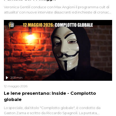
Veronica Gentili conduce con Max Angioni il programma cult di
attualita' con nuove interviste dissacranti ed inchieste di cronaca
degli inviati.
203 min
12 maggio 2026
Le Iene presentano: Inside - Complotto
globale
Lo speciale, dal titolo "Complotto globale", è condotto da
Gaston Zama e scritto da Riccardo Spagnoli. La puntata,