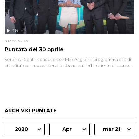
214 min
30 aprile 2026
Puntata del 30 aprile
Veronica Gentili conduce con Max Angioni il programma cult di
attualita' con nuove interviste dissacranti ed inchieste di cronaca
degli inviati.
ARCHIVIO PUNTATE
2020
Apr
mar 21