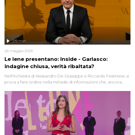
219 min
26 maggio 2026
Le Iene presentano: Inside - Garlasco:
indagine chiusa, verità ribaltata?
Nell'inchiesta di Alessandro De Giuseppe e Riccardo Festinese, si
prova a fare ordine nella miriade di informazioni che, ancora
oggi, continuano a emergere attorno a una delle vicende
giudiziarie più discusse degli ultimi anni. Lo speciale ricostruisce la
vicenda mettendo in fila testimonianze, errori, dettagli
controversi e i protagonisti di un'indagine che sembra non avere
fine.