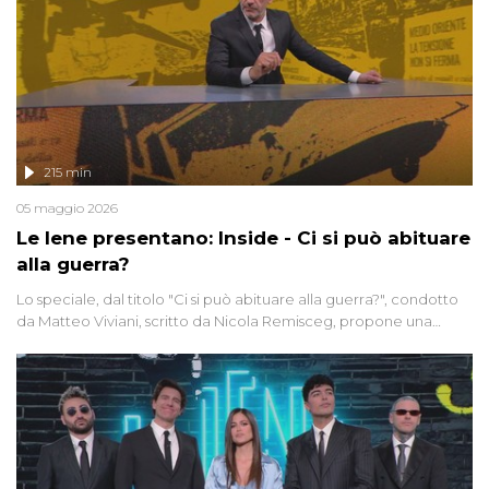
215 min
05 maggio 2026
Le Iene presentano: Inside - Ci si può abituare
alla guerra?
Lo speciale, dal titolo "Ci si può abituare alla guerra?", condotto
da Matteo Viviani, scritto da Nicola Remisceg, propone una
riflessione - con l'aiuto di economisti, esperti militari e giornalisti
di settore - su quanto la guerra sia diventata una realtà pervasiva.
Anche se l'Italia non è direttamente coinvolta in conflitti armati, il
contesto globale rende impossibile considerarla un fenomeno
lontano.