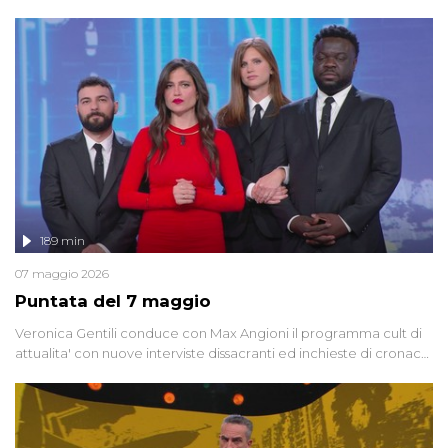
dedicata alle grandi teorie cospirazioniste del nostro tempo,
racconta l'universo delle narrazioni alternative, dei sospetti
globali e del complottismo che negli ultimi anni hanno invaso
social network, talk show, piazze digitali e immaginario collettivo.
189 min
07 maggio 2026
Puntata del 7 maggio
Veronica Gentili conduce con Max Angioni il programma cult di
attualita' con nuove interviste dissacranti ed inchieste di cronaca
degli inviati.