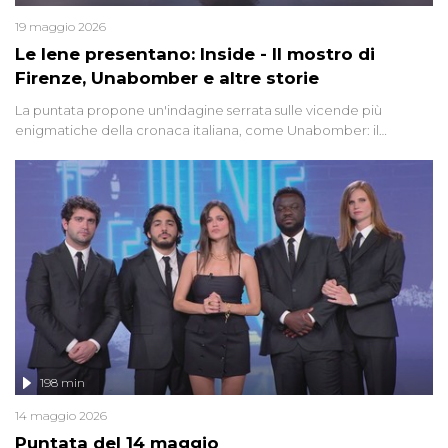
19 maggio 2026
Le Iene presentano: Inside - Il mostro di
Firenze, Unabomber e altre storie
La puntata propone un'indagine serrata sulle vicende più
enigmatiche della cronaca italiana, come Unabomber: il
dinamitardo seriale responsabile di decine di attentati tra gli anni
'90 e il 2000 che, inquietantemente, potrebbe essere ancora in
libertà. Lo speciale affronta inoltre le zone d'ombra sul Mostro di
Firenze, le cui responsabilità appaiono ancora oggi avvolte in un
groviglio di dubbi mai chiariti. Nel corso dello speciale anche
l'intervista inedita a Olindo Romano, realizzata ne...
198 min
14 maggio 2026
Puntata del 14 maggio