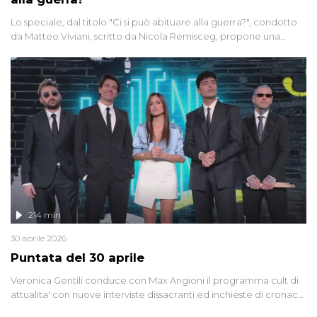
Lo speciale, dal titolo "Ci si può abituare alla guerra?", condotto
da Matteo Viviani, scritto da Nicola Remisceg, propone una
riflessione - con l'aiuto di economisti, esperti militari e giornalisti
di settore - su quanto la guerra sia diventata una realtà pervasiva.
Anche se l'Italia non è direttamente coinvolta in conflitti armati, il
contesto globale rende impossibile considerarla un fenomeno
lontano.
214 min
30 aprile 2026
Puntata del 30 aprile
Veronica Gentili conduce con Max Angioni il programma cult di
attualita' con nuove interviste dissacranti ed inchieste di cronaca
degli inviati.