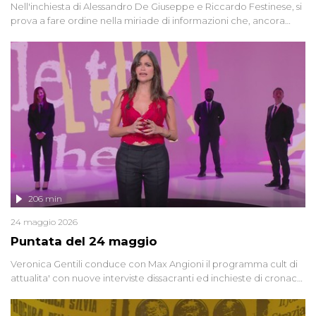
Nell'inchiesta di Alessandro De Giuseppe e Riccardo Festinese, si
prova a fare ordine nella miriade di informazioni che, ancora
oggi, continuano a emergere attorno a una delle vicende
giudiziarie più discusse degli ultimi anni. Lo speciale ricostruisce la
vicenda mettendo in fila testimonianze, errori, dettagli
controversi e i protagonisti di un'indagine che sembra non avere
fine.
206 min
24 maggio 2026
Puntata del 24 maggio
Veronica Gentili conduce con Max Angioni il programma cult di
attualita' con nuove interviste dissacranti ed inchieste di cronaca
degli inviati.