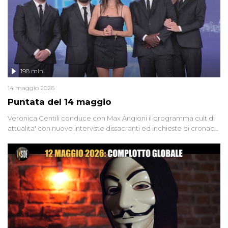
l'intervista inedita a Olindo Romano, realizzata ne...
198 min
14 maggio 2026
Puntata del 14 maggio
Veronica Gentili conduce con Max Angioni il programma cult di
attualita' con nuove interviste dissacranti ed inchieste di cronaca
degli inviati.