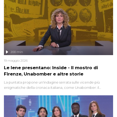
200 min
19 maggio 2026
Le Iene presentano: Inside - Il mostro di
Firenze, Unabomber e altre storie
La puntata propone un'indagine serrata sulle vicende più
enigmatiche della cronaca italiana, come Unabomber: il
dinamitardo seriale responsabile di decine di attentati tra gli anni
'90 e il 2000 che, inquietantemente, potrebbe essere ancora in
libertà. Lo speciale affronta inoltre le zone d'ombra sul Mostro di
Firenze, le cui responsabilità appaiono ancora oggi avvolte in un
groviglio di dubbi mai chiariti. Nel corso dello speciale anche