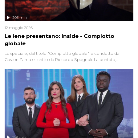
203 min
12 maggio 2026
Le Iene presentano: Inside - Complotto
globale
Lo speciale, dal titolo "Complotto globale", è condotto da
Gaston Zama e scritto da Riccardo Spagnoli. La puntata,
dedicata alle grandi teorie cospirazioniste del nostro tempo,
racconta l'universo delle narrazioni alternative, dei sospetti
globali e del complottismo che negli ultimi anni hanno invaso
social network, talk show, piazze digitali e immaginario collettivo.
189 min