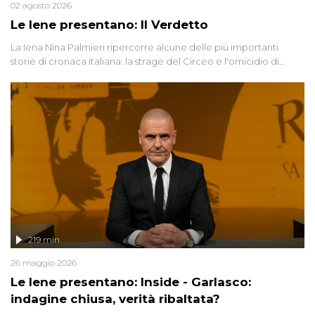
02 agosto 2026
Le Iene presentano: Il Verdetto
La Iena Nina Palmieri ripercorre alcune delle più importanti
storie di cronaca italiana: la strage del Circeo e l'omicidio di
Avetrana.
219 min
26 maggio 2026
Le Iene presentano: Inside - Garlasco:
indagine chiusa, verità ribaltata?