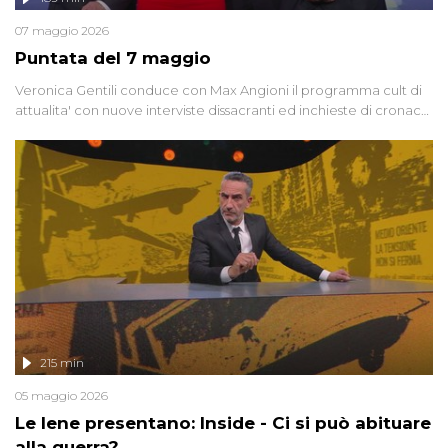
07 maggio 2026
Puntata del 7 maggio
Veronica Gentili conduce con Max Angioni il programma cult di
attualita' con nuove interviste dissacranti ed inchieste di cronaca
degli inviati.
215 min
05 maggio 2026
Le Iene presentano: Inside - Ci si può abituare
alla guerra?