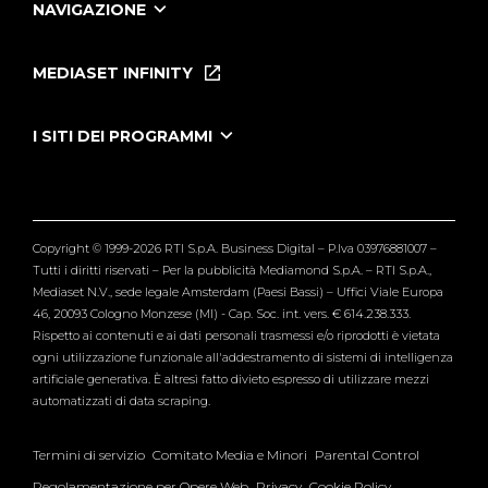
NAVIGAZIONE
Home
Puntate
MEDIASET INFINITY
Le Iene Presentano Inside
Puntate Ieneyeh
Tutti i servizi
I SITI DEI PROGRAMMI
Le Iene
Grande Fratello
Segnalazioni
L'Isola dei Famosi
Pubblico
Striscia la Notizia
Maria De Filippi
Copyright © 1999-2026 RTI S.p.A. Business Digital – P.Iva 03976881007 –
Verissimo
Tutti i diritti riservati – Per la pubblicità Mediamond S.p.A. – RTI S.p.A.,
Mediaset N.V., sede legale Amsterdam (Paesi Bassi) – Uffici Viale Europa
46, 20093 Cologno Monzese (MI) - Cap. Soc. int. vers. € 614.238.333.
Rispetto ai contenuti e ai dati personali trasmessi e/o riprodotti è vietata
ogni utilizzazione funzionale all'addestramento di sistemi di intelligenza
artificiale generativa. È altresì fatto divieto espresso di utilizzare mezzi
automatizzati di data scraping.
Termini di servizio
Comitato Media e Minori
Parental Control
Regolamentazione per Opere Web
Privacy
Cookie Policy