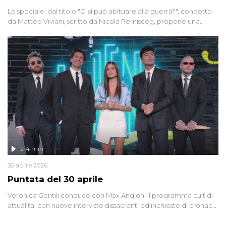
Lo speciale, dal titolo "Ci si può abituare alla guerra?", condotto
da Matteo Viviani, scritto da Nicola Remisceg, propone una
riflessione - con l'aiuto di economisti, esperti militari e giornalisti
di settore - su quanto la guerra sia diventata una realtà pervasiva.
Anche se l'Italia non è direttamente coinvolta in conflitti armati, il
contesto globale rende impossibile considerarla un fenomeno
lontano.
214 min
30 aprile 2026
Puntata del 30 aprile
Veronica Gentili conduce con Max Angioni il programma cult di
attualita' con nuove interviste dissacranti ed inchieste di cronaca
degli inviati.