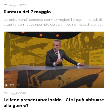
07 maggio 2026
Puntata del 7 maggio
Veronica Gentili conduce con Max Angioni il programma cult di
attualita' con nuove interviste dissacranti ed inchieste di cronaca
degli inviati.
215 min
05 maggio 2026
Le Iene presentano: Inside - Ci si può abituare
alla guerra?