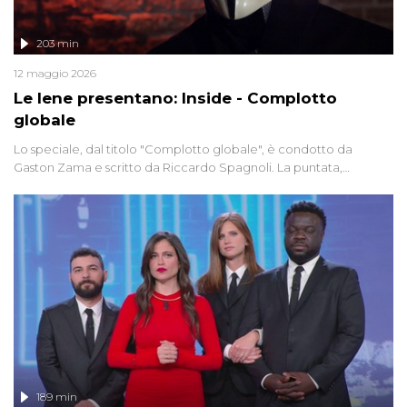
203 min
12 maggio 2026
Le Iene presentano: Inside - Complotto
globale
Lo speciale, dal titolo "Complotto globale", è condotto da
Gaston Zama e scritto da Riccardo Spagnoli. La puntata,
dedicata alle grandi teorie cospirazioniste del nostro tempo,
racconta l'universo delle narrazioni alternative, dei sospetti
globali e del complottismo che negli ultimi anni hanno invaso
social network, talk show, piazze digitali e immaginario collettivo.
189 min