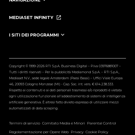
NAVIGAZIONE
Home
Puntate
MEDIASET INFINITY
Le Iene Presentano Inside
Puntate Ieneyeh
Tutti i servizi
I SITI DEI PROGRAMMI
Le Iene
Grande Fratello
Segnalazioni
L'Isola dei Famosi
Pubblico
Striscia la Notizia
Maria De Filippi
Copyright © 1999-2026 RTI S.p.A. Business Digital – P.Iva 03976881007 –
Verissimo
Tutti i diritti riservati – Per la pubblicità Mediamond S.p.A. – RTI S.p.A.,
Mediaset N.V., sede legale Amsterdam (Paesi Bassi) – Uffici Viale Europa
46, 20093 Cologno Monzese (MI) - Cap. Soc. int. vers. € 614.238.333.
Rispetto ai contenuti e ai dati personali trasmessi e/o riprodotti è vietata
ogni utilizzazione funzionale all'addestramento di sistemi di intelligenza
artificiale generativa. È altresì fatto divieto espresso di utilizzare mezzi
automatizzati di data scraping.
Termini di servizio
Comitato Media e Minori
Parental Control
Regolamentazione per Opere Web
Privacy
Cookie Policy