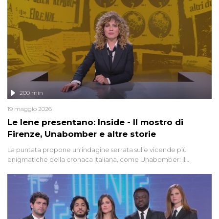
200 min
19 maggio 2026
Le Iene presentano: Inside - Il mostro di
Firenze, Unabomber e altre storie
La puntata propone un'indagine serrata sulle vicende più
enigmatiche della cronaca italiana, come Unabomber: il
dinamitardo seriale responsabile di decine di attentati tra gli anni
'90 e il 2000 che, inquietantemente, potrebbe essere ancora in
libertà. Lo speciale affronta inoltre le zone d'ombra sul Mostro di
Firenze, le cui responsabilità appaiono ancora oggi avvolte in un
groviglio di dubbi mai chiariti. Nel corso dello speciale anche
l'intervista inedita a Olindo Romano, realizzata ne...