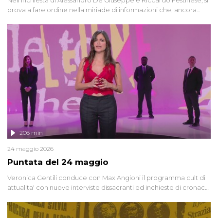
prova a fare ordine nella miriade di informazioni che, ancora
oggi, continuano a emergere attorno a una delle vicende
giudiziarie più discusse degli ultimi anni. Lo speciale ricostruisce la
vicenda mettendo in fila testimonianze, errori, dettagli
controversi e i protagonisti di un'indagine che sembra non avere
fine.
206 min
24 maggio 2026
Puntata del 24 maggio
Veronica Gentili conduce con Max Angioni il programma cult di
attualita' con nuove interviste dissacranti ed inchieste di cronaca
degli inviati.