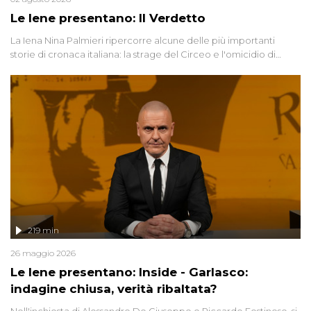
Le Iene presentano: Il Verdetto
La Iena Nina Palmieri ripercorre alcune delle più importanti
storie di cronaca italiana: la strage del Circeo e l'omicidio di
Avetrana.
219 min
26 maggio 2026
Le Iene presentano: Inside - Garlasco:
indagine chiusa, verità ribaltata?
Nell'inchiesta di Alessandro De Giuseppe e Riccardo Festinese, si