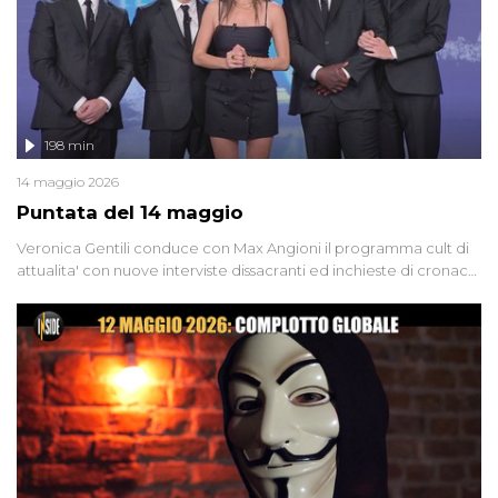
198 min
14 maggio 2026
Puntata del 14 maggio
Veronica Gentili conduce con Max Angioni il programma cult di
attualita' con nuove interviste dissacranti ed inchieste di cronaca
degli inviati.