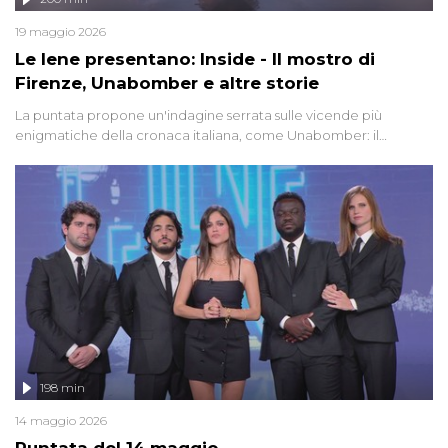
19 maggio 2026
Le Iene presentano: Inside - Il mostro di
Firenze, Unabomber e altre storie
La puntata propone un'indagine serrata sulle vicende più
enigmatiche della cronaca italiana, come Unabomber: il
dinamitardo seriale responsabile di decine di attentati tra gli anni
'90 e il 2000 che, inquietantemente, potrebbe essere ancora in
libertà. Lo speciale affronta inoltre le zone d'ombra sul Mostro di
Firenze, le cui responsabilità appaiono ancora oggi avvolte in un
groviglio di dubbi mai chiariti. Nel corso dello speciale anche
l'intervista inedita a Olindo Romano, realizzata ne...
198 min
14 maggio 2026
Puntata del 14 maggio