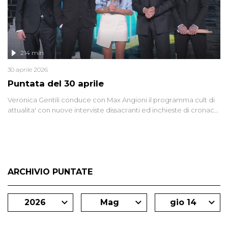
214 min
30 aprile 2026
Puntata del 30 aprile
Veronica Gentili conduce con Max Angioni il programma cult di
attualita' con nuove interviste dissacranti ed inchieste di cronaca
degli inviati.
ARCHIVIO PUNTATE
2026
Mag
gio 14