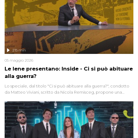
215 min
05 maggio 2026
Le Iene presentano: Inside - Ci si può abituare
alla guerra?
Lo speciale, dal titolo "Ci si può abituare alla guerra?", condotto
da Matteo Viviani, scritto da Nicola Remisceg, propone una
riflessione - con l'aiuto di economisti, esperti militari e giornalisti
di settore - su quanto la guerra sia diventata una realtà pervasiva.
Anche se l'Italia non è direttamente coinvolta in conflitti armati, il
contesto globale rende impossibile considerarla un fenomeno
lontano.