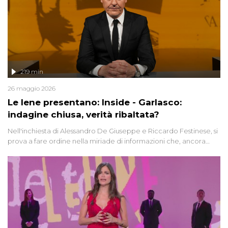
219 min
26 maggio 2026
Le Iene presentano: Inside - Garlasco:
indagine chiusa, verità ribaltata?
Nell'inchiesta di Alessandro De Giuseppe e Riccardo Festinese, si
prova a fare ordine nella miriade di informazioni che, ancora
oggi, continuano a emergere attorno a una delle vicende
giudiziarie più discusse degli ultimi anni. Lo speciale ricostruisce la
vicenda mettendo in fila testimonianze, errori, dettagli
controversi e i protagonisti di un'indagine che sembra non avere
fine.