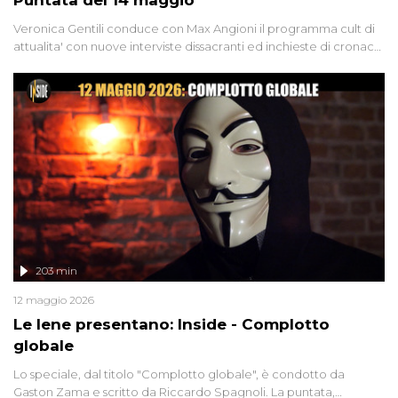
Veronica Gentili conduce con Max Angioni il programma cult di
attualita' con nuove interviste dissacranti ed inchieste di cronaca
degli inviati.
203 min
12 maggio 2026
Le Iene presentano: Inside - Complotto
globale
Lo speciale, dal titolo "Complotto globale", è condotto da
Gaston Zama e scritto da Riccardo Spagnoli. La puntata,