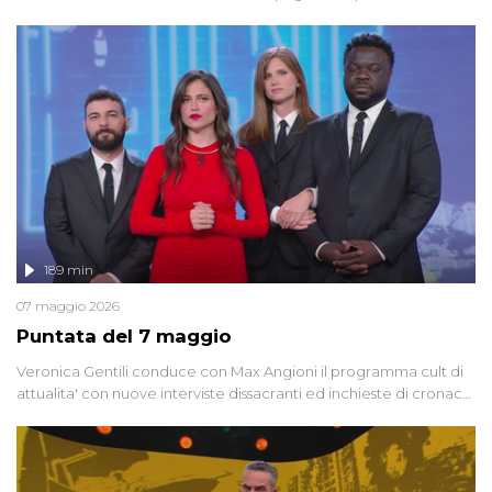
dedicata alle grandi teorie cospirazioniste del nostro tempo,
racconta l'universo delle narrazioni alternative, dei sospetti
globali e del complottismo che negli ultimi anni hanno invaso
social network, talk show, piazze digitali e immaginario collettivo.
189 min
07 maggio 2026
Puntata del 7 maggio
Veronica Gentili conduce con Max Angioni il programma cult di
attualita' con nuove interviste dissacranti ed inchieste di cronaca
degli inviati.