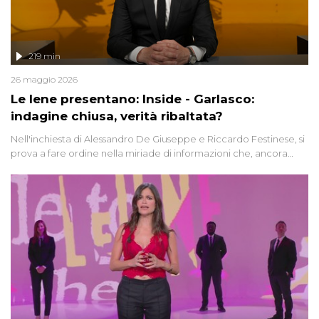
219 min
26 maggio 2026
Le Iene presentano: Inside - Garlasco:
indagine chiusa, verità ribaltata?
Nell'inchiesta di Alessandro De Giuseppe e Riccardo Festinese, si
prova a fare ordine nella miriade di informazioni che, ancora
oggi, continuano a emergere attorno a una delle vicende
giudiziarie più discusse degli ultimi anni. Lo speciale ricostruisce la
vicenda mettendo in fila testimonianze, errori, dettagli
controversi e i protagonisti di un'indagine che sembra non avere
fine.