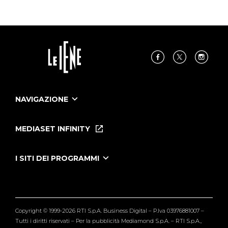
NAVIGAZIONE
Home
Puntate
MEDIASET INFINITY
Le Iene Presentano Inside
Puntate Ieneyeh
Tutti i servizi
I SITI DEI PROGRAMMI
Le Iene
Grande Fratello
Segnalazioni
L'Isola dei Famosi
Pubblico
Striscia la Notizia
Maria De Filippi
Copyright © 1999-2026 RTI S.p.A. Business Digital – P.Iva 03976881007 –
Verissimo
Tutti i diritti riservati – Per la pubblicità Mediamond S.p.A. – RTI S.p.A.,