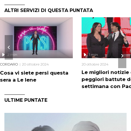
ALTRI SERVIZI DI QUESTA PUNTATA
2 min
1 min
CORDARO
20 ottobre 2024
20 ottobre 2024
Le migliori notizie 
Cosa vi siete persi questa
peggiori battute d
sera a Le Iene
settimana con Pao
Chiara
ULTIME PUNTATE