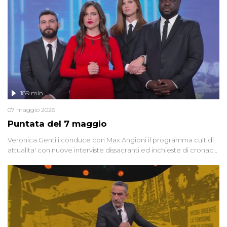
social network, talk show, piazze digitali e immaginario collettivo.
189 min
07 maggio 2026
Puntata del 7 maggio
Veronica Gentili conduce con Max Angioni il programma cult di
attualita' con nuove interviste dissacranti ed inchieste di cronaca
degli inviati.