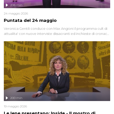
206 min
24 maggio 2026
Puntata del 24 maggio
Veronica Gentili conduce con Max Angioni il programma cult di
attualita' con nuove interviste dissacranti ed inchieste di cronaca
degli inviati.
200 min
19 maggio 2026
Le Iene presentano: Inside - Il mostro di