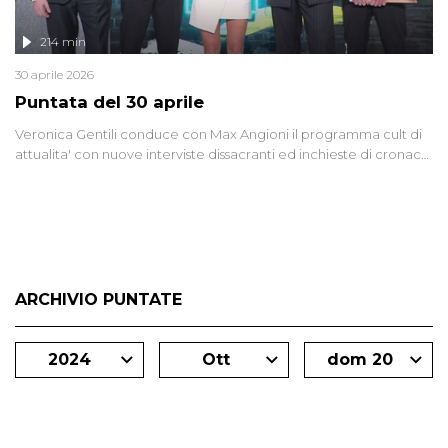
214 min
30 aprile 2026
Puntata del 30 aprile
Veronica Gentili conduce con Max Angioni il programma cult di
attualita' con nuove interviste dissacranti ed inchieste di cronaca
degli inviati.
ARCHIVIO PUNTATE
2024
Ott
dom 20