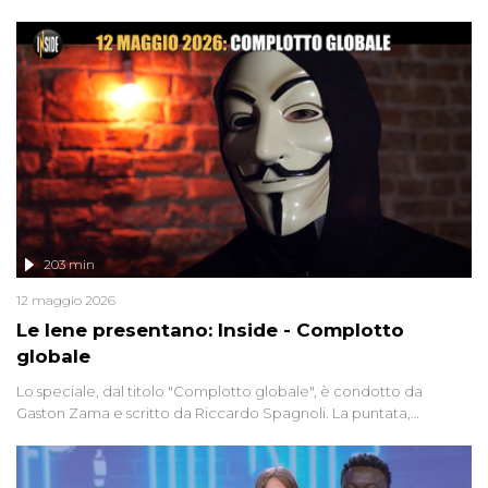
degli inviati.
203 min
12 maggio 2026
Le Iene presentano: Inside - Complotto
globale
Lo speciale, dal titolo "Complotto globale", è condotto da
Gaston Zama e scritto da Riccardo Spagnoli. La puntata,
dedicata alle grandi teorie cospirazioniste del nostro tempo,
racconta l'universo delle narrazioni alternative, dei sospetti
globali e del complottismo che negli ultimi anni hanno invaso