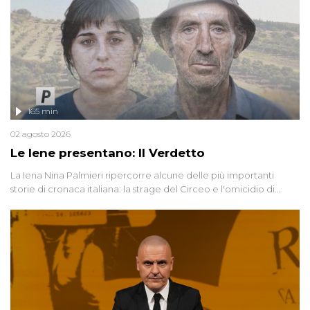
165 min
02 agosto 2026
Le Iene presentano: Il Verdetto
La Iena Nina Palmieri ripercorre alcune delle più importanti
storie di cronaca italiana: la strage del Circeo e l'omicidio di
Avetrana.