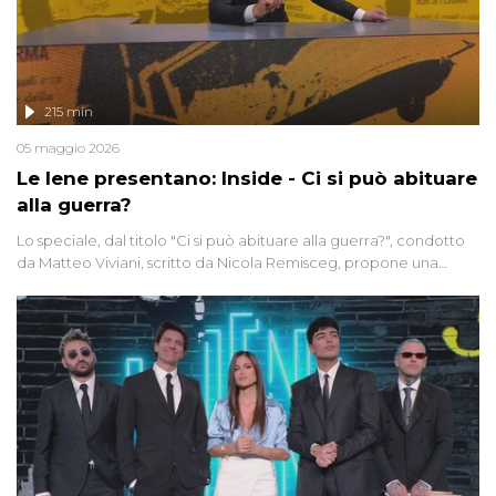
215 min
05 maggio 2026
Le Iene presentano: Inside - Ci si può abituare
alla guerra?
Lo speciale, dal titolo "Ci si può abituare alla guerra?", condotto
da Matteo Viviani, scritto da Nicola Remisceg, propone una
riflessione - con l'aiuto di economisti, esperti militari e giornalisti
di settore - su quanto la guerra sia diventata una realtà pervasiva.
Anche se l'Italia non è direttamente coinvolta in conflitti armati, il
contesto globale rende impossibile considerarla un fenomeno
lontano.