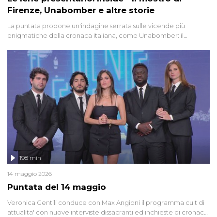
Firenze, Unabomber e altre storie
La puntata propone un'indagine serrata sulle vicende più
enigmatiche della cronaca italiana, come Unabomber: il
dinamitardo seriale responsabile di decine di attentati tra gli anni
'90 e il 2000 che, inquietantemente, potrebbe essere ancora in
libertà. Lo speciale affronta inoltre le zone d'ombra sul Mostro di
Firenze, le cui responsabilità appaiono ancora oggi avvolte in un
groviglio di dubbi mai chiariti. Nel corso dello speciale anche
l'intervista inedita a Olindo Romano, realizzata ne...
198 min
14 maggio 2026
Puntata del 14 maggio
Veronica Gentili conduce con Max Angioni il programma cult di
attualita' con nuove interviste dissacranti ed inchieste di cronaca