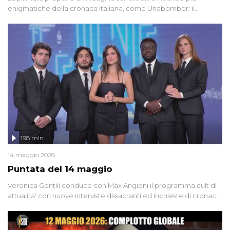
enigmatiche della cronaca italiana, come Unabomber: il
dinamitardo seriale responsabile di decine di attentati tra gli anni
'90 e il 2000 che, inquietantemente, potrebbe essere ancora in
libertà. Lo speciale affronta inoltre le zone d'ombra sul Mostro di
Firenze, le cui responsabilità appaiono ancora oggi avvolte in un
groviglio di dubbi mai chiariti. Nel corso dello speciale anche
l'intervista inedita a Olindo Romano, realizzata ne...
198 min
14 maggio 2026
Puntata del 14 maggio
Veronica Gentili conduce con Max Angioni il programma cult di
attualita' con nuove interviste dissacranti ed inchieste di cronaca
degli inviati.