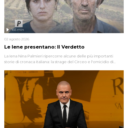
165 min
02 agosto 2026
Le Iene presentano: Il Verdetto
La Iena Nina Palmieri ripercorre alcune delle più importanti
storie di cronaca italiana: la strage del Circeo e l'omicidio di
Avetrana.