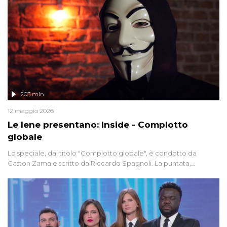
203 min
12 maggio 2026
Le Iene presentano: Inside - Complotto
globale
Lo speciale, dal titolo "Complotto globale", è condotto da
Gaston Zama e scritto da Riccardo Spagnoli. La puntata,
dedicata alle grandi teorie cospirazioniste del nostro tempo,
racconta l'universo delle narrazioni alternative, dei sospetti
globali e del complottismo che negli ultimi anni hanno invaso
social network, talk show, piazze digitali e immaginario collettivo.