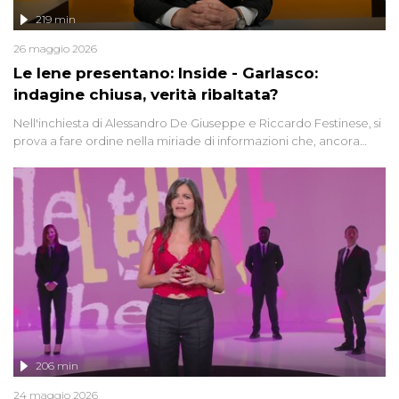
219 min
26 maggio 2026
Le Iene presentano: Inside - Garlasco:
indagine chiusa, verità ribaltata?
Nell'inchiesta di Alessandro De Giuseppe e Riccardo Festinese, si
prova a fare ordine nella miriade di informazioni che, ancora
oggi, continuano a emergere attorno a una delle vicende
giudiziarie più discusse degli ultimi anni. Lo speciale ricostruisce la
vicenda mettendo in fila testimonianze, errori, dettagli
controversi e i protagonisti di un'indagine che sembra non avere
fine.
206 min
24 maggio 2026