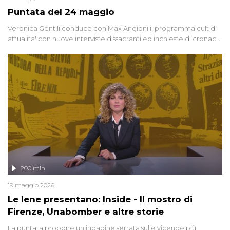
Puntata del 24 maggio
Veronica Gentili conduce con Max Angioni il programma cult di
attualita' con nuove interviste dissacranti ed inchieste di cronaca
degli inviati.
200 min
19 maggio 2026
Le Iene presentano: Inside - Il mostro di
Firenze, Unabomber e altre storie
La puntata propone un'indagine serrata sulle vicende più