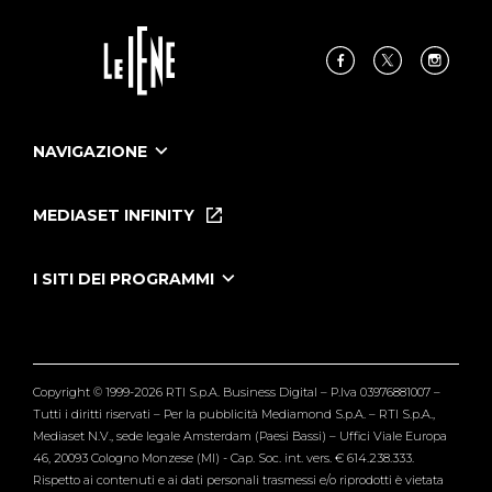
NAVIGAZIONE
Home
Puntate
MEDIASET INFINITY
Le Iene Presentano Inside
Puntate Ieneyeh
Tutti i servizi
I SITI DEI PROGRAMMI
Le Iene
Grande Fratello
Segnalazioni
L'Isola dei Famosi
Pubblico
Striscia la Notizia
Maria De Filippi
Copyright © 1999-2026 RTI S.p.A. Business Digital – P.Iva 03976881007 –
Verissimo
Tutti i diritti riservati – Per la pubblicità Mediamond S.p.A. – RTI S.p.A.,
Mediaset N.V., sede legale Amsterdam (Paesi Bassi) – Uffici Viale Europa
46, 20093 Cologno Monzese (MI) - Cap. Soc. int. vers. € 614.238.333.
Rispetto ai contenuti e ai dati personali trasmessi e/o riprodotti è vietata