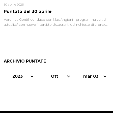
30 aprile 2026
Puntata del 30 aprile
Veronica Gentili conduce con Max Angioni il programma cult di
attualita' con nuove interviste dissacranti ed inchieste di cronaca
degli inviati.
ARCHIVIO PUNTATE
2023
Ott
mar 03