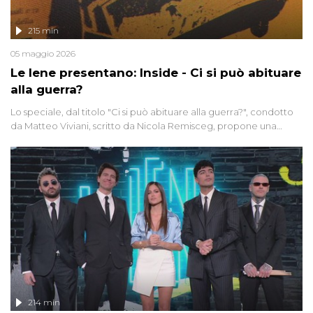
215 min
05 maggio 2026
Le Iene presentano: Inside - Ci si può abituare
alla guerra?
Lo speciale, dal titolo "Ci si può abituare alla guerra?", condotto
da Matteo Viviani, scritto da Nicola Remisceg, propone una
riflessione - con l'aiuto di economisti, esperti militari e giornalisti
di settore - su quanto la guerra sia diventata una realtà pervasiva.
Anche se l'Italia non è direttamente coinvolta in conflitti armati, il
contesto globale rende impossibile considerarla un fenomeno
lontano.
214 min