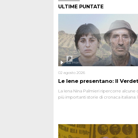
ULTIME PUNTATE
165 min
02 agosto 2026
Le Iene presentano: Il Verde
La Iena Nina Palmieri ripercorre alcune 
più importanti storie di cronaca italiana: 
strage del Circeo e l'omicidio di Avetran