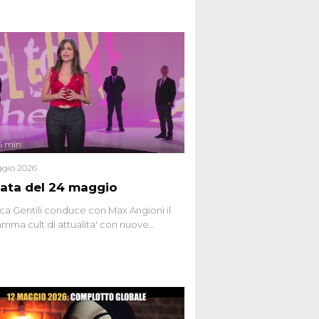
6 min
gio 2026
ata del 24 maggio
ca Gentili conduce con Max Angioni il
mma cult di attualita' con nuove
ste dissacranti ed inchieste di cronaca
nviati.