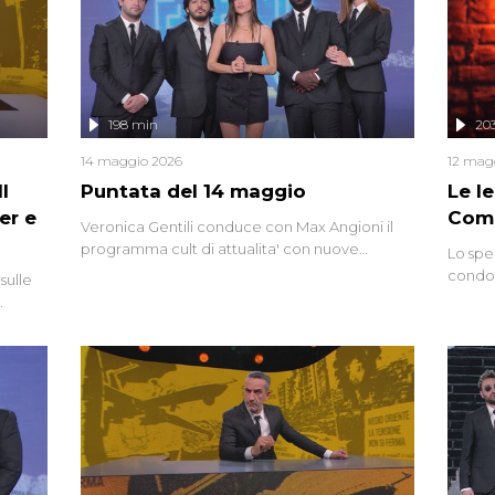
mettendo in fila testimonianze, errori, dettagli
controversi e i protagonisti di un'indagine che
sembra non avere fine.
198 min
20
14 maggio 2026
12 mag
l
Puntata del 14 maggio
Le I
er e
Comp
Veronica Gentili conduce con Max Angioni il
programma cult di attualita' con nuove
Lo spe
interviste dissacranti ed inchieste di cronaca
condot
sulle
degli inviati.
Riccar
grandi
do
tempo,
i tra
alterna
nte,
complo
eciale
invaso 
ro di
e imma
ancora