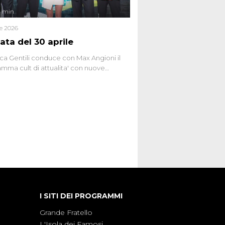
4 min
le 2026
ata del 30 aprile
ca Gentili conduce con Max Angioni il
mma cult di attualita' con nuove
ste dissacranti ed inchieste di cronaca
nviati.
I SITI DEI PROGRAMMI
Grande Fratello
L'Isola dei Famosi