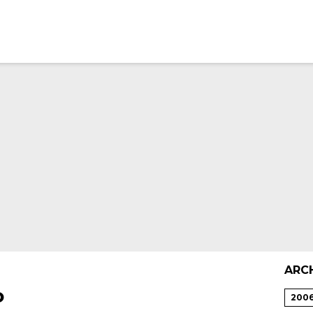
ARC
o
200