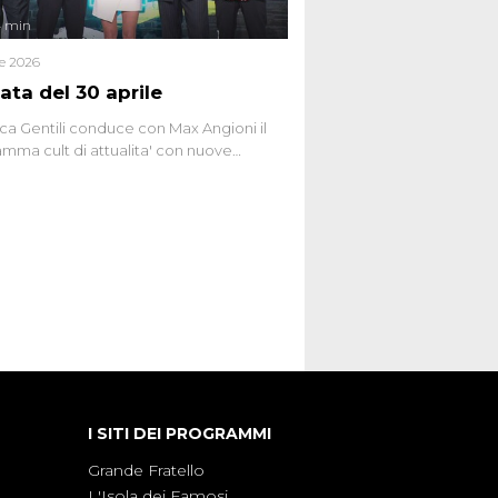
4 min
le 2026
ata del 30 aprile
ca Gentili conduce con Max Angioni il
mma cult di attualita' con nuove
ste dissacranti ed inchieste di cronaca
nviati.
I SITI DEI PROGRAMMI
Grande Fratello
L'Isola dei Famosi