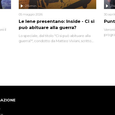
lizzata
215 min
21
05 maggio 2026
30 apri
Le Iene presentano: Inside - Ci si
Punt
può abituare alla guerra?
i il
Veroni
progra
Lo speciale, dal titolo "Ci si può abituare alla
naca
intervi
guerra?", condotto da Matteo Viviani, scritto
degli i
da Nicola Remisceg, propone una riflessione -
con l'aiuto di economisti, esperti militari e
giornalisti di settore - su quanto la guerra sia
diventata una realtà pervasiva. Anche se l'Italia
non è direttamente coinvolta in conflitti
armati, il contesto globale rende impossibile
considerarla un fenomeno lontano.
GAZIONE
e
te