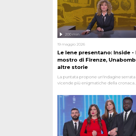
200 min
19 maggio 2026
Le Iene presentano: Inside - I
mostro di Firenze, Unabomb
altre storie
La puntata propone un'indagine serrata 
vicende più enigmatiche della cronaca
italiana, come Unabomber: il dinamitar
seriale responsabile di decine di attentat
gli anni '90 e il 2000 che, inquietanteme
potrebbe essere ancora in libertà. Lo sp
affronta inoltre le zone d'ombra sul Most
Firenze, le cui responsabilità appaiono 
oggi avvolte in un groviglio di dubbi mai
chiariti. Nel corso dello speciale anche