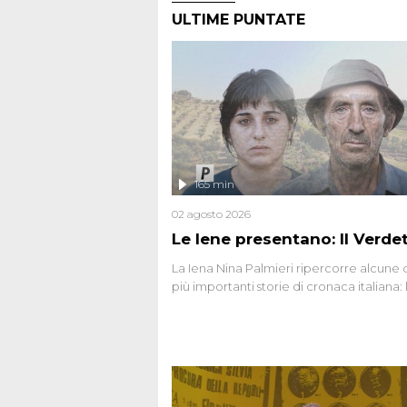
ULTIME PUNTATE
165 min
02 agosto 2026
Le Iene presentano: Il Verde
La Iena Nina Palmieri ripercorre alcune 
più importanti storie di cronaca italiana: 
strage del Circeo e l'omicidio di Avetran