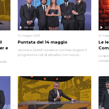
mettendo in fila testimonianze, errori, dettagli
controversi e i protagonisti di un'indagine che
sembra non avere fine.
198 min
20
14 maggio 2026
12 mag
l
Puntata del 14 maggio
Le I
er e
Comp
Veronica Gentili conduce con Max Angioni il
programma cult di attualita' con nuove
Lo spe
interviste dissacranti ed inchieste di cronaca
condot
sulle
degli inviati.
Riccar
grandi
do
tempo,
i tra
alterna
nte,
complo
eciale
invaso 
ro di
e imma
ancora