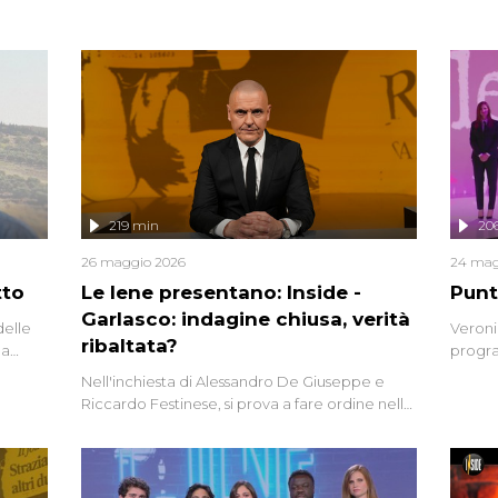
219 min
20
26 maggio 2026
24 mag
tto
Le Iene presentano: Inside -
Punt
Garlasco: indagine chiusa, verità
delle
Veroni
ribaltata?
la
progra
a.
intervi
Nell'inchiesta di Alessandro De Giuseppe e
degli i
Riccardo Festinese, si prova a fare ordine nella
miriade di informazioni che, ancora oggi,
continuano a emergere attorno a una delle
vicende giudiziarie più discusse degli ultimi
anni. Lo speciale ricostruisce la vicenda