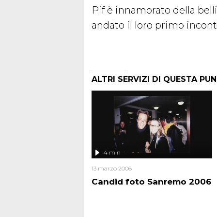
Pif è innamorato della bel
andato il loro primo incon
ALTRI SERVIZI DI QUESTA PU
4 min
13 marzo 2006
Candid foto Sanremo 2006