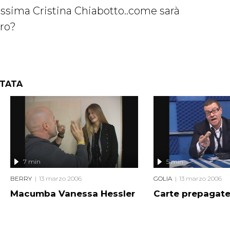
lissima Cristina Chiabotto..come sarà
tro?
NTATA
7 min
5 min
BERRY
13 marzo 2006
GOLIA
13 marzo 2006
Macumba Vanessa Hessler
Carte prepagate