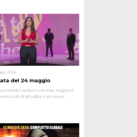
6 min
gio 2026
ata del 24 maggio
ca Gentili conduce con Max Angioni il
mma cult di attualita' con nuove
ste dissacranti ed inchieste di cronaca
nviati.