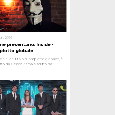
3 min
gio 2026
ene presentano: Inside -
lotto globale
ciale, dal titolo "Complotto globale", è
to da Gaston Zama e scritto da
do Spagnoli. La puntata, dedicata alle
 teorie cospirazioniste del nostro
 racconta l'universo delle narrazioni
tive, dei sospetti globali e del
ttismo che negli ultimi anni hanno
social network, talk show, piazze digitali
ginario collettivo.