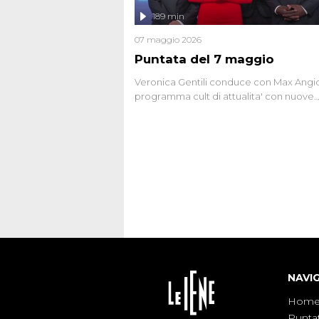
l'intervista inedita a Olindo Romano, rea
189 min
ne...
07 maggio 2026
Puntata del 7 maggio
Veronica Gentili conduce con Max Angion
programma cult di attualita' con nuove
interviste dissacranti ed inchieste di cro
degli inviati.
NAVI
Hom
Punta