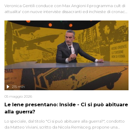
Veronica Gentili conduce con Max Angioni il programma cult di
attualita' con nuove interviste dissacranti ed inchieste di cronaca
degli inviati.
215 min
05 maggio 2026
Le Iene presentano: Inside - Ci si può abituare
alla guerra?
Lo speciale, dal titolo "Ci si può abituare alla guerra?", condotto
da Matteo Viviani, scritto da Nicola Remisceg, propone una