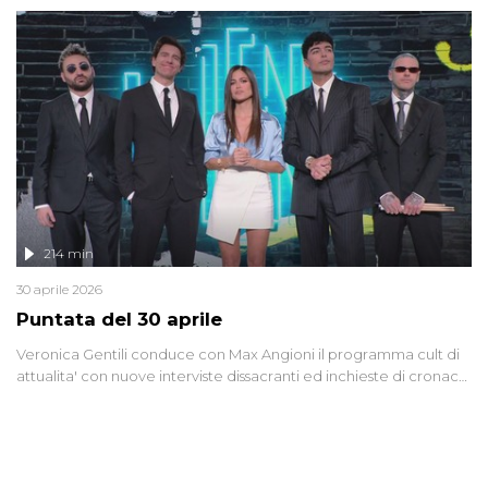
riflessione - con l'aiuto di economisti, esperti militari e giornalisti
di settore - su quanto la guerra sia diventata una realtà pervasiva.
Anche se l'Italia non è direttamente coinvolta in conflitti armati, il
contesto globale rende impossibile considerarla un fenomeno
lontano.
214 min
30 aprile 2026
Puntata del 30 aprile
Veronica Gentili conduce con Max Angioni il programma cult di
attualita' con nuove interviste dissacranti ed inchieste di cronaca
degli inviati.