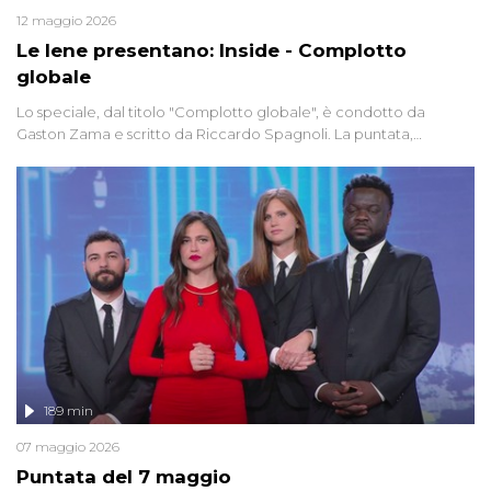
12 maggio 2026
Le Iene presentano: Inside - Complotto
globale
Lo speciale, dal titolo "Complotto globale", è condotto da
Gaston Zama e scritto da Riccardo Spagnoli. La puntata,
dedicata alle grandi teorie cospirazioniste del nostro tempo,
racconta l'universo delle narrazioni alternative, dei sospetti
globali e del complottismo che negli ultimi anni hanno invaso
social network, talk show, piazze digitali e immaginario collettivo.
189 min
07 maggio 2026
Puntata del 7 maggio