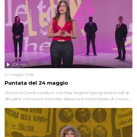
vicenda mettendo in fila testimonianze, errori, dettagli
controversi e i protagonisti di un'indagine che sembra non avere
fine.
206 min
24 maggio 2026
Puntata del 24 maggio
Veronica Gentili conduce con Max Angioni il programma cult di
attualita' con nuove interviste dissacranti ed inchieste di cronaca
degli inviati.