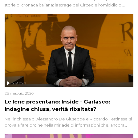
storie di cronaca italiana: la strage del Circeo e l'omicidio di
Avetrana.
219 min
26 maggio 2026
Le Iene presentano: Inside - Garlasco:
indagine chiusa, verità ribaltata?
Nell'inchiesta di Alessandro De Giuseppe e Riccardo Festinese, si
prova a fare ordine nella miriade di informazioni che, ancora
oggi, continuano a emergere attorno a una delle vicende
giudiziarie più discusse degli ultimi anni. Lo speciale ricostruisce la