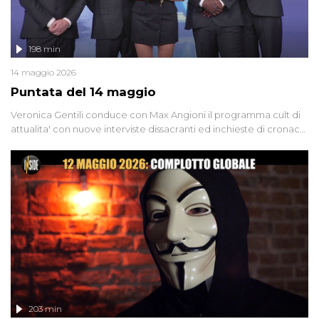
198 min
14 maggio 2026
Puntata del 14 maggio
Veronica Gentili conduce con Max Angioni il programma cult di
attualita' con nuove interviste dissacranti ed inchieste di cronaca
degli inviati.
203 min