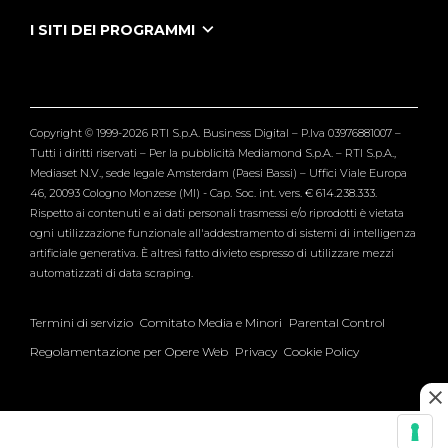
Puntate Ieneyeh
Tutti i servizi
I SITI DEI PROGRAMMI
Le Iene
Grande Fratello
Segnalazioni
L'Isola dei Famosi
Pubblico
Striscia la Notizia
Maria De Filippi
Copyright © 1999-2026 RTI S.p.A. Business Digital – P.Iva 03976881007 –
Verissimo
Tutti i diritti riservati – Per la pubblicità Mediamond S.p.A. – RTI S.p.A.,
Mediaset N.V., sede legale Amsterdam (Paesi Bassi) – Uffici Viale Europa
46, 20093 Cologno Monzese (MI) - Cap. Soc. int. vers. € 614.238.333.
Rispetto ai contenuti e ai dati personali trasmessi e/o riprodotti è vietata
ogni utilizzazione funzionale all'addestramento di sistemi di intelligenza
artificiale generativa. È altresì fatto divieto espresso di utilizzare mezzi
automatizzati di data scraping.
Termini di servizio
Comitato Media e Minori
Parental Control
Regolamentazione per Opere Web
Privacy
Cookie Policy