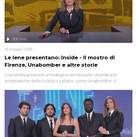
200 min
19 maggio 2026
Le Iene presentano: Inside - Il mostro di
Firenze, Unabomber e altre storie
La puntata propone un'indagine serrata sulle vicende più
enigmatiche della cronaca italiana, come Unabomber: il
dinamitardo seriale responsabile di decine di attentati tra gli anni
'90 e il 2000 che, inquietantemente, potrebbe essere ancora in
libertà. Lo speciale affronta inoltre le zone d'ombra sul Mostro di
Firenze, le cui responsabilità appaiono ancora oggi avvolte in un
groviglio di dubbi mai chiariti. Nel corso dello speciale anche
l'intervista inedita a Olindo Romano, realizzata ne...