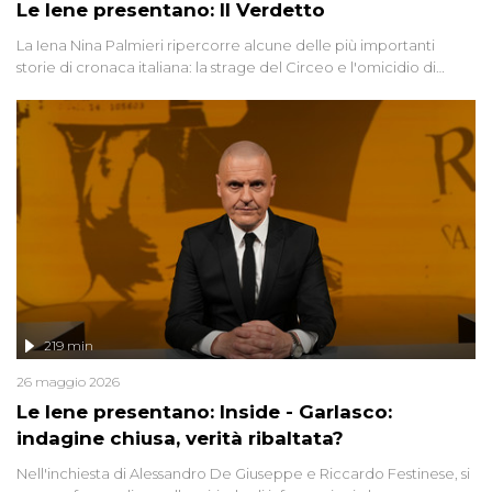
Le Iene presentano: Il Verdetto
La Iena Nina Palmieri ripercorre alcune delle più importanti
storie di cronaca italiana: la strage del Circeo e l'omicidio di
Avetrana.
219 min
26 maggio 2026
Le Iene presentano: Inside - Garlasco:
indagine chiusa, verità ribaltata?
Nell'inchiesta di Alessandro De Giuseppe e Riccardo Festinese, si