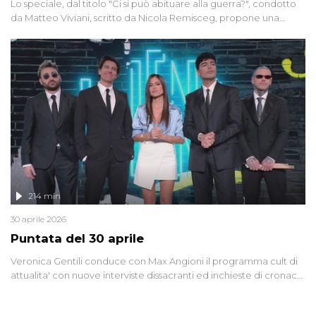
Lo speciale, dal titolo "Ci si può abituare alla guerra?", condotto
da Matteo Viviani, scritto da Nicola Remisceg, propone una
riflessione - con l'aiuto di economisti, esperti militari e giornalisti
di settore - su quanto la guerra sia diventata una realtà pervasiva.
Anche se l'Italia non è direttamente coinvolta in conflitti armati, il
contesto globale rende impossibile considerarla un fenomeno
lontano.
214 min
30 aprile 2026
Puntata del 30 aprile
Veronica Gentili conduce con Max Angioni il programma cult di
attualita' con nuove interviste dissacranti ed inchieste di cronaca
degli inviati.