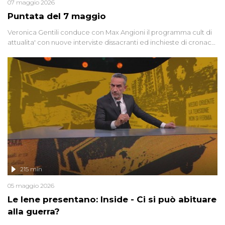
07 maggio 2026
Puntata del 7 maggio
Veronica Gentili conduce con Max Angioni il programma cult di
attualita' con nuove interviste dissacranti ed inchieste di cronaca
degli inviati.
215 min
05 maggio 2026
Le Iene presentano: Inside - Ci si può abituare
alla guerra?