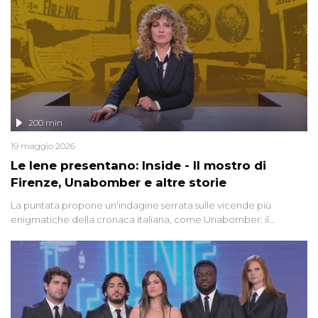
200 min
19 maggio 2026
Le Iene presentano: Inside - Il mostro di
Firenze, Unabomber e altre storie
La puntata propone un'indagine serrata sulle vicende più
enigmatiche della cronaca italiana, come Unabomber: il
dinamitardo seriale responsabile di decine di attentati tra gli anni
'90 e il 2000 che, inquietantemente, potrebbe essere ancora in
libertà. Lo speciale affronta inoltre le zone d'ombra sul Mostro di
Firenze, le cui responsabilità appaiono ancora oggi avvolte in un
groviglio di dubbi mai chiariti. Nel corso dello speciale anche
l'intervista inedita a Olindo Romano, realizzata ne...