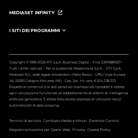
Home
Puntate
MEDIASET INFINITY
Le Iene Presentano Inside
Puntate Ieneyeh
Tutti i servizi
I SITI DEI PROGRAMMI
Le Iene
Grande Fratello
Segnalazioni
L'Isola dei Famosi
Pubblico
Striscia la Notizia
Maria De Filippi
Copyright © 1999-2026 RTI S.p.A. Business Digital – P.Iva 03976881007 –
Verissimo
Tutti i diritti riservati – Per la pubblicità Mediamond S.p.A. – RTI S.p.A.,
Mediaset N.V., sede legale Amsterdam (Paesi Bassi) – Uffici Viale Europa
46, 20093 Cologno Monzese (MI) - Cap. Soc. int. vers. € 614.238.333.
Rispetto ai contenuti e ai dati personali trasmessi e/o riprodotti è vietata
ogni utilizzazione funzionale all'addestramento di sistemi di intelligenza
artificiale generativa. È altresì fatto divieto espresso di utilizzare mezzi
automatizzati di data scraping.
Termini di servizio
Comitato Media e Minori
Parental Control
Regolamentazione per Opere Web
Privacy
Cookie Policy