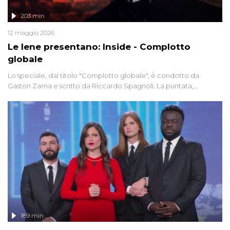
203 min
12 maggio 2026
Le Iene presentano: Inside - Complotto
globale
Lo speciale, dal titolo "Complotto globale", è condotto da
Gaston Zama e scritto da Riccardo Spagnoli. La puntata,
dedicata alle grandi teorie cospirazioniste del nostro tempo,
racconta l'universo delle narrazioni alternative, dei sospetti
globali e del complottismo che negli ultimi anni hanno invaso
social network, talk show, piazze digitali e immaginario collettivo.
189 min