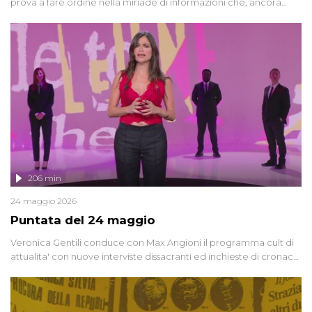
prova a fare ordine nella miriade di informazioni che, ancora
oggi, continuano a emergere attorno a una delle vicende
giudiziarie più discusse degli ultimi anni. Lo speciale ricostruisce la
vicenda mettendo in fila testimonianze, errori, dettagli
controversi e i protagonisti di un'indagine che sembra non avere
fine.
206 min
24 maggio 2026
Puntata del 24 maggio
Veronica Gentili conduce con Max Angioni il programma cult di
attualita' con nuove interviste dissacranti ed inchieste di cronaca
degli inviati.