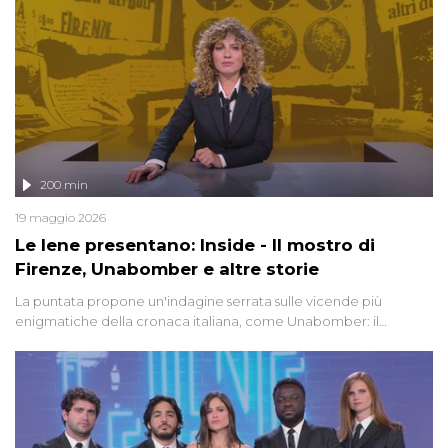
200 min
19 maggio 2026
Le Iene presentano: Inside - Il mostro di
Firenze, Unabomber e altre storie
La puntata propone un'indagine serrata sulle vicende più
enigmatiche della cronaca italiana, come Unabomber: il
dinamitardo seriale responsabile di decine di attentati tra gli anni
'90 e il 2000 che, inquietantemente, potrebbe essere ancora in
libertà. Lo speciale affronta inoltre le zone d'ombra sul Mostro di
Firenze, le cui responsabilità appaiono ancora oggi avvolte in un
groviglio di dubbi mai chiariti. Nel corso dello speciale anche
l'intervista inedita a Olindo Romano, realizzata ne...