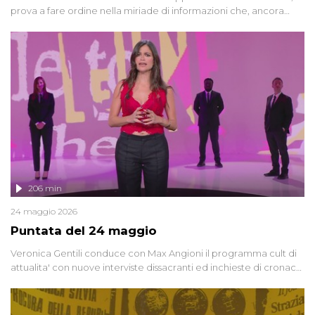
prova a fare ordine nella miriade di informazioni che, ancora
oggi, continuano a emergere attorno a una delle vicende
giudiziarie più discusse degli ultimi anni. Lo speciale ricostruisce la
vicenda mettendo in fila testimonianze, errori, dettagli
controversi e i protagonisti di un'indagine che sembra non avere
fine.
206 min
24 maggio 2026
Puntata del 24 maggio
Veronica Gentili conduce con Max Angioni il programma cult di
attualita' con nuove interviste dissacranti ed inchieste di cronaca
degli inviati.