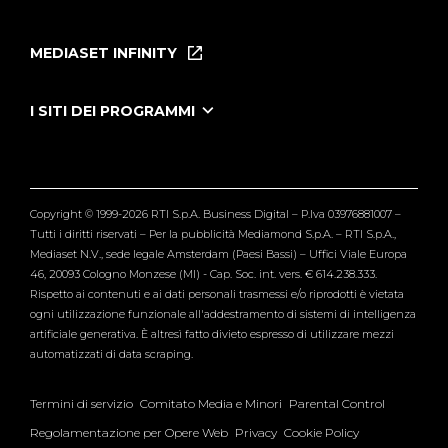
Home
Puntate
MEDIASET INFINITY
Le Iene Presentano Inside
Puntate Ieneyeh
Tutti i servizi
I SITI DEI PROGRAMMI
Le Iene
Grande Fratello
Segnalazioni
L'Isola dei Famosi
Pubblico
Striscia la Notizia
Maria De Filippi
Copyright © 1999-2026 RTI S.p.A. Business Digital – P.Iva 03976881007 –
Verissimo
Tutti i diritti riservati – Per la pubblicità Mediamond S.p.A. – RTI S.p.A.,
Mediaset N.V., sede legale Amsterdam (Paesi Bassi) – Uffici Viale Europa
46, 20093 Cologno Monzese (MI) - Cap. Soc. int. vers. € 614.238.333.
Rispetto ai contenuti e ai dati personali trasmessi e/o riprodotti è vietata
ogni utilizzazione funzionale all'addestramento di sistemi di intelligenza
artificiale generativa. È altresì fatto divieto espresso di utilizzare mezzi
automatizzati di data scraping.
Termini di servizio
Comitato Media e Minori
Parental Control
Regolamentazione per Opere Web
Privacy
Cookie Policy