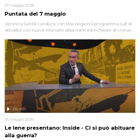
07 maggio 2026
Puntata del 7 maggio
Veronica Gentili conduce con Max Angioni il programma cult di
attualita' con nuove interviste dissacranti ed inchieste di cronaca
degli inviati.
215 min
05 maggio 2026
Le Iene presentano: Inside - Ci si può abituare
alla guerra?