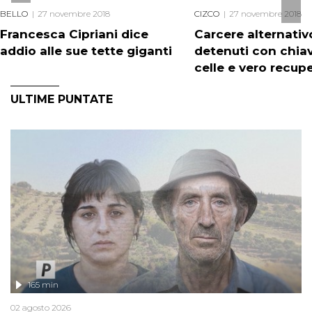
BELLO
27 novembre 2018
CIZCO
27 novembre 2018
Francesca Cipriani dice
Carcere alternativ
addio alle sue tette giganti
detenuti con chiav
celle e vero recup
ULTIME PUNTATE
165 min
02 agosto 2026