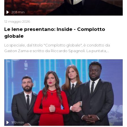
203 min
12 maggio 2026
Le Iene presentano: Inside - Complotto
globale
Lo speciale, dal titolo "Complotto globale", è condotto da
Gaston Zama e scritto da Riccardo Spagnoli. La puntata,
dedicata alle grandi teorie cospirazioniste del nostro tempo,
racconta l'universo delle narrazioni alternative, dei sospetti
globali e del complottismo che negli ultimi anni hanno invaso
social network, talk show, piazze digitali e immaginario collettivo.
189 min