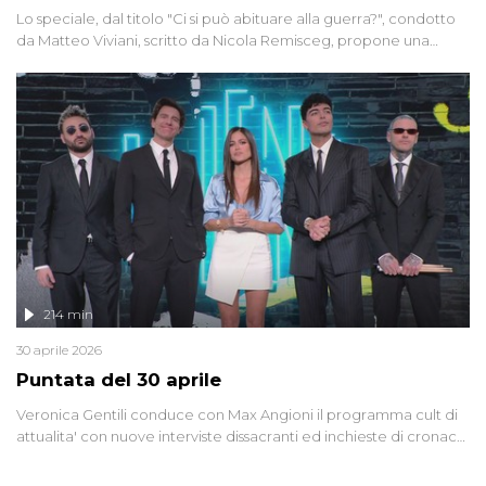
Lo speciale, dal titolo "Ci si può abituare alla guerra?", condotto
da Matteo Viviani, scritto da Nicola Remisceg, propone una
riflessione - con l'aiuto di economisti, esperti militari e giornalisti
di settore - su quanto la guerra sia diventata una realtà pervasiva.
Anche se l'Italia non è direttamente coinvolta in conflitti armati, il
contesto globale rende impossibile considerarla un fenomeno
lontano.
214 min
30 aprile 2026
Puntata del 30 aprile
Veronica Gentili conduce con Max Angioni il programma cult di
attualita' con nuove interviste dissacranti ed inchieste di cronaca
degli inviati.