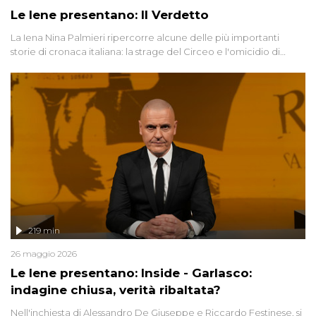
Le Iene presentano: Il Verdetto
La Iena Nina Palmieri ripercorre alcune delle più importanti
storie di cronaca italiana: la strage del Circeo e l'omicidio di
Avetrana.
219 min
26 maggio 2026
Le Iene presentano: Inside - Garlasco:
indagine chiusa, verità ribaltata?
Nell'inchiesta di Alessandro De Giuseppe e Riccardo Festinese, si