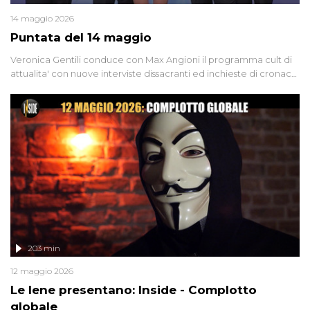
14 maggio 2026
Puntata del 14 maggio
Veronica Gentili conduce con Max Angioni il programma cult di
attualita' con nuove interviste dissacranti ed inchieste di cronaca
degli inviati.
203 min
12 maggio 2026
Le Iene presentano: Inside - Complotto
globale