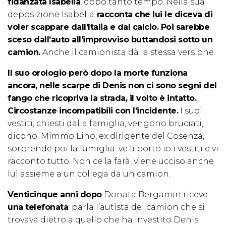
fidanzata Isabella
, dopo tanto tempo. Nella sua
deposizione Isabella
racconta che lui le diceva di
voler scappare dall’Italia e dal calcio. Poi sarebbe
sceso dall’auto all’improvviso buttandosi sotto un
camion.
Anche il camionista dà la stessa versione.
Il suo orologio però dopo la morte funziona
ancora, nelle scarpe di Denis non ci sono segni del
fango che ricopriva la strada, il volto è intatto.
Circostanze incompatibili con l’incidente.
I suoi
vestiti, chiesti dalla famiglia, vengono bruciati,
dicono. Mimmo Lino, ex dirigente del Cosenza,
sorprende poi la famiglia: ve li porto io i vestiti e vi
racconto tutto. Non ce la farà, viene ucciso anche
lui assieme a un collega da un camion.
Venticinque anni dopo
Donata Bergamin riceve
una telefonata
: parla l’autista del camion che si
trovava dietro a quello che ha investito Denis.