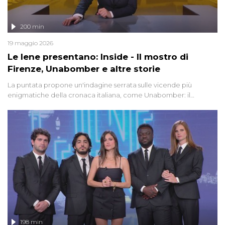
200 min
19 maggio 2026
Le Iene presentano: Inside - Il mostro di
Firenze, Unabomber e altre storie
La puntata propone un'indagine serrata sulle vicende più
enigmatiche della cronaca italiana, come Unabomber: il
dinamitardo seriale responsabile di decine di attentati tra gli anni
'90 e il 2000 che, inquietantemente, potrebbe essere ancora in
libertà. Lo speciale affronta inoltre le zone d'ombra sul Mostro di
Firenze, le cui responsabilità appaiono ancora oggi avvolte in un
groviglio di dubbi mai chiariti. Nel corso dello speciale anche
l'intervista inedita a Olindo Romano, realizzata ne...
198 min