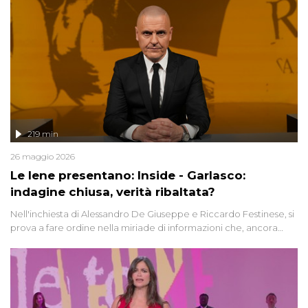
219 min
26 maggio 2026
Le Iene presentano: Inside - Garlasco:
indagine chiusa, verità ribaltata?
Nell'inchiesta di Alessandro De Giuseppe e Riccardo Festinese, si
prova a fare ordine nella miriade di informazioni che, ancora
oggi, continuano a emergere attorno a una delle vicende
giudiziarie più discusse degli ultimi anni. Lo speciale ricostruisce la
vicenda mettendo in fila testimonianze, errori, dettagli
controversi e i protagonisti di un'indagine che sembra non avere
fine.