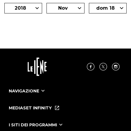
2018
Nov
dom 18
NAVIGAZIONE
Home
Puntate
MEDIASET INFINITY
Le Iene Presentano Inside
Puntate Ieneyeh
Tutti i servizi
I SITI DEI PROGRAMMI