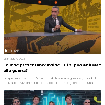
215 min
05 maggio 2026
Le Iene presentano: Inside - Ci si può abituare
alla guerra?
Lo speciale, dal titolo "Ci si può abituare alla guerra?", condotto
da Matteo Viviani, scritto da Nicola Remisceg, propone una
riflessione - con l'aiuto di economisti, esperti militari e giornalisti
di settore - su quanto la guerra sia diventata una realtà pervasiva.
Anche se l'Italia non è direttamente coinvolta in conflitti armati, il
contesto globale rende impossibile considerarla un fenomeno