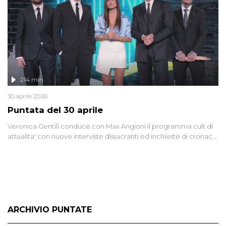
lontano.
214 min
30 aprile 2026
Puntata del 30 aprile
Veronica Gentili conduce con Max Angioni il programma cult di
attualita' con nuove interviste dissacranti ed inchieste di cronaca
degli inviati.
ARCHIVIO PUNTATE