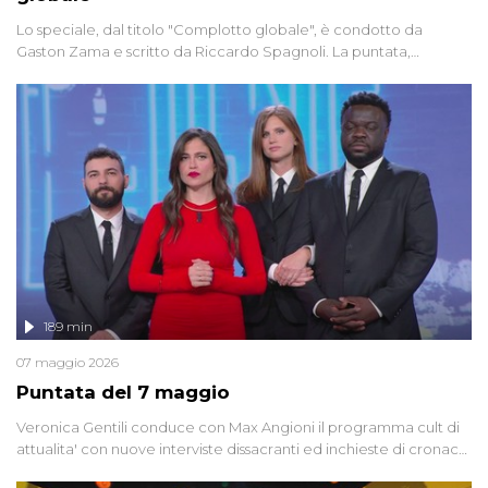
Lo speciale, dal titolo "Complotto globale", è condotto da
Gaston Zama e scritto da Riccardo Spagnoli. La puntata,
dedicata alle grandi teorie cospirazioniste del nostro tempo,
racconta l'universo delle narrazioni alternative, dei sospetti
globali e del complottismo che negli ultimi anni hanno invaso
social network, talk show, piazze digitali e immaginario collettivo.
189 min
07 maggio 2026
Puntata del 7 maggio
Veronica Gentili conduce con Max Angioni il programma cult di
attualita' con nuove interviste dissacranti ed inchieste di cronaca
degli inviati.