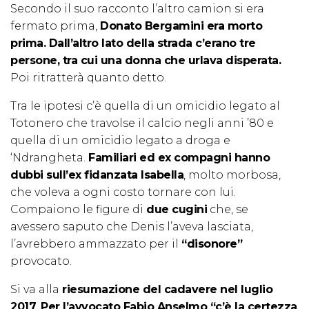
Secondo il suo racconto l’altro camion si era
fermato prima,
Donato Bergamini era morto
prima. Dall’altro lato della strada c’erano tre
persone, tra cui una donna che urlava disperata.
Poi ritratterà quanto detto.
Tra le ipotesi c’è quella di un omicidio legato al
Totonero che travolse il calcio negli anni ’80 e
quella di un omicidio legato a droga e
‘Ndrangheta.
Familiari ed ex compagni hanno
dubbi sull’ex fidanzata Isabella
, molto morbosa,
che voleva a ogni costo tornare con lui.
Compaiono le figure di
due cugini
che, se
avessero saputo che Denis l’aveva lasciata,
l’avrebbero ammazzato per il
“disonore”
provocato.
Si va alla
riesumazione del cadavere nel luglio
2017
.
Per l’avvocato Fabio Anselmo “c’è la certezza