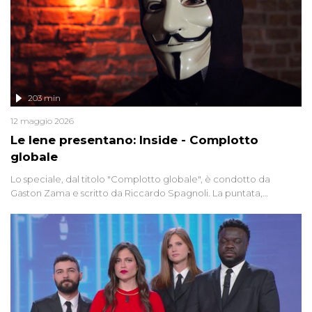
203 min
12 maggio 2026
Le Iene presentano: Inside - Complotto
globale
Lo speciale, dal titolo "Complotto globale", è condotto da
Gaston Zama e scritto da Riccardo Spagnoli. La puntata,
dedicata alle grandi teorie cospirazioniste del nostro tempo,
racconta l'universo delle narrazioni alternative, dei sospetti
globali e del complottismo che negli ultimi anni hanno invaso
social network, talk show, piazze digitali e immaginario collettivo.