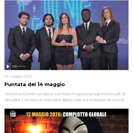
'90 e il 2000 che, inquietantemente, potrebbe essere ancora in
libertà. Lo speciale affronta inoltre le zone d'ombra sul Mostro di
Firenze, le cui responsabilità appaiono ancora oggi avvolte in un
groviglio di dubbi mai chiariti. Nel corso dello speciale anche
l'intervista inedita a Olindo Romano, realizzata ne...
198 min
14 maggio 2026
Puntata del 14 maggio
Veronica Gentili conduce con Max Angioni il programma cult di
attualita' con nuove interviste dissacranti ed inchieste di cronaca
degli inviati.