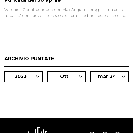
Puntata del 30 aprile
Veronica Gentili conduce con Max Angioni il programma cult di
attualita' con nuove interviste dissacranti ed inchieste di cronaca
degli inviati.
ARCHIVIO PUNTATE
2023
Ott
mar 24