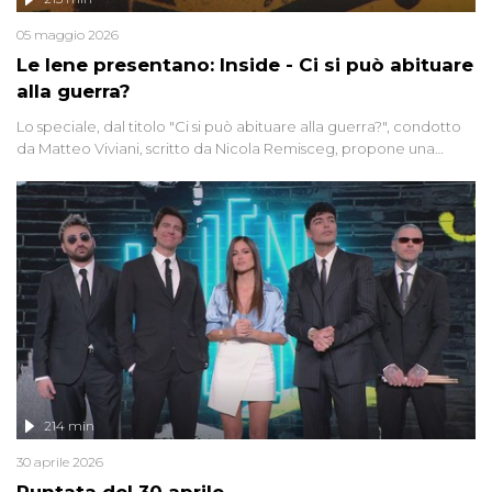
05 maggio 2026
Le Iene presentano: Inside - Ci si può abituare
alla guerra?
Lo speciale, dal titolo "Ci si può abituare alla guerra?", condotto
da Matteo Viviani, scritto da Nicola Remisceg, propone una
riflessione - con l'aiuto di economisti, esperti militari e giornalisti
di settore - su quanto la guerra sia diventata una realtà pervasiva.
Anche se l'Italia non è direttamente coinvolta in conflitti armati, il
contesto globale rende impossibile considerarla un fenomeno
lontano.
214 min
30 aprile 2026