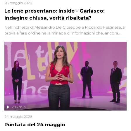
26 maggio 2026
Le Iene presentano: Inside - Garlasco:
indagine chiusa, verità ribaltata?
Nell'inchiesta di Alessandro De Giuseppe e Riccardo Festinese, si
prova a fare ordine nella miriade di informazioni che, ancora
oggi, continuano a emergere attorno a una delle vicende
giudiziarie più discusse degli ultimi anni. Lo speciale ricostruisce la
vicenda mettendo in fila testimonianze, errori, dettagli
controversi e i protagonisti di un'indagine che sembra non avere
fine.
206 min
24 maggio 2026
Puntata del 24 maggio