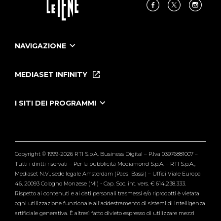
NAVIGAZIONE
Home
Puntate
MEDIASET INFINITY
Le Iene Presentano Inside
Puntate Ieneyeh
Tutti i servizi
I SITI DEI PROGRAMMI
Le Iene
Grande Fratello
Segnalazioni
L'Isola dei Famosi
Pubblico
Striscia la Notizia
Maria De Filippi
Copyright © 1999-2026 RTI S.p.A. Business Digital – P.Iva 03976881007 –
Verissimo
Tutti i diritti riservati – Per la pubblicità Mediamond S.p.A. – RTI S.p.A.,
Mediaset N.V., sede legale Amsterdam (Paesi Bassi) – Uffici Viale Europa
46, 20093 Cologno Monzese (MI) - Cap. Soc. int. vers. € 614.238.333.
Rispetto ai contenuti e ai dati personali trasmessi e/o riprodotti è vietata
ogni utilizzazione funzionale all'addestramento di sistemi di intelligenza
artificiale generativa. È altresì fatto divieto espresso di utilizzare mezzi