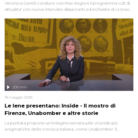
Veronica Gentili conduce con Max Angioni il programma cult di
attualita' con nuove interviste dissacranti ed inchieste di cronaca
degli inviati.
200 min
19 maggio 2026
Le Iene presentano: Inside - Il mostro di
Firenze, Unabomber e altre storie
La puntata propone un'indagine serrata sulle vicende più
enigmatiche della cronaca italiana, come Unabomber: il
dinamitardo seriale responsabile di decine di attentati tra gli anni