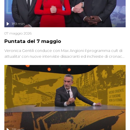
189 min
07 maggio 2026
Puntata del 7 maggio
Veronica Gentili conduce con Max Angioni il programma cult di
attualita' con nuove interviste dissacranti ed inchieste di cronaca
degli inviati.
215 min