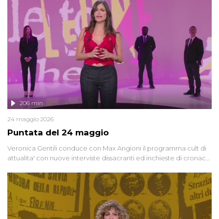
vicenda mettendo in fila testimonianze, errori, dettagli
controversi e i protagonisti di un'indagine che sembra non avere
fine.
206 min
24 maggio 2026
Puntata del 24 maggio
Veronica Gentili conduce con Max Angioni il programma cult di
attualita' con nuove interviste dissacranti ed inchieste di cronaca
degli inviati.