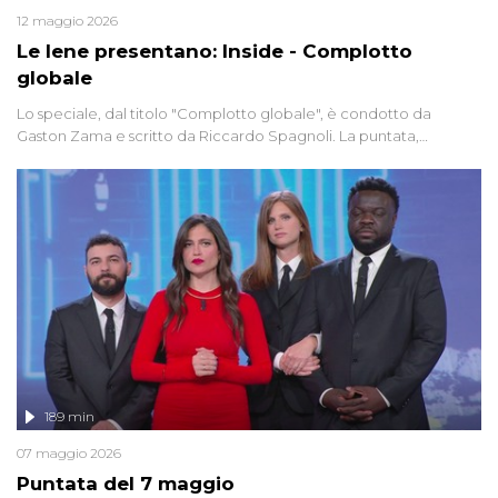
12 maggio 2026
Le Iene presentano: Inside - Complotto
globale
Lo speciale, dal titolo "Complotto globale", è condotto da
Gaston Zama e scritto da Riccardo Spagnoli. La puntata,
dedicata alle grandi teorie cospirazioniste del nostro tempo,
racconta l'universo delle narrazioni alternative, dei sospetti
globali e del complottismo che negli ultimi anni hanno invaso
social network, talk show, piazze digitali e immaginario collettivo.
189 min
07 maggio 2026
Puntata del 7 maggio