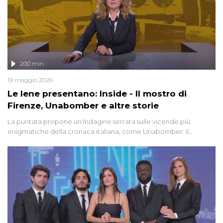
200 min
19 maggio 2026
Le Iene presentano: Inside - Il mostro di
Firenze, Unabomber e altre storie
La puntata propone un'indagine serrata sulle vicende più
enigmatiche della cronaca italiana, come Unabomber: il
dinamitardo seriale responsabile di decine di attentati tra gli anni
'90 e il 2000 che, inquietantemente, potrebbe essere ancora in
libertà. Lo speciale affronta inoltre le zone d'ombra sul Mostro di
Firenze, le cui responsabilità appaiono ancora oggi avvolte in un
groviglio di dubbi mai chiariti. Nel corso dello speciale anche
l'intervista inedita a Olindo Romano, realizzata ne...