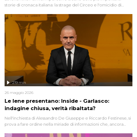
storie di cronaca italiana: la strage del Circeo e l'omicidio di
Avetrana.
219 min
26 maggio 2026
Le Iene presentano: Inside - Garlasco:
indagine chiusa, verità ribaltata?
Nell'inchiesta di Alessandro De Giuseppe e Riccardo Festinese, si
prova a fare ordine nella miriade di informazioni che, ancora
oggi, continuano a emergere attorno a una delle vicende
giudiziarie più discusse degli ultimi anni. Lo speciale ricostruisce la