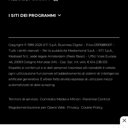
Le Iene Presentano Inside
Puntate Ieneyeh
Tutti i servizi
I SITI DEI PROGRAMMI
Le Iene
Grande Fratello
Segnalazioni
L'Isola dei Famosi
Pubblico
Striscia la Notizia
Maria De Filippi
Copyright © 1999-2026 RTI S.p.A. Business Digital – P.Iva 03976881007 –
Verissimo
Tutti i diritti riservati – Per la pubblicità Mediamond S.p.A. – RTI S.p.A.,
Mediaset N.V., sede legale Amsterdam (Paesi Bassi) – Uffici Viale Europa
46, 20093 Cologno Monzese (MI) - Cap. Soc. int. vers. € 614.238.333.
Rispetto ai contenuti e ai dati personali trasmessi e/o riprodotti è vietata
ogni utilizzazione funzionale all'addestramento di sistemi di intelligenza
artificiale generativa. È altresì fatto divieto espresso di utilizzare mezzi
automatizzati di data scraping.
Termini di servizio
Comitato Media e Minori
Parental Control
Regolamentazione per Opere Web
Privacy
Cookie Policy