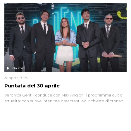
riflessione - con l'aiuto di economisti, esperti militari e giornalisti
di settore - su quanto la guerra sia diventata una realtà pervasiva.
Anche se l'Italia non è direttamente coinvolta in conflitti armati, il
contesto globale rende impossibile considerarla un fenomeno
lontano.
214 min
30 aprile 2026
Puntata del 30 aprile
Veronica Gentili conduce con Max Angioni il programma cult di
attualita' con nuove interviste dissacranti ed inchieste di cronaca
degli inviati.