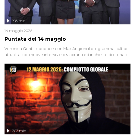
198 min
14 maggio 2026
Puntata del 14 maggio
Veronica Gentili conduce con Max Angioni il programma cult di
attualita' con nuove interviste dissacranti ed inchieste di cronaca
degli inviati.
203 min