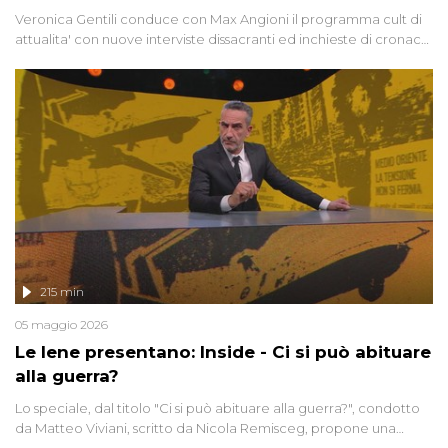
Veronica Gentili conduce con Max Angioni il programma cult di
attualita' con nuove interviste dissacranti ed inchieste di cronaca
degli inviati.
215 min
05 maggio 2026
Le Iene presentano: Inside - Ci si può abituare
alla guerra?
Lo speciale, dal titolo "Ci si può abituare alla guerra?", condotto
da Matteo Viviani, scritto da Nicola Remisceg, propone una