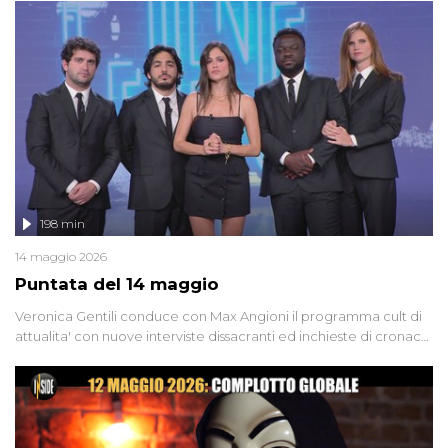
'90 e il 2000 che, inquietantemente, potrebbe essere ancora in
libertà. Lo speciale affronta inoltre le zone d'ombra sul Mostro di
Firenze, le cui responsabilità appaiono ancora oggi avvolte in un
groviglio di dubbi mai chiariti. Nel corso dello speciale anche
l'intervista inedita a Olindo Romano, realizzata ne...
198 min
14 maggio 2026
Puntata del 14 maggio
Veronica Gentili conduce con Max Angioni il programma cult di
attualita' con nuove interviste dissacranti ed inchieste di cronaca
degli inviati.