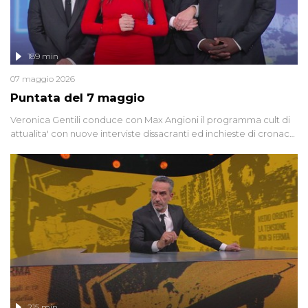
189 min
07 maggio 2026
Puntata del 7 maggio
Veronica Gentili conduce con Max Angioni il programma cult di
attualita' con nuove interviste dissacranti ed inchieste di cronaca
degli inviati.
215 min