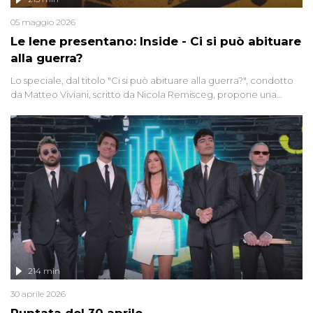
05 maggio 2026
Le Iene presentano: Inside - Ci si può abituare
alla guerra?
Lo speciale, dal titolo "Ci si può abituare alla guerra?", condotto
da Matteo Viviani, scritto da Nicola Remisceg, propone una
riflessione - con l'aiuto di economisti, esperti militari e giornalisti
di settore - su quanto la guerra sia diventata una realtà pervasiva.
Anche se l'Italia non è direttamente coinvolta in conflitti armati, il
contesto globale rende impossibile considerarla un fenomeno
lontano.
214 min
30 aprile 2026