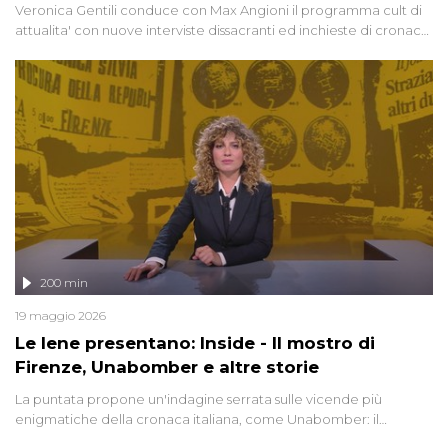
Veronica Gentili conduce con Max Angioni il programma cult di
attualita' con nuove interviste dissacranti ed inchieste di cronaca
degli inviati.
200 min
19 maggio 2026
Le Iene presentano: Inside - Il mostro di
Firenze, Unabomber e altre storie
La puntata propone un'indagine serrata sulle vicende più
enigmatiche della cronaca italiana, come Unabomber: il
dinamitardo seriale responsabile di decine di attentati tra gli anni