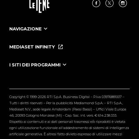
NAVIGAZIONE
Home
Puntate
MEDIASET INFINITY
Le Iene Presentano Inside
Puntate Ieneyeh
Tutti i servizi
I SITI DEI PROGRAMMI
Le Iene
Grande Fratello
Segnalazioni
L'Isola dei Famosi
Pubblico
Striscia la Notizia
Maria De Filippi
Copyright © 1999-2026 RTI S.p.A. Business Digital – P.Iva 03976881007 –
Verissimo
Tutti i diritti riservati – Per la pubblicità Mediamond S.p.A. – RTI S.p.A.,
Mediaset N.V., sede legale Amsterdam (Paesi Bassi) – Uffici Viale Europa
46, 20093 Cologno Monzese (MI) - Cap. Soc. int. vers. € 614.238.333.
Rispetto ai contenuti e ai dati personali trasmessi e/o riprodotti è vietata
ogni utilizzazione funzionale all'addestramento di sistemi di intelligenza
artificiale generativa. È altresì fatto divieto espresso di utilizzare mezzi