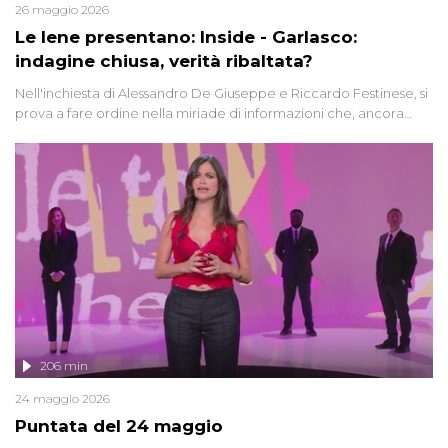
26 maggio 2026
Le Iene presentano: Inside - Garlasco:
indagine chiusa, verità ribaltata?
Nell'inchiesta di Alessandro De Giuseppe e Riccardo Festinese, si
prova a fare ordine nella miriade di informazioni che, ancora
oggi, continuano a emergere attorno a una delle vicende
giudiziarie più discusse degli ultimi anni. Lo speciale ricostruisce la
vicenda mettendo in fila testimonianze, errori, dettagli
controversi e i protagonisti di un'indagine che sembra non avere
fine.
206 min
24 maggio 2026
Puntata del 24 maggio