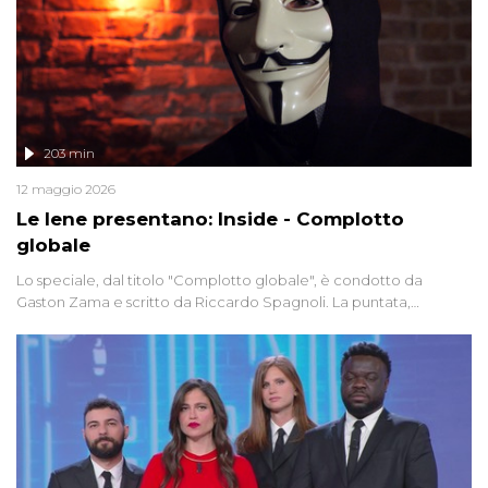
203 min
12 maggio 2026
Le Iene presentano: Inside - Complotto
globale
Lo speciale, dal titolo "Complotto globale", è condotto da
Gaston Zama e scritto da Riccardo Spagnoli. La puntata,
dedicata alle grandi teorie cospirazioniste del nostro tempo,
racconta l'universo delle narrazioni alternative, dei sospetti
globali e del complottismo che negli ultimi anni hanno invaso
social network, talk show, piazze digitali e immaginario collettivo.