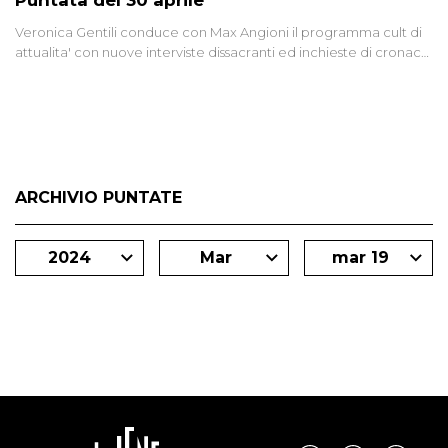
Puntata del 30 aprile
Veronica Gentili conduce con Max Angioni il programma cult di
attualita' con nuove interviste dissacranti ed inchieste di cronaca
degli inviati.
ARCHIVIO PUNTATE
2024
Mar
mar 19