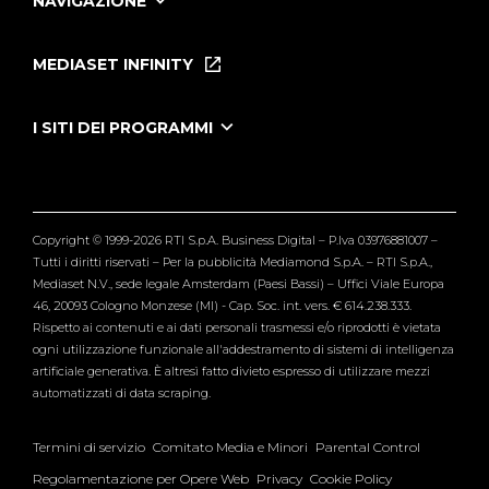
NAVIGAZIONE
Home
Puntate
MEDIASET INFINITY
Le Iene Presentano Inside
Puntate Ieneyeh
Tutti i servizi
I SITI DEI PROGRAMMI
Le Iene
Grande Fratello
Segnalazioni
L'Isola dei Famosi
Pubblico
Striscia la Notizia
Maria De Filippi
Copyright © 1999-2026 RTI S.p.A. Business Digital – P.Iva 03976881007 –
Verissimo
Tutti i diritti riservati – Per la pubblicità Mediamond S.p.A. – RTI S.p.A.,
Mediaset N.V., sede legale Amsterdam (Paesi Bassi) – Uffici Viale Europa
46, 20093 Cologno Monzese (MI) - Cap. Soc. int. vers. € 614.238.333.
Rispetto ai contenuti e ai dati personali trasmessi e/o riprodotti è vietata
ogni utilizzazione funzionale all'addestramento di sistemi di intelligenza
artificiale generativa. È altresì fatto divieto espresso di utilizzare mezzi
automatizzati di data scraping.
Termini di servizio
Comitato Media e Minori
Parental Control
Regolamentazione per Opere Web
Privacy
Cookie Policy