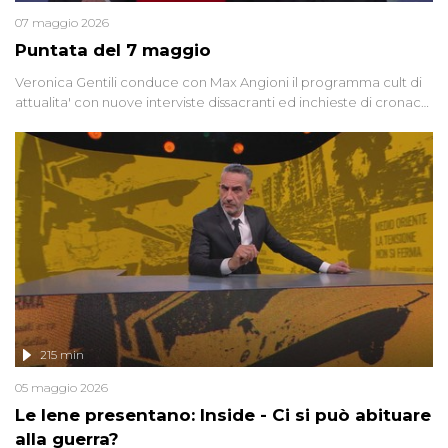
07 maggio 2026
Puntata del 7 maggio
Veronica Gentili conduce con Max Angioni il programma cult di
attualita' con nuove interviste dissacranti ed inchieste di cronaca
degli inviati.
215 min
05 maggio 2026
Le Iene presentano: Inside - Ci si può abituare
alla guerra?