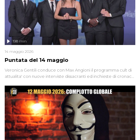
198 min
14 maggio 2026
Puntata del 14 maggio
Veronica Gentili conduce con Max Angioni il programma cult di
attualita' con nuove interviste dissacranti ed inchieste di cronaca
degli inviati.