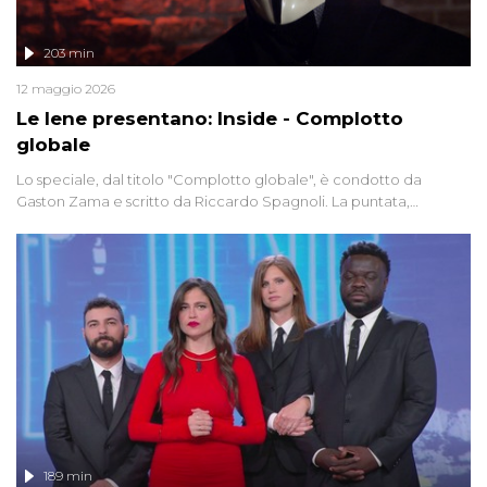
203 min
12 maggio 2026
Le Iene presentano: Inside - Complotto
globale
Lo speciale, dal titolo "Complotto globale", è condotto da
Gaston Zama e scritto da Riccardo Spagnoli. La puntata,
dedicata alle grandi teorie cospirazioniste del nostro tempo,
racconta l'universo delle narrazioni alternative, dei sospetti
globali e del complottismo che negli ultimi anni hanno invaso
social network, talk show, piazze digitali e immaginario collettivo.
189 min