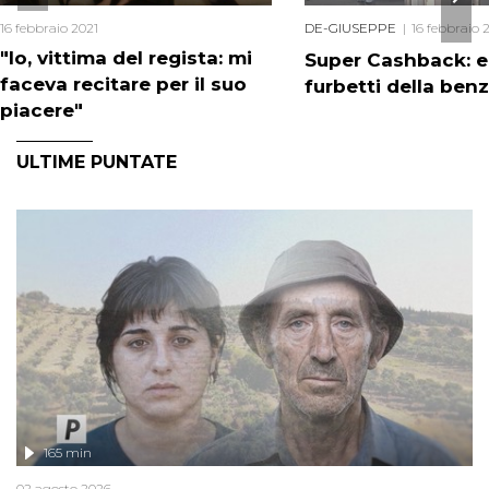
16 febbraio 2021
DE-GIUSEPPE
16 febbraio 
"Io, vittima del regista: mi
Super Cashback: e
faceva recitare per il suo
furbetti della ben
piacere"
ULTIME PUNTATE
165 min
02 agosto 2026