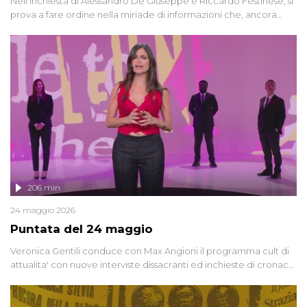
Nell'inchiesta di Alessandro De Giuseppe e Riccardo Festinese, si
prova a fare ordine nella miriade di informazioni che, ancora
oggi, continuano a emergere attorno a una delle vicende
giudiziarie più discusse degli ultimi anni. Lo speciale ricostruisce la
vicenda mettendo in fila testimonianze, errori, dettagli
controversi e i protagonisti di un'indagine che sembra non avere
fine.
206 min
24 maggio 2026
Puntata del 24 maggio
Veronica Gentili conduce con Max Angioni il programma cult di
attualita' con nuove interviste dissacranti ed inchieste di cronaca
degli inviati.