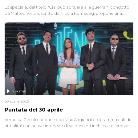
Lo speciale, dal titolo "Ci si può abituare alla guerra?", condotto
da Matteo Viviani, scritto da Nicola Remisceg, propone una
riflessione - con l'aiuto di economisti, esperti militari e giornalisti
di settore - su quanto la guerra sia diventata una realtà pervasiva.
Anche se l'Italia non è direttamente coinvolta in conflitti armati, il
contesto globale rende impossibile considerarla un fenomeno
lontano.
214 min
30 aprile 2026
Puntata del 30 aprile
Veronica Gentili conduce con Max Angioni il programma cult di
attualita' con nuove interviste dissacranti ed inchieste di cronaca
degli inviati.