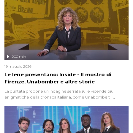
200 min
19 maggio 2026
Le Iene presentano: Inside - Il mostro di
Firenze, Unabomber e altre storie
La puntata propone un'indagine serrata sulle vicende più
enigmatiche della cronaca italiana, come Unabomber: il
dinamitardo seriale responsabile di decine di attentati tra gli anni
'90 e il 2000 che, inquietantemente, potrebbe essere ancora in
libertà. Lo speciale affronta inoltre le zone d'ombra sul Mostro di
Firenze, le cui responsabilità appaiono ancora oggi avvolte in un
groviglio di dubbi mai chiariti. Nel corso dello speciale anche
l'intervista inedita a Olindo Romano, realizzata ne...