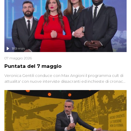
189 min
07 maggio 2026
Puntata del 7 maggio
Veronica Gentili conduce con Max Angioni il programma cult di
attualita' con nuove interviste dissacranti ed inchieste di cronaca
degli inviati.