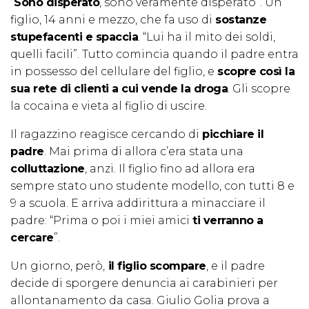
“
Sono disperato
, sono veramente disperato”. Un
figlio, 14 anni e mezzo, che fa uso di
sostanze
stupefacenti e spaccia
. “Lui ha il mito dei soldi,
quelli facili”. Tutto comincia quando il padre entra
in possesso del cellulare del figlio, e
scopre così la
sua rete di clienti a cui vende la droga
. Gli scopre
la cocaina e vieta al figlio di uscire.
Il ragazzino reagisce cercando di
picchiare il
padre
. Mai prima di allora c’era stata una
colluttazione
, anzi. Il figlio fino ad allora era
sempre stato uno studente modello, con tutti 8 e
9 a scuola. E arriva addirittura a minacciare il
padre: “Prima o poi i miei amici
ti verranno a
cercare
”.
Un giorno, però,
il figlio scompare
, e il padre
decide di sporgere denuncia ai carabinieri per
allontanamento da casa. Giulio Golia prova a