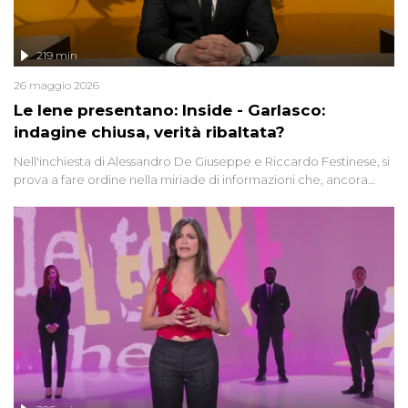
219 min
26 maggio 2026
Le Iene presentano: Inside - Garlasco:
indagine chiusa, verità ribaltata?
Nell'inchiesta di Alessandro De Giuseppe e Riccardo Festinese, si
prova a fare ordine nella miriade di informazioni che, ancora
oggi, continuano a emergere attorno a una delle vicende
giudiziarie più discusse degli ultimi anni. Lo speciale ricostruisce la
vicenda mettendo in fila testimonianze, errori, dettagli
controversi e i protagonisti di un'indagine che sembra non avere
fine.