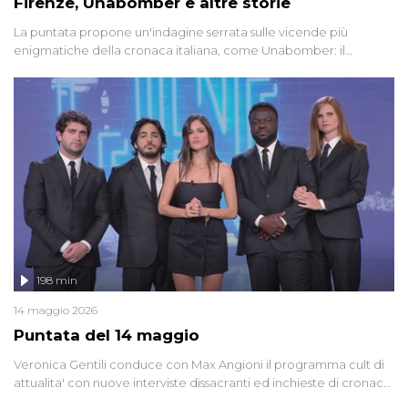
Firenze, Unabomber e altre storie
La puntata propone un'indagine serrata sulle vicende più
enigmatiche della cronaca italiana, come Unabomber: il
dinamitardo seriale responsabile di decine di attentati tra gli anni
'90 e il 2000 che, inquietantemente, potrebbe essere ancora in
libertà. Lo speciale affronta inoltre le zone d'ombra sul Mostro di
Firenze, le cui responsabilità appaiono ancora oggi avvolte in un
groviglio di dubbi mai chiariti. Nel corso dello speciale anche
l'intervista inedita a Olindo Romano, realizzata ne...
198 min
14 maggio 2026
Puntata del 14 maggio
Veronica Gentili conduce con Max Angioni il programma cult di
attualita' con nuove interviste dissacranti ed inchieste di cronaca
degli inviati.