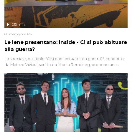
215 min
05 maggio 2026
Le Iene presentano: Inside - Ci si può abituare
alla guerra?
Lo speciale, dal titolo "Ci si può abituare alla guerra?", condotto
da Matteo Viviani, scritto da Nicola Remisceg, propone una
riflessione - con l'aiuto di economisti, esperti militari e giornalisti
di settore - su quanto la guerra sia diventata una realtà pervasiva.
Anche se l'Italia non è direttamente coinvolta in conflitti armati, il
contesto globale rende impossibile considerarla un fenomeno
lontano.