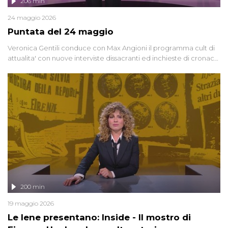
206 min
24 maggio 2026
Puntata del 24 maggio
Veronica Gentili conduce con Max Angioni il programma cult di
attualita' con nuove interviste dissacranti ed inchieste di cronaca
degli inviati.
200 min
19 maggio 2026
Le Iene presentano: Inside - Il mostro di