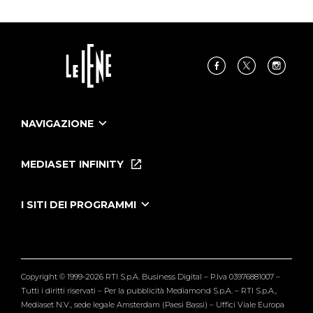
NAVIGAZIONE
Home
Puntate
MEDIASET INFINITY
Le Iene Presentano Inside
Puntate Ieneyeh
Tutti i servizi
I SITI DEI PROGRAMMI
Le Iene
Grande Fratello
Segnalazioni
L'Isola dei Famosi
Pubblico
Striscia la Notizia
Maria De Filippi
Copyright © 1999-2026 RTI S.p.A. Business Digital – P.Iva 03976881007 –
Verissimo
Tutti i diritti riservati – Per la pubblicità Mediamond S.p.A. – RTI S.p.A.,
Mediaset N.V., sede legale Amsterdam (Paesi Bassi) – Uffici Viale Europa