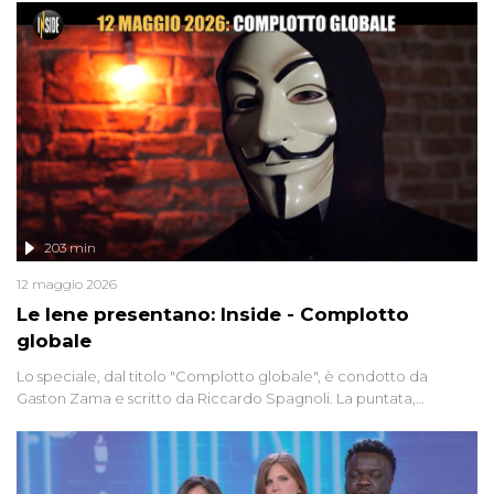
203 min
12 maggio 2026
Le Iene presentano: Inside - Complotto
globale
Lo speciale, dal titolo "Complotto globale", è condotto da
Gaston Zama e scritto da Riccardo Spagnoli. La puntata,
dedicata alle grandi teorie cospirazioniste del nostro tempo,
racconta l'universo delle narrazioni alternative, dei sospetti
globali e del complottismo che negli ultimi anni hanno invaso
social network, talk show, piazze digitali e immaginario collettivo.