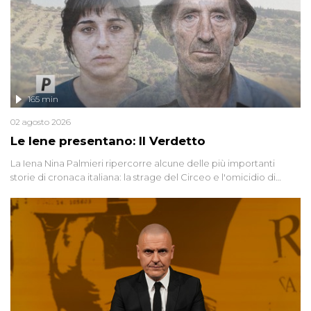
165 min
02 agosto 2026
Le Iene presentano: Il Verdetto
La Iena Nina Palmieri ripercorre alcune delle più importanti
storie di cronaca italiana: la strage del Circeo e l'omicidio di
Avetrana.