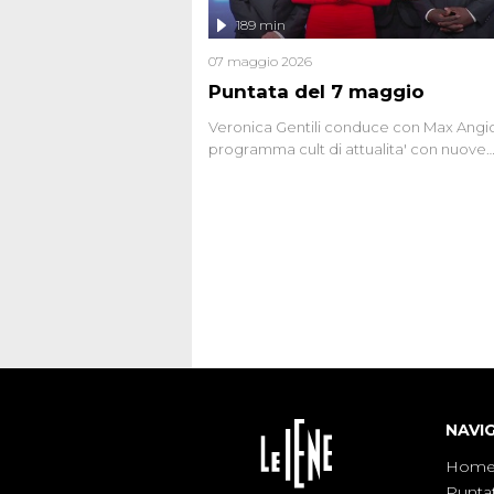
l'intervista inedita a Olindo Romano, rea
189 min
ne...
07 maggio 2026
Puntata del 7 maggio
Veronica Gentili conduce con Max Angion
programma cult di attualita' con nuove
interviste dissacranti ed inchieste di cro
degli inviati.
NAVI
Hom
Punta