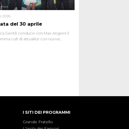
4 min
le 2026
ata del 30 aprile
ca Gentili conduce con Max Angioni il
mma cult di attualita' con nuove
ste dissacranti ed inchieste di cronaca
nviati.
I SITI DEI PROGRAMMI
Grande Fratello
L'Isola dei Famosi