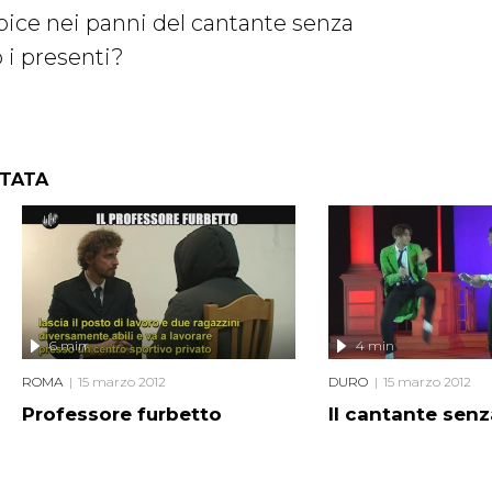
bice nei panni del cantante senza
 i presenti?
NTATA
6 min
4 min
ROMA
15 marzo 2012
DURO
15 marzo 2012
Professore furbetto
Il cantante sen