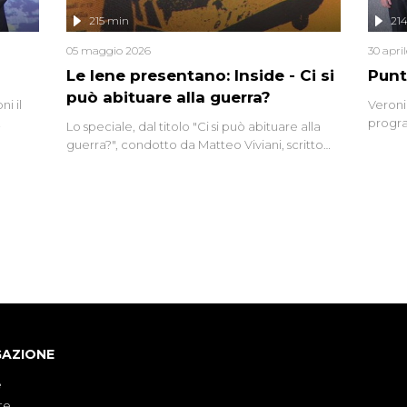
lizzata
215 min
21
05 maggio 2026
30 apri
Le Iene presentano: Inside - Ci si
Punt
può abituare alla guerra?
i il
Veroni
progra
Lo speciale, dal titolo "Ci si può abituare alla
naca
intervi
guerra?", condotto da Matteo Viviani, scritto
degli i
da Nicola Remisceg, propone una riflessione -
con l'aiuto di economisti, esperti militari e
giornalisti di settore - su quanto la guerra sia
diventata una realtà pervasiva. Anche se l'Italia
non è direttamente coinvolta in conflitti
armati, il contesto globale rende impossibile
considerarla un fenomeno lontano.
GAZIONE
e
te