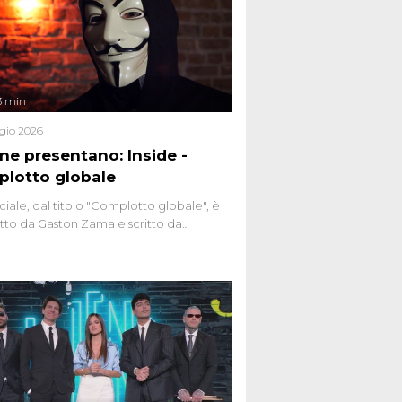
3 min
gio 2026
ene presentano: Inside -
lotto globale
ciale, dal titolo "Complotto globale", è
to da Gaston Zama e scritto da
do Spagnoli. La puntata, dedicata alle
 teorie cospirazioniste del nostro
 racconta l'universo delle narrazioni
tive, dei sospetti globali e del
ttismo che negli ultimi anni hanno
social network, talk show, piazze digitali
ginario collettivo.