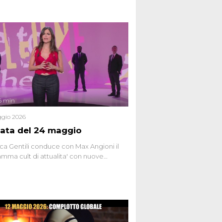
6 min
gio 2026
ata del 24 maggio
ca Gentili conduce con Max Angioni il
mma cult di attualita' con nuove
ste dissacranti ed inchieste di cronaca
nviati.