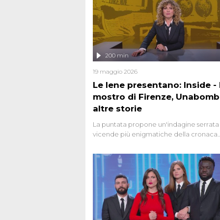
200 min
19 maggio 2026
Le Iene presentano: Inside - I
mostro di Firenze, Unabomb
altre storie
La puntata propone un'indagine serrata 
vicende più enigmatiche della cronaca
italiana, come Unabomber: il dinamitar
seriale responsabile di decine di attentat
gli anni '90 e il 2000 che, inquietanteme
potrebbe essere ancora in libertà. Lo sp
affronta inoltre le zone d'ombra sul Most
Firenze, le cui responsabilità appaiono 
oggi avvolte in un groviglio di dubbi mai
chiariti. Nel corso dello speciale anche