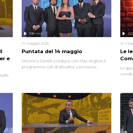
mettendo in fila testimonianze, errori, dettagli
controversi e i protagonisti di un'indagine che
sembra non avere fine.
198 min
20
14 maggio 2026
12 mag
l
Puntata del 14 maggio
Le I
er e
Comp
Veronica Gentili conduce con Max Angioni il
programma cult di attualita' con nuove
Lo spe
interviste dissacranti ed inchieste di cronaca
condot
sulle
degli inviati.
Riccar
grandi
do
tempo,
i tra
alterna
nte,
complo
eciale
invaso 
ro di
e imma
ancora