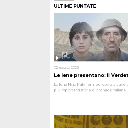
ULTIME PUNTATE
165 min
02 agosto 2026
Le Iene presentano: Il Verde
La Iena Nina Palmieri ripercorre alcune 
più importanti storie di cronaca italiana: 
strage del Circeo e l'omicidio di Avetran