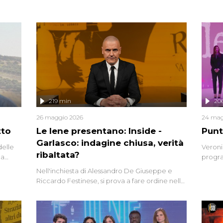
219 min
20
26 maggio 2026
24 mag
tto
Le Iene presentano: Inside -
Punt
Garlasco: indagine chiusa, verità
delle
Veroni
ribaltata?
la
progra
a.
intervi
Nell'inchiesta di Alessandro De Giuseppe e
degli i
Riccardo Festinese, si prova a fare ordine nella
miriade di informazioni che, ancora oggi,
continuano a emergere attorno a una delle
vicende giudiziarie più discusse degli ultimi
anni. Lo speciale ricostruisce la vicenda