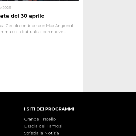
le 2026
ata del 30 aprile
ca Gentili conduce con Max Angioni il
mma cult di attualita' con nuove
ste dissacranti ed inchieste di cronaca
nviati.
I SITI DEI PROGRAMMI
Grande Fratello
L'Isola dei Famosi
Striscia la Notizia