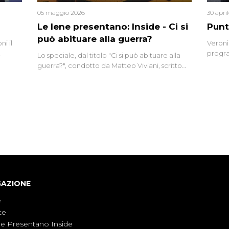
05 maggio 2026
30 apri
Le Iene presentano: Inside - Ci si
Punt
può abituare alla guerra?
i il
Veroni
progra
Lo speciale, dal titolo "Ci si può abituare alla
naca
intervi
guerra?", condotto da Matteo Viviani, scritto
degli i
da Nicola Remisceg, propone una riflessione -
con l'aiuto di economisti, esperti militari e
giornalisti di settore - su quanto la guerra sia
diventata una realtà pervasiva. Anche se l'Italia
non è direttamente coinvolta in conflitti
armati, il contesto globale rende impossibile
considerarla un fenomeno lontano.
GAZIONE
e
te
ne Presentano Inside