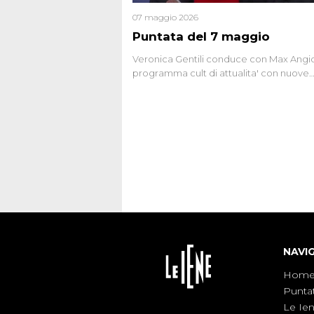
07 maggio 2026
Puntata del 7 maggio
Veronica Gentili conduce con Max Angion
programma cult di attualita' con nuove
interviste dissacranti ed inchieste di cro
degli inviati.
NAVI
Hom
Punta
Le Ie