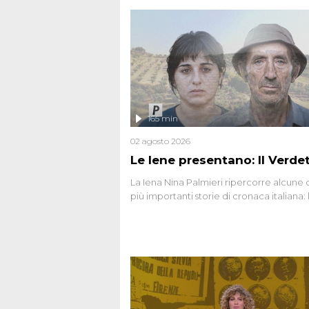
165 min
02 agosto 2026
Le Iene presentano: Il Verde
La Iena Nina Palmieri ripercorre alcune 
più importanti storie di cronaca italiana: 
strage del Circeo e l'omicidio di Avetran