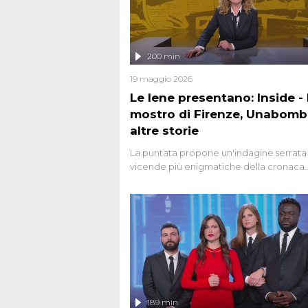
200 min
19 maggio 2026
Le Iene presentano: Inside - I
mostro di Firenze, Unabomb
altre storie
La puntata propone un'indagine serrata 
vicende più enigmatiche della cronaca
italiana, come Unabomber: il dinamitar
seriale responsabile di decine di attentat
gli anni '90 e il 2000 che, inquietanteme
potrebbe essere ancora in libertà. Lo sp
affronta inoltre le zone d'ombra sul Most
Firenze, le cui responsabilità appaiono 
oggi avvolte in un groviglio di dubbi mai
chiariti. Nel corso dello speciale anche
l'intervista inedita a Olindo Romano, rea
189 min
ne...