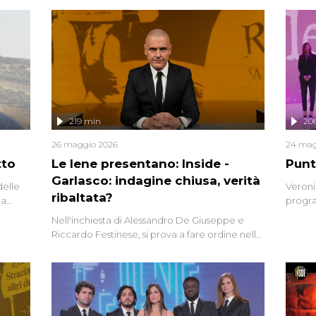
219 min
20
26 maggio 2026
24 mag
tto
Le Iene presentano: Inside -
Punt
Garlasco: indagine chiusa, verità
delle
Veroni
ribaltata?
la
progra
a.
intervi
Nell'inchiesta di Alessandro De Giuseppe e
degli i
Riccardo Festinese, si prova a fare ordine nella
miriade di informazioni che, ancora oggi,
continuano a emergere attorno a una delle
vicende giudiziarie più discusse degli ultimi
anni. Lo speciale ricostruisce la vicenda
mettendo in fila testimonianze, errori, dettagli