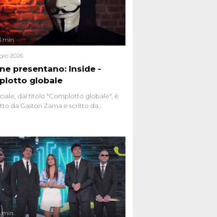
3 min
gio 2026
ene presentano: Inside -
lotto globale
ciale, dal titolo "Complotto globale", è
to da Gaston Zama e scritto da
do Spagnoli. La puntata, dedicata alle
 teorie cospirazioniste del nostro
 racconta l'universo delle narrazioni
tive, dei sospetti globali e del
ttismo che negli ultimi anni hanno
social network, talk show, piazze digitali
ginario collettivo.
4 min