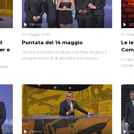
controversi e i protagonisti di un'indagine che
sembra non avere fine.
198 min
20
14 maggio 2026
12 mag
l
Puntata del 14 maggio
Le I
er e
Comp
Veronica Gentili conduce con Max Angioni il
programma cult di attualita' con nuove
Lo spe
interviste dissacranti ed inchieste di cronaca
condot
sulle
degli inviati.
Riccar
grandi
do
tempo,
i tra
alterna
nte,
complo
eciale
invaso 
ro di
e imma
ancora
lizzata
215 min
21