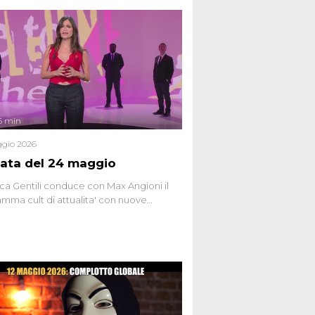
6 min
gio 2026
ata del 24 maggio
ca Gentili conduce con Max Angioni il
mma cult di attualita' con nuove
ste dissacranti ed inchieste di cronaca
nviati.