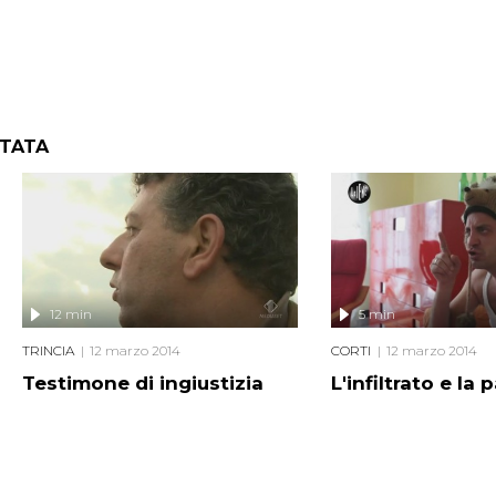
NTATA
12 min
5 min
TRINCIA
12 marzo 2014
CORTI
12 marzo 2014
Testimone di ingiustizia
L'infiltrato e la