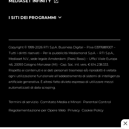
MEDIASET INFINITY
Le Iene Presentano Inside
Puntate Ieneyeh
Tutti i servizi
I SITI DEI PROGRAMMI
Le Iene
Grande Fratello
Segnalazioni
L'Isola dei Famosi
Pubblico
Striscia la Notizia
Maria De Filippi
Copyright © 1999-2026 RTI S.p.A. Business Digital – P.Iva 03976881007 –
Verissimo
Tutti i diritti riservati – Per la pubblicità Mediamond S.p.A. – RTI S.p.A.,
Mediaset N.V., sede legale Amsterdam (Paesi Bassi) – Uffici Viale Europa
46, 20093 Cologno Monzese (MI) - Cap. Soc. int. vers. € 614.238.333.
Rispetto ai contenuti e ai dati personali trasmessi e/o riprodotti è vietata
ogni utilizzazione funzionale all'addestramento di sistemi di intelligenza
artificiale generativa. È altresì fatto divieto espresso di utilizzare mezzi
automatizzati di data scraping.
Termini di servizio
Comitato Media e Minori
Parental Control
Regolamentazione per Opere Web
Privacy
Cookie Policy