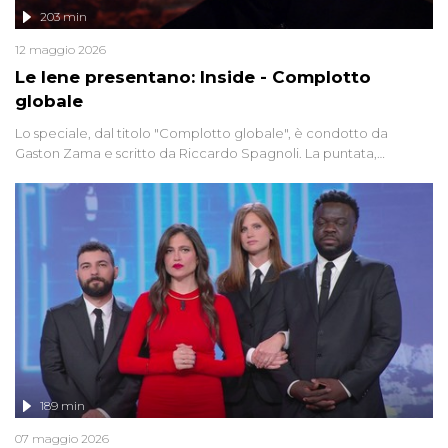
203 min
12 maggio 2026
Le Iene presentano: Inside - Complotto
globale
Lo speciale, dal titolo "Complotto globale", è condotto da
Gaston Zama e scritto da Riccardo Spagnoli. La puntata,
dedicata alle grandi teorie cospirazioniste del nostro tempo,
racconta l'universo delle narrazioni alternative, dei sospetti
globali e del complottismo che negli ultimi anni hanno invaso
social network, talk show, piazze digitali e immaginario collettivo.
189 min
07 maggio 2026