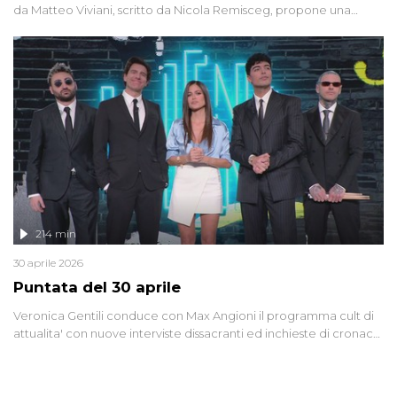
da Matteo Viviani, scritto da Nicola Remisceg, propone una
riflessione - con l'aiuto di economisti, esperti militari e giornalisti
di settore - su quanto la guerra sia diventata una realtà pervasiva.
Anche se l'Italia non è direttamente coinvolta in conflitti armati, il
contesto globale rende impossibile considerarla un fenomeno
lontano.
214 min
30 aprile 2026
Puntata del 30 aprile
Veronica Gentili conduce con Max Angioni il programma cult di
attualita' con nuove interviste dissacranti ed inchieste di cronaca
degli inviati.