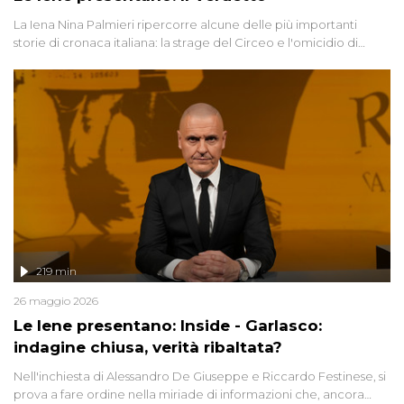
La Iena Nina Palmieri ripercorre alcune delle più importanti
storie di cronaca italiana: la strage del Circeo e l'omicidio di
Avetrana.
219 min
26 maggio 2026
Le Iene presentano: Inside - Garlasco:
indagine chiusa, verità ribaltata?
Nell'inchiesta di Alessandro De Giuseppe e Riccardo Festinese, si
prova a fare ordine nella miriade di informazioni che, ancora