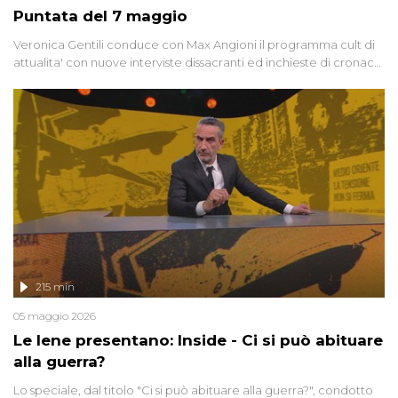
Puntata del 7 maggio
Veronica Gentili conduce con Max Angioni il programma cult di
attualita' con nuove interviste dissacranti ed inchieste di cronaca
degli inviati.
215 min
05 maggio 2026
Le Iene presentano: Inside - Ci si può abituare
alla guerra?
Lo speciale, dal titolo "Ci si può abituare alla guerra?", condotto