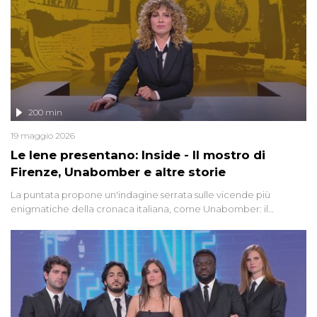
200 min
19 maggio 2026
Le Iene presentano: Inside - Il mostro di
Firenze, Unabomber e altre storie
La puntata propone un'indagine serrata sulle vicende più
enigmatiche della cronaca italiana, come Unabomber: il
dinamitardo seriale responsabile di decine di attentati tra gli anni
'90 e il 2000 che, inquietantemente, potrebbe essere ancora in
libertà. Lo speciale affronta inoltre le zone d'ombra sul Mostro di
Firenze, le cui responsabilità appaiono ancora oggi avvolte in un
groviglio di dubbi mai chiariti. Nel corso dello speciale anche
l'intervista inedita a Olindo Romano, realizzata ne...