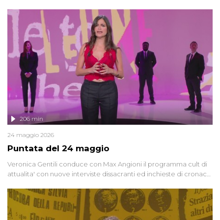
oggi, continuano a emergere attorno a una delle vicende
giudiziarie più discusse degli ultimi anni. Lo speciale ricostruisce la
vicenda mettendo in fila testimonianze, errori, dettagli
controversi e i protagonisti di un'indagine che sembra non avere
fine.
206 min
24 maggio 2026
Puntata del 24 maggio
Veronica Gentili conduce con Max Angioni il programma cult di
attualita' con nuove interviste dissacranti ed inchieste di cronaca
degli inviati.