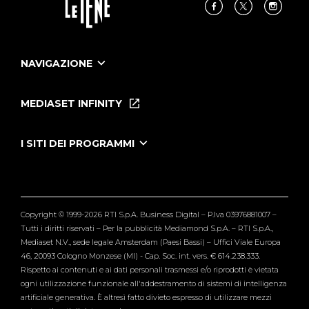
NAVIGAZIONE
Home
Puntate
MEDIASET INFINITY
Le Iene Presentano Inside
Puntate Ieneyeh
Tutti i servizi
I SITI DEI PROGRAMMI
Le Iene
Grande Fratello
Segnalazioni
L'Isola dei Famosi
Pubblico
Striscia la Notizia
Maria De Filippi
Copyright © 1999-2026 RTI S.p.A. Business Digital – P.Iva 03976881007 –
Verissimo
Tutti i diritti riservati – Per la pubblicità Mediamond S.p.A. – RTI S.p.A.,
Mediaset N.V., sede legale Amsterdam (Paesi Bassi) – Uffici Viale Europa
46, 20093 Cologno Monzese (MI) - Cap. Soc. int. vers. € 614.238.333.
Rispetto ai contenuti e ai dati personali trasmessi e/o riprodotti è vietata
ogni utilizzazione funzionale all'addestramento di sistemi di intelligenza
artificiale generativa. È altresì fatto divieto espresso di utilizzare mezzi