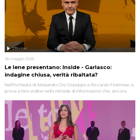
219 min
26 maggio 2026
Le Iene presentano: Inside - Garlasco:
indagine chiusa, verità ribaltata?
Nell'inchiesta di Alessandro De Giuseppe e Riccardo Festinese, si
prova a fare ordine nella miriade di informazioni che, ancora
oggi, continuano a emergere attorno a una delle vicende
giudiziarie più discusse degli ultimi anni. Lo speciale ricostruisce la
vicenda mettendo in fila testimonianze, errori, dettagli
controversi e i protagonisti di un'indagine che sembra non avere
fine.