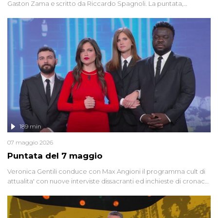
Gaston Zama e scritto da Riccardo Spagnoli. La puntata,
dedicata alle grandi teorie cospirazioniste del nostro tempo,
racconta l'universo delle narrazioni alternative, dei sospetti
globali e del complottismo che negli ultimi anni hanno invaso
social network, talk show, piazze digitali e immaginario collettivo.
189 min
07 maggio 2026
Puntata del 7 maggio
Veronica Gentili conduce con Max Angioni il programma cult di
attualita' con nuove interviste dissacranti ed inchieste di cronaca
degli inviati.