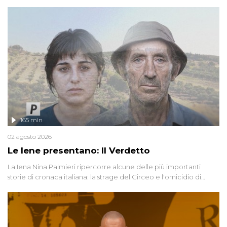
165 min
02 agosto 2026
Le Iene presentano: Il Verdetto
La Iena Nina Palmieri ripercorre alcune delle più importanti
storie di cronaca italiana: la strage del Circeo e l'omicidio di
Avetrana.