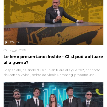
215 min
05 maggio 2026
Le Iene presentano: Inside - Ci si può abituare
alla guerra?
Lo speciale, dal titolo "Ci si può abituare alla guerra?", condotto
da Matteo Viviani, scritto da Nicola Remisceg, propone una
riflessione - con l'aiuto di economisti, esperti militari e giornalisti
di settore - su quanto la guerra sia diventata una realtà pervasiva.
Anche se l'Italia non è direttamente coinvolta in conflitti armati, il
contesto globale rende impossibile considerarla un fenomeno
lontano.