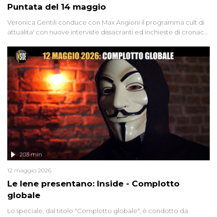
Puntata del 14 maggio
Veronica Gentili conduce con Max Angioni il programma cult di
attualita' con nuove interviste dissacranti ed inchieste di cronaca
degli inviati.
203 min
12 maggio 2026
Le Iene presentano: Inside - Complotto
globale
Lo speciale, dal titolo "Complotto globale", è condotto da