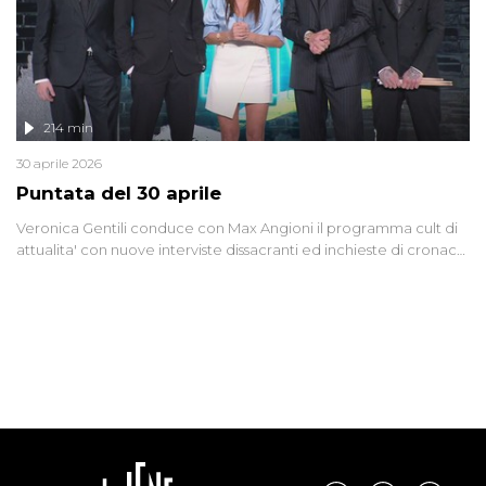
214 min
30 aprile 2026
Puntata del 30 aprile
Veronica Gentili conduce con Max Angioni il programma cult di
attualita' con nuove interviste dissacranti ed inchieste di cronaca
degli inviati.