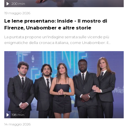
200 min
19 maggio 2026
Le Iene presentano: Inside - Il mostro di
Firenze, Unabomber e altre storie
La puntata propone un'indagine serrata sulle vicende più
enigmatiche della cronaca italiana, come Unabomber: il
dinamitardo seriale responsabile di decine di attentati tra gli anni
'90 e il 2000 che, inquietantemente, potrebbe essere ancora in
libertà. Lo speciale affronta inoltre le zone d'ombra sul Mostro di
Firenze, le cui responsabilità appaiono ancora oggi avvolte in un
groviglio di dubbi mai chiariti. Nel corso dello speciale anche
l'intervista inedita a Olindo Romano, realizzata ne...
198 min
14 maggio 2026