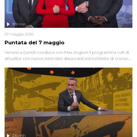
189 min
07 maggio 2026
Puntata del 7 maggio
Veronica Gentili conduce con Max Angioni il programma cult di
attualita' con nuove interviste dissacranti ed inchieste di cronaca
degli inviati.
215 min