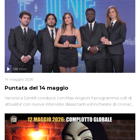
'90 e il 2000 che, inquietantemente, potrebbe essere ancora in
libertà. Lo speciale affronta inoltre le zone d'ombra sul Mostro di
Firenze, le cui responsabilità appaiono ancora oggi avvolte in un
groviglio di dubbi mai chiariti. Nel corso dello speciale anche
l'intervista inedita a Olindo Romano, realizzata ne...
198 min
14 maggio 2026
Puntata del 14 maggio
Veronica Gentili conduce con Max Angioni il programma cult di
attualita' con nuove interviste dissacranti ed inchieste di cronaca
degli inviati.