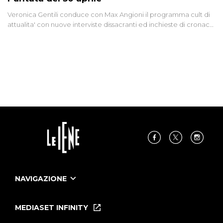
Veronica Gentili conduce con Max Angioni il programma cult di
attualita' con nuove interviste dissacranti ed inchieste di cronaca
degli inviati.
NAVIGAZIONE
Home
Puntate
MEDIASET INFINITY
Le Iene Presentano Inside