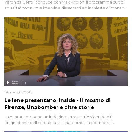
Veronica Gentili conduce con Max Angioni il programma cult di
attualita' con nuove interviste dissacranti ed inchieste di cronaca
degli inviati.
200 min
19 maggio 2026
Le Iene presentano: Inside - Il mostro di
Firenze, Unabomber e altre storie
La puntata propone un'indagine serrata sulle vicende più
enigmatiche della cronaca italiana, come Unabomber: il
dinamitardo seriale responsabile di decine di attentati tra gli anni