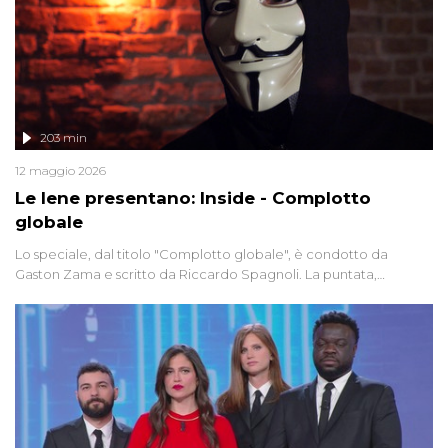
203 min
12 maggio 2026
Le Iene presentano: Inside - Complotto
globale
Lo speciale, dal titolo "Complotto globale", è condotto da
Gaston Zama e scritto da Riccardo Spagnoli. La puntata,
dedicata alle grandi teorie cospirazioniste del nostro tempo,
racconta l'universo delle narrazioni alternative, dei sospetti
globali e del complottismo che negli ultimi anni hanno invaso
social network, talk show, piazze digitali e immaginario collettivo.