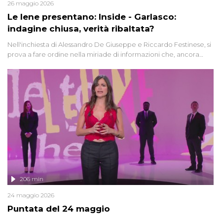
26 maggio 2026
Le Iene presentano: Inside - Garlasco:
indagine chiusa, verità ribaltata?
Nell'inchiesta di Alessandro De Giuseppe e Riccardo Festinese, si
prova a fare ordine nella miriade di informazioni che, ancora
oggi, continuano a emergere attorno a una delle vicende
giudiziarie più discusse degli ultimi anni. Lo speciale ricostruisce la
vicenda mettendo in fila testimonianze, errori, dettagli
controversi e i protagonisti di un'indagine che sembra non avere
fine.
206 min
24 maggio 2026
Puntata del 24 maggio