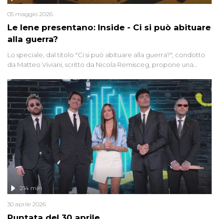
05 maggio 2026
Le Iene presentano: Inside - Ci si può abituare
alla guerra?
Lo speciale, dal titolo "Ci si può abituare alla guerra?", condotto
da Matteo Viviani, scritto da Nicola Remisceg, propone una
riflessione - con l'aiuto di economisti, esperti militari e giornalisti
di settore - su quanto la guerra sia diventata una realtà pervasiva.
Anche se l'Italia non è direttamente coinvolta in conflitti armati, il
contesto globale rende impossibile considerarla un fenomeno
lontano.
214 min
30 aprile 2026
Puntata del 30 aprile