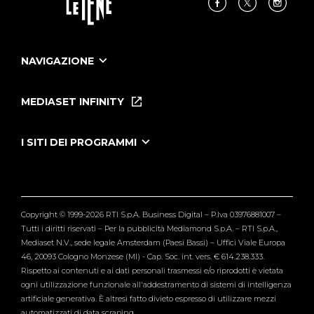
NAVIGAZIONE
Home
Puntate
MEDIASET INFINITY
Le Iene Presentano Inside
Puntate Ieneyeh
Tutti i servizi
I SITI DEI PROGRAMMI
Le Iene
Grande Fratello
Segnalazioni
L'Isola dei Famosi
Pubblico
Striscia la Notizia
Maria De Filippi
Copyright © 1999-2026 RTI S.p.A. Business Digital – P.Iva 03976881007 –
Verissimo
Tutti i diritti riservati – Per la pubblicità Mediamond S.p.A. – RTI S.p.A.,
Mediaset N.V., sede legale Amsterdam (Paesi Bassi) – Uffici Viale Europa
46, 20093 Cologno Monzese (MI) - Cap. Soc. int. vers. € 614.238.333.
Rispetto ai contenuti e ai dati personali trasmessi e/o riprodotti è vietata
ogni utilizzazione funzionale all'addestramento di sistemi di intelligenza
artificiale generativa. È altresì fatto divieto espresso di utilizzare mezzi
automatizzati di data scraping.