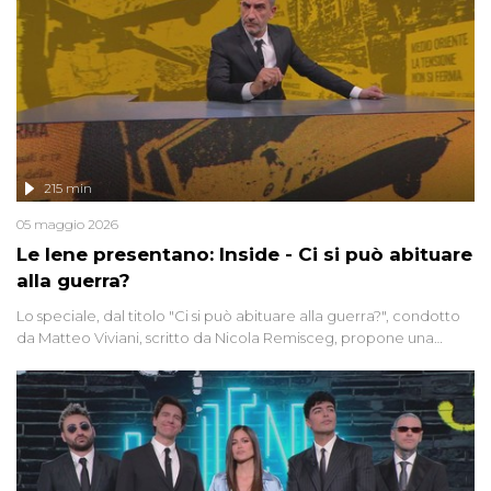
215 min
05 maggio 2026
Le Iene presentano: Inside - Ci si può abituare
alla guerra?
Lo speciale, dal titolo "Ci si può abituare alla guerra?", condotto
da Matteo Viviani, scritto da Nicola Remisceg, propone una
riflessione - con l'aiuto di economisti, esperti militari e giornalisti
di settore - su quanto la guerra sia diventata una realtà pervasiva.
Anche se l'Italia non è direttamente coinvolta in conflitti armati, il
contesto globale rende impossibile considerarla un fenomeno
lontano.