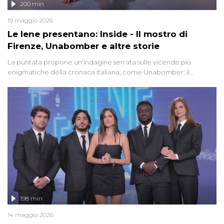
200 min
19 maggio 2026
Le Iene presentano: Inside - Il mostro di
Firenze, Unabomber e altre storie
La puntata propone un'indagine serrata sulle vicende più
enigmatiche della cronaca italiana, come Unabomber: il
dinamitardo seriale responsabile di decine di attentati tra gli anni
'90 e il 2000 che, inquietantemente, potrebbe essere ancora in
libertà. Lo speciale affronta inoltre le zone d'ombra sul Mostro di
Firenze, le cui responsabilità appaiono ancora oggi avvolte in un
groviglio di dubbi mai chiariti. Nel corso dello speciale anche
l'intervista inedita a Olindo Romano, realizzata ne...
198 min
14 maggio 2026