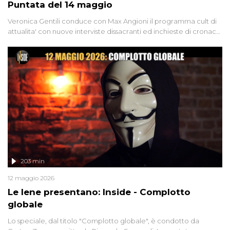
Puntata del 14 maggio
Veronica Gentili conduce con Max Angioni il programma cult di
attualita' con nuove interviste dissacranti ed inchieste di cronaca
degli inviati.
203 min
12 maggio 2026
Le Iene presentano: Inside - Complotto
globale
Lo speciale, dal titolo "Complotto globale", è condotto da