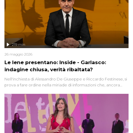
219 min
26 maggio 2026
Le Iene presentano: Inside - Garlasco:
indagine chiusa, verità ribaltata?
Nell'inchiesta di Alessandro De Giuseppe e Riccardo Festinese, si
prova a fare ordine nella miriade di informazioni che, ancora
oggi, continuano a emergere attorno a una delle vicende
giudiziarie più discusse degli ultimi anni. Lo speciale ricostruisce la
vicenda mettendo in fila testimonianze, errori, dettagli
controversi e i protagonisti di un'indagine che sembra non avere
fine.