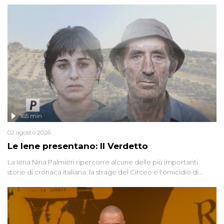
165 min
02 agosto 2026
Le Iene presentano: Il Verdetto
La Iena Nina Palmieri ripercorre alcune delle più importanti
storie di cronaca italiana: la strage del Circeo e l'omicidio di
Avetrana.