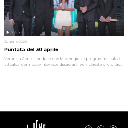
214 min
30 aprile 2026
Puntata del 30 aprile
Veronica Gentili conduce con Max Angioni il programma cult di
attualita' con nuove interviste dissacranti ed inchieste di cronaca
degli inviati.