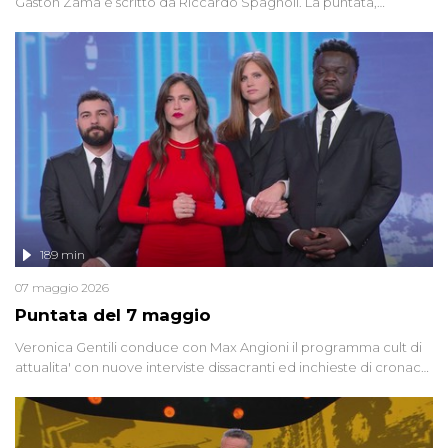
Gaston Zama e scritto da Riccardo Spagnoli. La puntata,
dedicata alle grandi teorie cospirazioniste del nostro tempo,
racconta l'universo delle narrazioni alternative, dei sospetti
globali e del complottismo che negli ultimi anni hanno invaso
social network, talk show, piazze digitali e immaginario collettivo.
189 min
07 maggio 2026
Puntata del 7 maggio
Veronica Gentili conduce con Max Angioni il programma cult di
attualita' con nuove interviste dissacranti ed inchieste di cronaca
degli inviati.