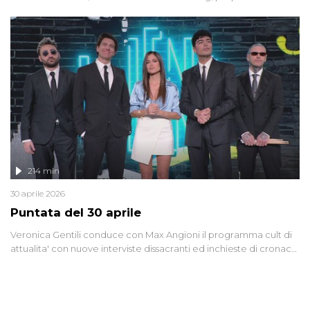
riflessione - con l'aiuto di economisti, esperti militari e giornalisti
di settore - su quanto la guerra sia diventata una realtà pervasiva.
Anche se l'Italia non è direttamente coinvolta in conflitti armati, il
contesto globale rende impossibile considerarla un fenomeno
lontano.
214 min
30 aprile 2026
Puntata del 30 aprile
Veronica Gentili conduce con Max Angioni il programma cult di
attualita' con nuove interviste dissacranti ed inchieste di cronaca
degli inviati.