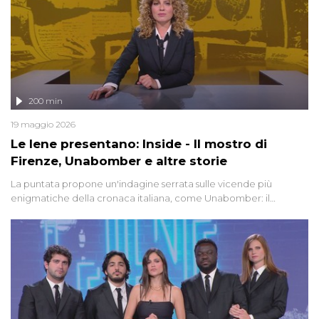
200 min
19 maggio 2026
Le Iene presentano: Inside - Il mostro di
Firenze, Unabomber e altre storie
La puntata propone un'indagine serrata sulle vicende più
enigmatiche della cronaca italiana, come Unabomber: il
dinamitardo seriale responsabile di decine di attentati tra gli anni
'90 e il 2000 che, inquietantemente, potrebbe essere ancora in
libertà. Lo speciale affronta inoltre le zone d'ombra sul Mostro di
Firenze, le cui responsabilità appaiono ancora oggi avvolte in un
groviglio di dubbi mai chiariti. Nel corso dello speciale anche
l'intervista inedita a Olindo Romano, realizzata ne...