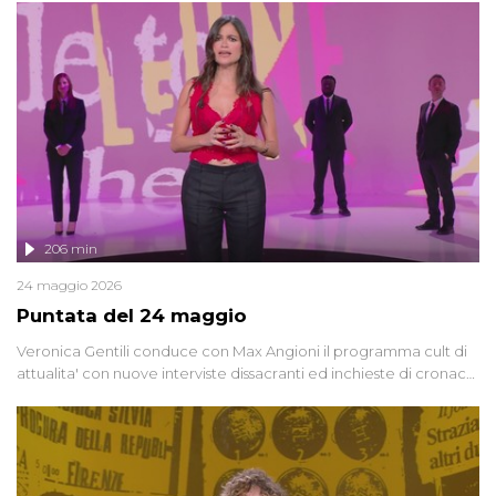
giudiziarie più discusse degli ultimi anni. Lo speciale ricostruisce la
vicenda mettendo in fila testimonianze, errori, dettagli
controversi e i protagonisti di un'indagine che sembra non avere
fine.
206 min
24 maggio 2026
Puntata del 24 maggio
Veronica Gentili conduce con Max Angioni il programma cult di
attualita' con nuove interviste dissacranti ed inchieste di cronaca
degli inviati.