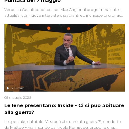
Puntata del 7 maggio
Veronica Gentili conduce con Max Angioni il programma cult di
attualita' con nuove interviste dissacranti ed inchieste di cronaca
degli inviati.
215 min
05 maggio 2026
Le Iene presentano: Inside - Ci si può abituare
alla guerra?
Lo speciale, dal titolo "Ci si può abituare alla guerra?", condotto
da Matteo Viviani, scritto da Nicola Remisceg, propone una