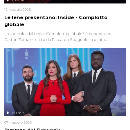
12 maggio 2026
Le Iene presentano: Inside - Complotto
globale
Lo speciale, dal titolo "Complotto globale", è condotto da
Gaston Zama e scritto da Riccardo Spagnoli. La puntata,
dedicata alle grandi teorie cospirazioniste del nostro tempo,
racconta l'universo delle narrazioni alternative, dei sospetti
globali e del complottismo che negli ultimi anni hanno invaso
social network, talk show, piazze digitali e immaginario collettivo.
189 min
07 maggio 2026