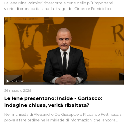
La Iena Nina Palmieri ripercorre alcune delle più importanti
storie di cronaca italiana: la strage del Circeo e l'omicidio di
Avetrana.
219 min
26 maggio 2026
Le Iene presentano: Inside - Garlasco:
indagine chiusa, verità ribaltata?
Nell'inchiesta di Alessandro De Giuseppe e Riccardo Festinese, si
prova a fare ordine nella miriade di informazioni che, ancora
oggi, continuano a emergere attorno a una delle vicende