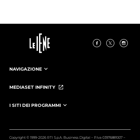
NAVIGAZIONE
Home
Puntate
MEDIASET INFINITY
Le Iene Presentano Inside
Puntate Ieneyeh
Tutti i servizi
I SITI DEI PROGRAMMI
Le Iene
Grande Fratello
Segnalazioni
L'Isola dei Famosi
Pubblico
Striscia la Notizia
Maria De Filippi
Copyright © 1999-2026 RTI S.p.A. Business Digital – P.Iva 03976881007 –