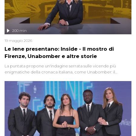
200 min
19 maggio 2026
Le Iene presentano: Inside - Il mostro di
Firenze, Unabomber e altre storie
La puntata propone un'indagine serrata sulle vicende più
enigmatiche della cronaca italiana, come Unabomber: il
dinamitardo seriale responsabile di decine di attentati tra gli anni
'90 e il 2000 che, inquietantemente, potrebbe essere ancora in
libertà. Lo speciale affronta inoltre le zone d'ombra sul Mostro di
Firenze, le cui responsabilità appaiono ancora oggi avvolte in un
groviglio di dubbi mai chiariti. Nel corso dello speciale anche
l'intervista inedita a Olindo Romano, realizzata ne...