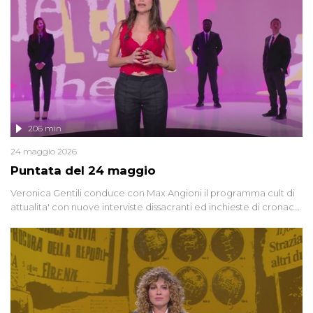
controversi e i protagonisti di un'indagine che sembra non avere
fine.
206 min
24 maggio 2026
Puntata del 24 maggio
Veronica Gentili conduce con Max Angioni il programma cult di
attualita' con nuove interviste dissacranti ed inchieste di cronaca
degli inviati.