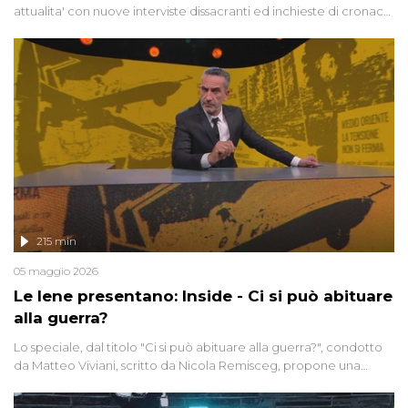
attualita' con nuove interviste dissacranti ed inchieste di cronaca
degli inviati.
215 min
05 maggio 2026
Le Iene presentano: Inside - Ci si può abituare
alla guerra?
Lo speciale, dal titolo "Ci si può abituare alla guerra?", condotto
da Matteo Viviani, scritto da Nicola Remisceg, propone una
riflessione - con l'aiuto di economisti, esperti militari e giornalisti
di settore - su quanto la guerra sia diventata una realtà pervasiva.