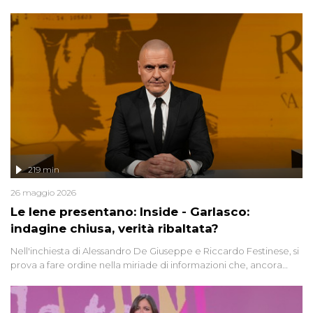
Avetrana.
219 min
26 maggio 2026
Le Iene presentano: Inside - Garlasco:
indagine chiusa, verità ribaltata?
Nell'inchiesta di Alessandro De Giuseppe e Riccardo Festinese, si
prova a fare ordine nella miriade di informazioni che, ancora
oggi, continuano a emergere attorno a una delle vicende
giudiziarie più discusse degli ultimi anni. Lo speciale ricostruisce la
vicenda mettendo in fila testimonianze, errori, dettagli