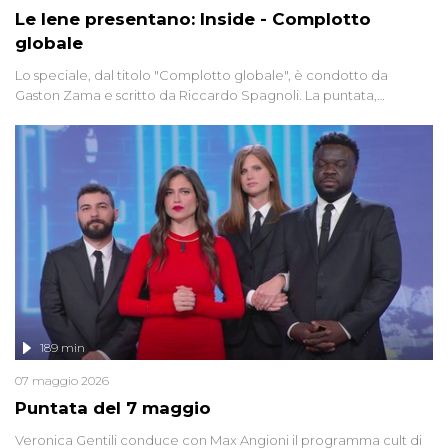
Le Iene presentano: Inside - Complotto
globale
Lo speciale, dal titolo "Complotto globale", è condotto da
Gaston Zama e scritto da Riccardo Spagnoli. La puntata,
dedicata alle grandi teorie cospirazioniste del nostro tempo,
racconta l'universo delle narrazioni alternative, dei sospetti
globali e del complottismo che negli ultimi anni hanno invaso
social network, talk show, piazze digitali e immaginario collettivo.
189 min
07 maggio 2026
Puntata del 7 maggio
Veronica Gentili conduce con Max Angioni il programma cult di