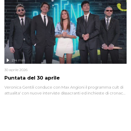
Anche se l'Italia non è direttamente coinvolta in conflitti armati, il
contesto globale rende impossibile considerarla un fenomeno
lontano.
214 min
30 aprile 2026
Puntata del 30 aprile
Veronica Gentili conduce con Max Angioni il programma cult di
attualita' con nuove interviste dissacranti ed inchieste di cronaca
degli inviati.