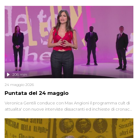
oggi, continuano a emergere attorno a una delle vicende
giudiziarie più discusse degli ultimi anni. Lo speciale ricostruisce la
vicenda mettendo in fila testimonianze, errori, dettagli
controversi e i protagonisti di un'indagine che sembra non avere
fine.
206 min
24 maggio 2026
Puntata del 24 maggio
Veronica Gentili conduce con Max Angioni il programma cult di
attualita' con nuove interviste dissacranti ed inchieste di cronaca
degli inviati.