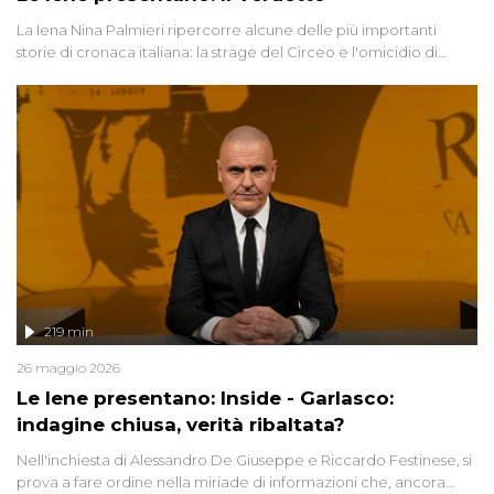
La Iena Nina Palmieri ripercorre alcune delle più importanti
storie di cronaca italiana: la strage del Circeo e l'omicidio di
Avetrana.
219 min
26 maggio 2026
Le Iene presentano: Inside - Garlasco:
indagine chiusa, verità ribaltata?
Nell'inchiesta di Alessandro De Giuseppe e Riccardo Festinese, si
prova a fare ordine nella miriade di informazioni che, ancora