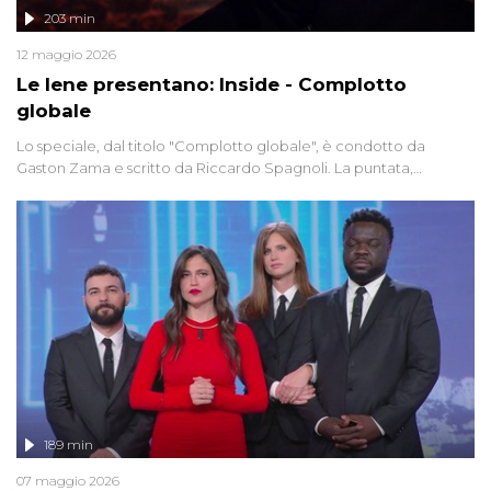
203 min
12 maggio 2026
Le Iene presentano: Inside - Complotto
globale
Lo speciale, dal titolo "Complotto globale", è condotto da
Gaston Zama e scritto da Riccardo Spagnoli. La puntata,
dedicata alle grandi teorie cospirazioniste del nostro tempo,
racconta l'universo delle narrazioni alternative, dei sospetti
globali e del complottismo che negli ultimi anni hanno invaso
social network, talk show, piazze digitali e immaginario collettivo.
189 min
07 maggio 2026