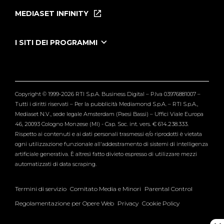
Puntate
MEDIASET INFINITY
Le Iene Presentano Inside
Puntate Ieneyeh
Tutti i servizi
I SITI DEI PROGRAMMI
Le Iene
Grande Fratello
Segnalazioni
L'Isola dei Famosi
Pubblico
Striscia la Notizia
Maria De Filippi
Copyright © 1999-2026 RTI S.p.A. Business Digital – P.Iva 03976881007 –
Verissimo
Tutti i diritti riservati – Per la pubblicità Mediamond S.p.A. – RTI S.p.A.,
Mediaset N.V., sede legale Amsterdam (Paesi Bassi) – Uffici Viale Europa
46, 20093 Cologno Monzese (MI) - Cap. Soc. int. vers. € 614.238.333.
Rispetto ai contenuti e ai dati personali trasmessi e/o riprodotti è vietata
ogni utilizzazione funzionale all'addestramento di sistemi di intelligenza
artificiale generativa. È altresì fatto divieto espresso di utilizzare mezzi
automatizzati di data scraping.
Termini di servizio
Comitato Media e Minori
Parental Control
Regolamentazione per Opere Web
Privacy
Cookie Policy