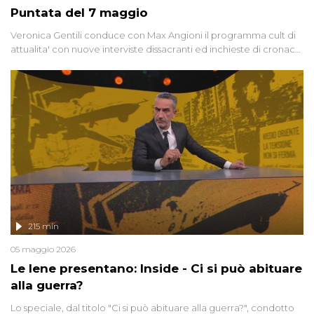
Puntata del 7 maggio
Veronica Gentili conduce con Max Angioni il programma cult di
attualita' con nuove interviste dissacranti ed inchieste di cronaca
degli inviati.
215 min
05 maggio 2026
Le Iene presentano: Inside - Ci si può abituare
alla guerra?
Lo speciale, dal titolo "Ci si può abituare alla guerra?", condotto