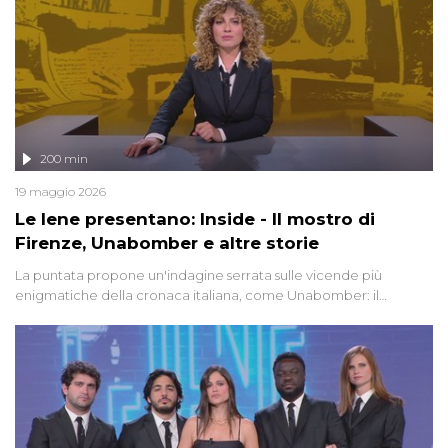
200 min
19 maggio 2026
Le Iene presentano: Inside - Il mostro di
Firenze, Unabomber e altre storie
La puntata propone un'indagine serrata sulle vicende più
enigmatiche della cronaca italiana, come Unabomber: il
dinamitardo seriale responsabile di decine di attentati tra gli anni
'90 e il 2000 che, inquietantemente, potrebbe essere ancora in
libertà. Lo speciale affronta inoltre le zone d'ombra sul Mostro di
Firenze, le cui responsabilità appaiono ancora oggi avvolte in un
groviglio di dubbi mai chiariti. Nel corso dello speciale anche
l'intervista inedita a Olindo Romano, realizzata ne...