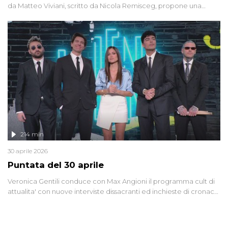
da Matteo Viviani, scritto da Nicola Remisceg, propone una
riflessione - con l'aiuto di economisti, esperti militari e giornalisti
di settore - su quanto la guerra sia diventata una realtà pervasiva.
Anche se l'Italia non è direttamente coinvolta in conflitti armati, il
contesto globale rende impossibile considerarla un fenomeno
lontano.
214 min
30 aprile 2026
Puntata del 30 aprile
Veronica Gentili conduce con Max Angioni il programma cult di
attualita' con nuove interviste dissacranti ed inchieste di cronaca
degli inviati.