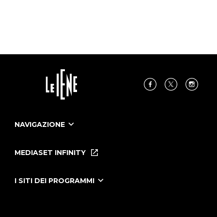
NAVIGAZIONE
Home
Puntate
MEDIASET INFINITY
Le Iene Presentano Inside
Puntate Ieneyeh
Tutti i servizi
I SITI DEI PROGRAMMI
Le Iene
Grande Fratello
Segnalazioni
L'Isola dei Famosi
Pubblico
Striscia la Notizia