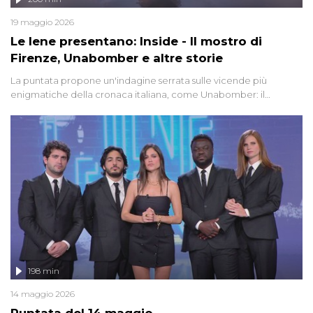
19 maggio 2026
Le Iene presentano: Inside - Il mostro di
Firenze, Unabomber e altre storie
La puntata propone un'indagine serrata sulle vicende più
enigmatiche della cronaca italiana, come Unabomber: il
dinamitardo seriale responsabile di decine di attentati tra gli anni
'90 e il 2000 che, inquietantemente, potrebbe essere ancora in
libertà. Lo speciale affronta inoltre le zone d'ombra sul Mostro di
Firenze, le cui responsabilità appaiono ancora oggi avvolte in un
groviglio di dubbi mai chiariti. Nel corso dello speciale anche
l'intervista inedita a Olindo Romano, realizzata ne...
198 min
14 maggio 2026
Puntata del 14 maggio