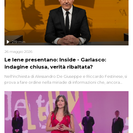
219 min
26 maggio 2026
Le Iene presentano: Inside - Garlasco:
indagine chiusa, verità ribaltata?
Nell'inchiesta di Alessandro De Giuseppe e Riccardo Festinese, si
prova a fare ordine nella miriade di informazioni che, ancora
oggi, continuano a emergere attorno a una delle vicende
giudiziarie più discusse degli ultimi anni. Lo speciale ricostruisce la
vicenda mettendo in fila testimonianze, errori, dettagli
controversi e i protagonisti di un'indagine che sembra non avere
fine.