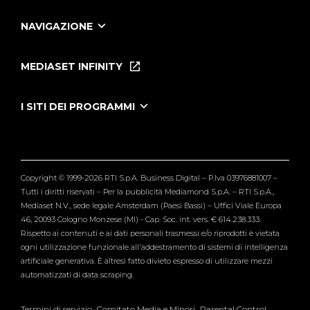
NAVIGAZIONE
Home
Puntate
MEDIASET INFINITY
Le Iene Presentano Inside
Puntate Ieneyeh
Tutti i servizi
I SITI DEI PROGRAMMI
Le Iene
Grande Fratello
Segnalazioni
L'Isola dei Famosi
Pubblico
Striscia la Notizia
Maria De Filippi
Copyright © 1999-2026 RTI S.p.A. Business Digital – P.Iva 03976881007 –
Verissimo
Tutti i diritti riservati – Per la pubblicità Mediamond S.p.A. – RTI S.p.A.,
Mediaset N.V., sede legale Amsterdam (Paesi Bassi) – Uffici Viale Europa
46, 20093 Cologno Monzese (MI) - Cap. Soc. int. vers. € 614.238.333.
Rispetto ai contenuti e ai dati personali trasmessi e/o riprodotti è vietata
ogni utilizzazione funzionale all'addestramento di sistemi di intelligenza
artificiale generativa. È altresì fatto divieto espresso di utilizzare mezzi
automatizzati di data scraping.
Termini di servizio
Comitato Media e Minori
Parental Control