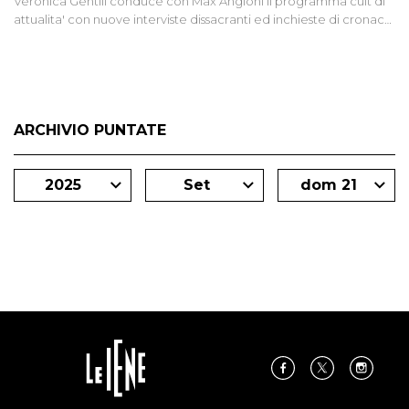
Veronica Gentili conduce con Max Angioni il programma cult di
attualita' con nuove interviste dissacranti ed inchieste di cronaca
degli inviati.
ARCHIVIO PUNTATE
2025
Set
dom 21