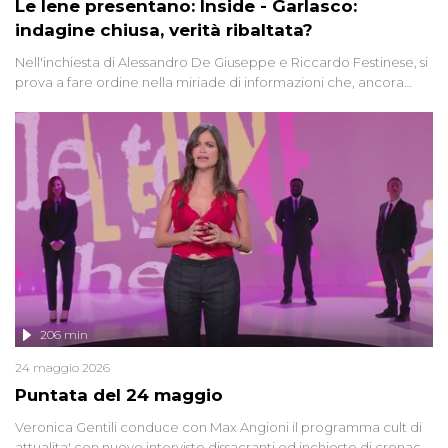
Le Iene presentano: Inside - Garlasco:
indagine chiusa, verità ribaltata?
Nell'inchiesta di Alessandro De Giuseppe e Riccardo Festinese, si
prova a fare ordine nella miriade di informazioni che, ancora
oggi, continuano a emergere attorno a una delle vicende
giudiziarie più discusse degli ultimi anni. Lo speciale ricostruisce la
vicenda mettendo in fila testimonianze, errori, dettagli
controversi e i protagonisti di un'indagine che sembra non avere
fine.
206 min
24 maggio 2026
Puntata del 24 maggio
Veronica Gentili conduce con Max Angioni il programma cult di
attualita' con nuove interviste dissacranti ed inchieste di cronaca