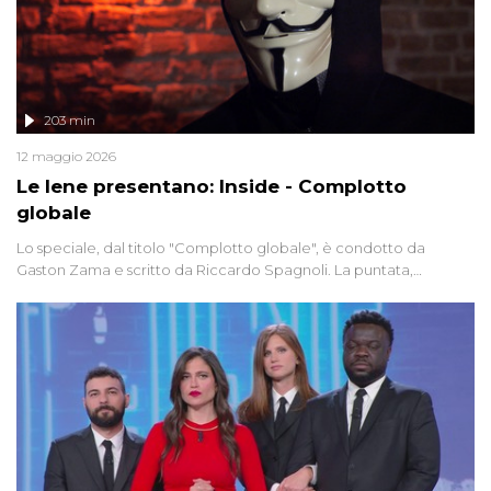
203 min
12 maggio 2026
Le Iene presentano: Inside - Complotto
globale
Lo speciale, dal titolo "Complotto globale", è condotto da
Gaston Zama e scritto da Riccardo Spagnoli. La puntata,
dedicata alle grandi teorie cospirazioniste del nostro tempo,
racconta l'universo delle narrazioni alternative, dei sospetti
globali e del complottismo che negli ultimi anni hanno invaso
social network, talk show, piazze digitali e immaginario collettivo.