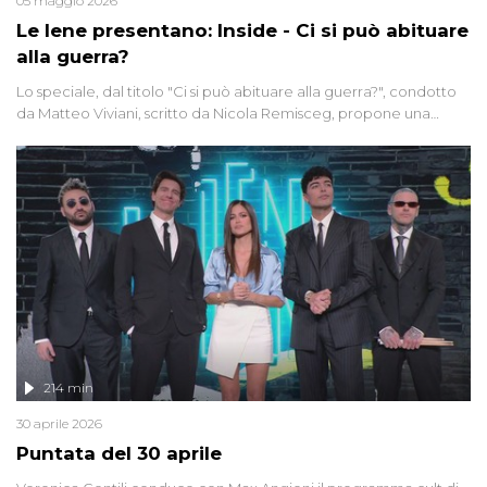
05 maggio 2026
Le Iene presentano: Inside - Ci si può abituare
alla guerra?
Lo speciale, dal titolo "Ci si può abituare alla guerra?", condotto
da Matteo Viviani, scritto da Nicola Remisceg, propone una
riflessione - con l'aiuto di economisti, esperti militari e giornalisti
di settore - su quanto la guerra sia diventata una realtà pervasiva.
Anche se l'Italia non è direttamente coinvolta in conflitti armati, il
contesto globale rende impossibile considerarla un fenomeno
lontano.
214 min
30 aprile 2026
Puntata del 30 aprile