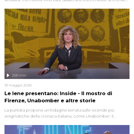
degli inviati.
200 min
19 maggio 2026
Le Iene presentano: Inside - Il mostro di
Firenze, Unabomber e altre storie
La puntata propone un'indagine serrata sulle vicende più
enigmatiche della cronaca italiana, come Unabomber: il
dinamitardo seriale responsabile di decine di attentati tra gli anni
'90 e il 2000 che, inquietantemente, potrebbe essere ancora in
libertà. Lo speciale affronta inoltre le zone d'ombra sul Mostro di