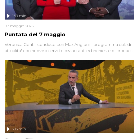
189 min
07 maggio 2026
Puntata del 7 maggio
Veronica Gentili conduce con Max Angioni il programma cult di
attualita' con nuove interviste dissacranti ed inchieste di cronaca
degli inviati.
215 min