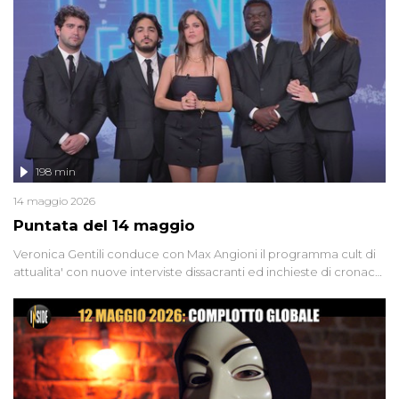
Firenze, le cui responsabilità appaiono ancora oggi avvolte in un
groviglio di dubbi mai chiariti. Nel corso dello speciale anche
l'intervista inedita a Olindo Romano, realizzata ne...
198 min
14 maggio 2026
Puntata del 14 maggio
Veronica Gentili conduce con Max Angioni il programma cult di
attualita' con nuove interviste dissacranti ed inchieste di cronaca
degli inviati.