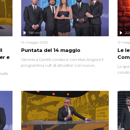
mettendo in fila testimonianze, errori, dettagli
controversi e i protagonisti di un'indagine che
sembra non avere fine.
198 min
20
14 maggio 2026
12 mag
l
Puntata del 14 maggio
Le I
er e
Comp
Veronica Gentili conduce con Max Angioni il
programma cult di attualita' con nuove
Lo spe
interviste dissacranti ed inchieste di cronaca
condot
sulle
degli inviati.
Riccar
grandi
do
tempo,
i tra
alterna
nte,
complo
eciale
invaso 
ro di
e imma
ancora