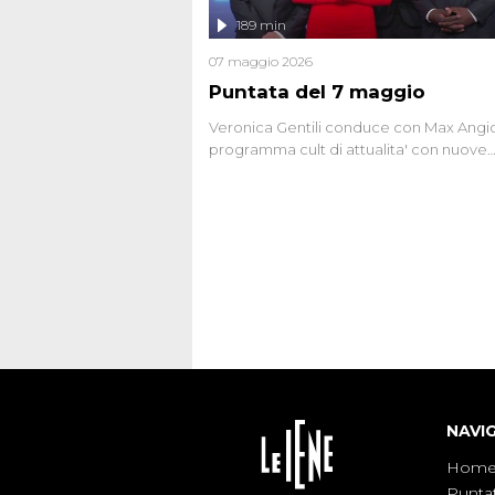
l'intervista inedita a Olindo Romano, rea
189 min
ne...
07 maggio 2026
Puntata del 7 maggio
Veronica Gentili conduce con Max Angion
programma cult di attualita' con nuove
interviste dissacranti ed inchieste di cro
degli inviati.
NAVI
Hom
Punta