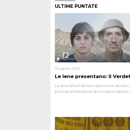
ULTIME PUNTATE
165 min
02 agosto 2026
Le Iene presentano: Il Verde
La Iena Nina Palmieri ripercorre alcune 
più importanti storie di cronaca italiana: 
strage del Circeo e l'omicidio di Avetran