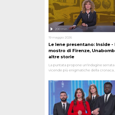
200 min
19 maggio 2026
Le Iene presentano: Inside - I
mostro di Firenze, Unabomb
altre storie
La puntata propone un'indagine serrata 
vicende più enigmatiche della cronaca
italiana, come Unabomber: il dinamitar
seriale responsabile di decine di attentat
gli anni '90 e il 2000 che, inquietanteme
potrebbe essere ancora in libertà. Lo sp
affronta inoltre le zone d'ombra sul Most
Firenze, le cui responsabilità appaiono 
oggi avvolte in un groviglio di dubbi mai
chiariti. Nel corso dello speciale anche