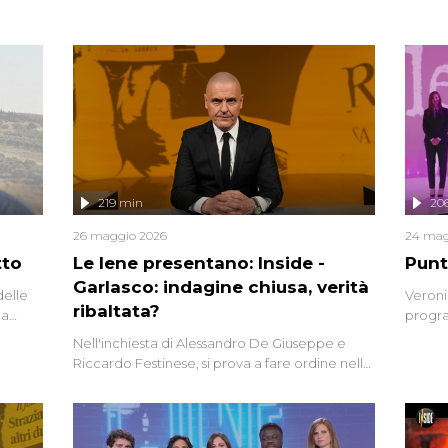
219 min
20
26 maggio 2026
24 mag
tto
Le Iene presentano: Inside -
Punt
Garlasco: indagine chiusa, verità
delle
Veroni
ribaltata?
la
progra
a.
intervi
Nell'inchiesta di Alessandro De Giuseppe e
degli i
Riccardo Festinese, si prova a fare ordine nella
miriade di informazioni che, ancora oggi,
continuano a emergere attorno a una delle
vicende giudiziarie più discusse degli ultimi
anni. Lo speciale ricostruisce la vicenda