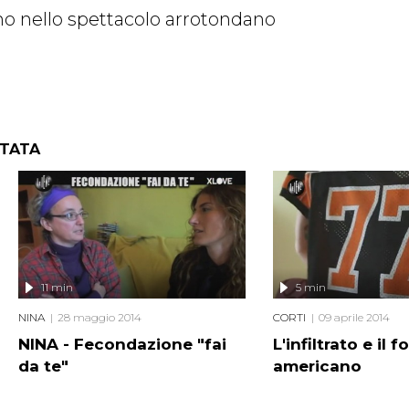
no nello spettacolo arrotondano
NTATA
11 min
5 min
NINA
28 maggio 2014
CORTI
09 aprile 2014
NINA - Fecondazione "fai
L'infiltrato e il f
da te"
americano