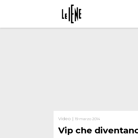
Video |
19 marzo 2014
Vip che diventan