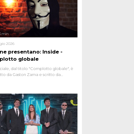
3 min
gio 2026
ene presentano: Inside -
lotto globale
ciale, dal titolo "Complotto globale", è
to da Gaston Zama e scritto da
do Spagnoli. La puntata, dedicata alle
 teorie cospirazioniste del nostro
 racconta l'universo delle narrazioni
tive, dei sospetti globali e del
ttismo che negli ultimi anni hanno
social network, talk show, piazze digitali
ginario collettivo.