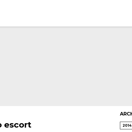
ARC
o escort
2014