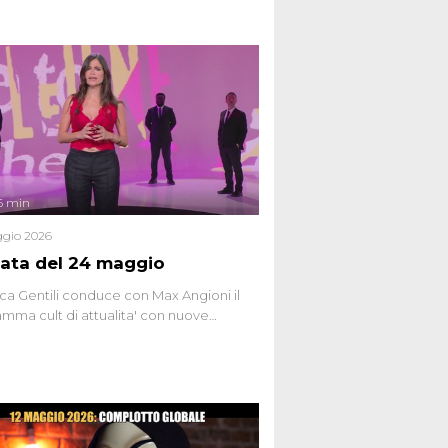
6 min
gio 2026
ata del 24 maggio
ca Gentili conduce con Max Angioni il
mma cult di attualita' con nuove
ste dissacranti ed inchieste di cronaca
nviati.