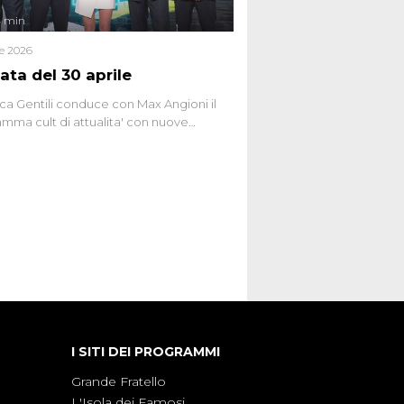
4 min
le 2026
ata del 30 aprile
ca Gentili conduce con Max Angioni il
mma cult di attualita' con nuove
ste dissacranti ed inchieste di cronaca
nviati.
I SITI DEI PROGRAMMI
Grande Fratello
L'Isola dei Famosi