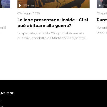
lizzata
215 min
21
05 maggio 2026
30 apri
Le Iene presentano: Inside - Ci si
Punt
può abituare alla guerra?
i il
Veroni
progra
Lo speciale, dal titolo "Ci si può abituare alla
naca
intervi
guerra?", condotto da Matteo Viviani, scritto
degli i
da Nicola Remisceg, propone una riflessione -
con l'aiuto di economisti, esperti militari e
giornalisti di settore - su quanto la guerra sia
diventata una realtà pervasiva. Anche se l'Italia
non è direttamente coinvolta in conflitti
armati, il contesto globale rende impossibile
considerarla un fenomeno lontano.
GAZIONE
e
te