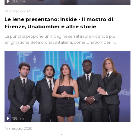
200 min
19 maggio 2026
Le Iene presentano: Inside - Il mostro di
Firenze, Unabomber e altre storie
La puntata propone un'indagine serrata sulle vicende più
enigmatiche della cronaca italiana, come Unabomber: il
dinamitardo seriale responsabile di decine di attentati tra gli anni
'90 e il 2000 che, inquietantemente, potrebbe essere ancora in
libertà. Lo speciale affronta inoltre le zone d'ombra sul Mostro di
Firenze, le cui responsabilità appaiono ancora oggi avvolte in un
groviglio di dubbi mai chiariti. Nel corso dello speciale anche
l'intervista inedita a Olindo Romano, realizzata ne...
198 min
14 maggio 2026