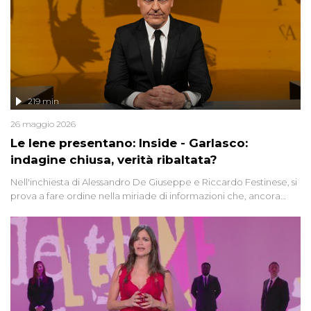
219 min
26 maggio 2026
Le Iene presentano: Inside - Garlasco:
indagine chiusa, verità ribaltata?
Nell'inchiesta di Alessandro De Giuseppe e Riccardo Festinese, si
prova a fare ordine nella miriade di informazioni che, ancora
oggi, continuano a emergere attorno a una delle vicende
giudiziarie più discusse degli ultimi anni. Lo speciale ricostruisce la
vicenda mettendo in fila testimonianze, errori, dettagli
controversi e i protagonisti di un'indagine che sembra non avere
fine.