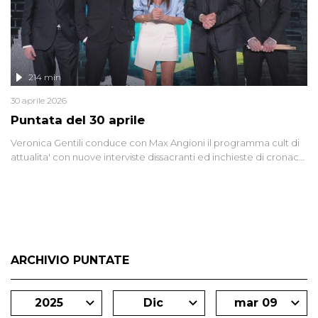
214 min
30 aprile 2026
Puntata del 30 aprile
Veronica Gentili conduce con Max Angioni il programma cult di
attualita' con nuove interviste dissacranti ed inchieste di cronaca
degli inviati.
ARCHIVIO PUNTATE
2025
Dic
mar 09