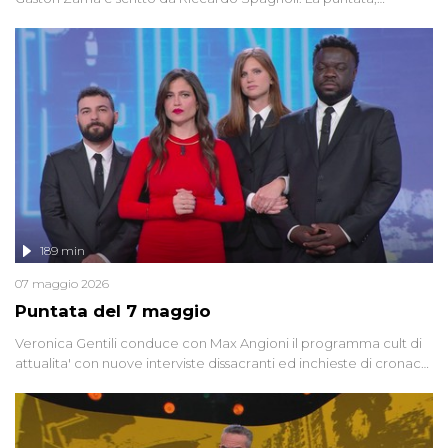
dedicata alle grandi teorie cospirazioniste del nostro tempo,
racconta l'universo delle narrazioni alternative, dei sospetti
globali e del complottismo che negli ultimi anni hanno invaso
social network, talk show, piazze digitali e immaginario collettivo.
189 min
07 maggio 2026
Puntata del 7 maggio
Veronica Gentili conduce con Max Angioni il programma cult di
attualita' con nuove interviste dissacranti ed inchieste di cronaca
degli inviati.