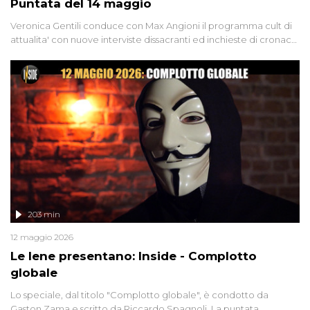
Puntata del 14 maggio
Veronica Gentili conduce con Max Angioni il programma cult di
attualita' con nuove interviste dissacranti ed inchieste di cronaca
degli inviati.
203 min
12 maggio 2026
Le Iene presentano: Inside - Complotto
globale
Lo speciale, dal titolo "Complotto globale", è condotto da
Gaston Zama e scritto da Riccardo Spagnoli. La puntata,