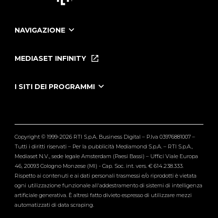
NAVIGAZIONE
Home
Puntate
MEDIASET INFINITY
Le Iene Presentano Inside
Puntate Ieneyeh
Tutti i servizi
I SITI DEI PROGRAMMI
Le Iene
Grande Fratello
Segnalazioni
L'Isola dei Famosi
Pubblico
Striscia la Notizia
Maria De Filippi
Copyright © 1999-2026 RTI S.p.A. Business Digital – P.Iva 03976881007 –
Verissimo
Tutti i diritti riservati – Per la pubblicità Mediamond S.p.A. – RTI S.p.A.,
Mediaset N.V., sede legale Amsterdam (Paesi Bassi) – Uffici Viale Europa
46, 20093 Cologno Monzese (MI) - Cap. Soc. int. vers. € 614.238.333.
Rispetto ai contenuti e ai dati personali trasmessi e/o riprodotti è vietata
ogni utilizzazione funzionale all'addestramento di sistemi di intelligenza
artificiale generativa. È altresì fatto divieto espresso di utilizzare mezzi
automatizzati di data scraping.