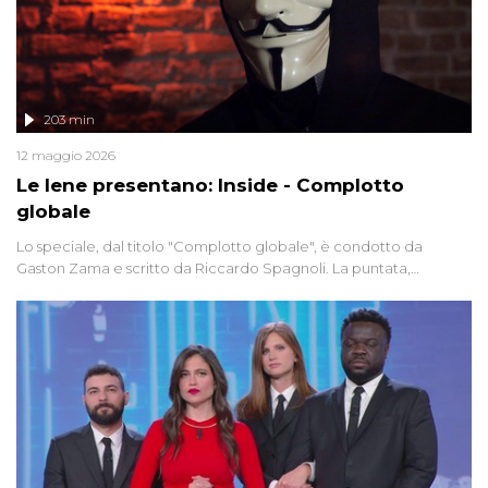
203 min
12 maggio 2026
Le Iene presentano: Inside - Complotto
globale
Lo speciale, dal titolo "Complotto globale", è condotto da
Gaston Zama e scritto da Riccardo Spagnoli. La puntata,
dedicata alle grandi teorie cospirazioniste del nostro tempo,
racconta l'universo delle narrazioni alternative, dei sospetti
globali e del complottismo che negli ultimi anni hanno invaso
social network, talk show, piazze digitali e immaginario collettivo.