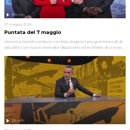
189 min
07 maggio 2026
Puntata del 7 maggio
Veronica Gentili conduce con Max Angioni il programma cult di
attualita' con nuove interviste dissacranti ed inchieste di cronaca
degli inviati.
215 min