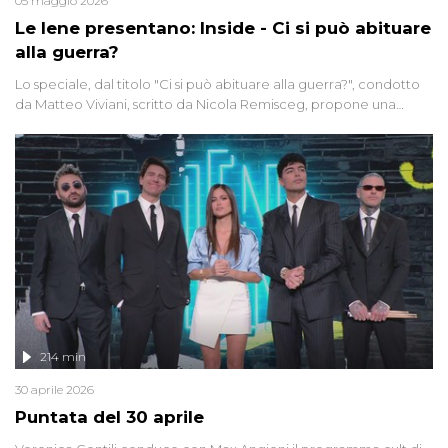
05 maggio 2026
Le Iene presentano: Inside - Ci si può abituare
alla guerra?
Lo speciale, dal titolo "Ci si può abituare alla guerra?", condotto
da Matteo Viviani, scritto da Nicola Remisceg, propone una
riflessione - con l'aiuto di economisti, esperti militari e giornalisti
di settore - su quanto la guerra sia diventata una realtà pervasiva.
Anche se l'Italia non è direttamente coinvolta in conflitti armati, il
contesto globale rende impossibile considerarla un fenomeno
lontano.
214 min
30 aprile 2026
Puntata del 30 aprile