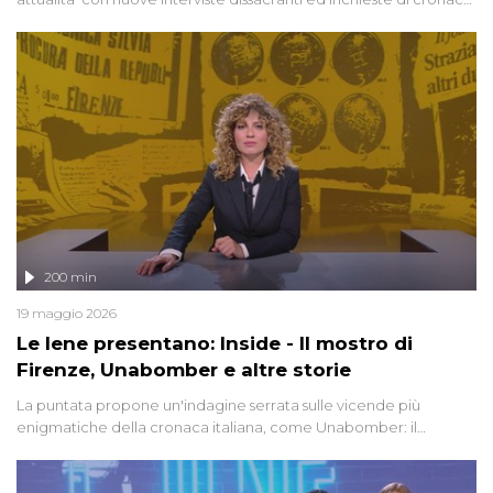
degli inviati.
200 min
19 maggio 2026
Le Iene presentano: Inside - Il mostro di
Firenze, Unabomber e altre storie
La puntata propone un'indagine serrata sulle vicende più
enigmatiche della cronaca italiana, come Unabomber: il
dinamitardo seriale responsabile di decine di attentati tra gli anni
'90 e il 2000 che, inquietantemente, potrebbe essere ancora in
libertà. Lo speciale affronta inoltre le zone d'ombra sul Mostro di