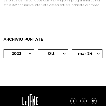
Veronica Gentili conduce con Max Angioni il programma cult di
attualita' con nuove interviste dissacranti ed inchieste di cronaca
degli inviati.
ARCHIVIO PUNTATE
2023
Ott
mar 24