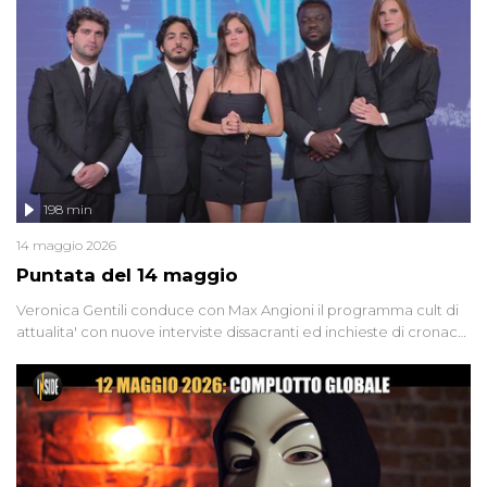
Firenze, le cui responsabilità appaiono ancora oggi avvolte in un
groviglio di dubbi mai chiariti. Nel corso dello speciale anche
l'intervista inedita a Olindo Romano, realizzata ne...
198 min
14 maggio 2026
Puntata del 14 maggio
Veronica Gentili conduce con Max Angioni il programma cult di
attualita' con nuove interviste dissacranti ed inchieste di cronaca
degli inviati.