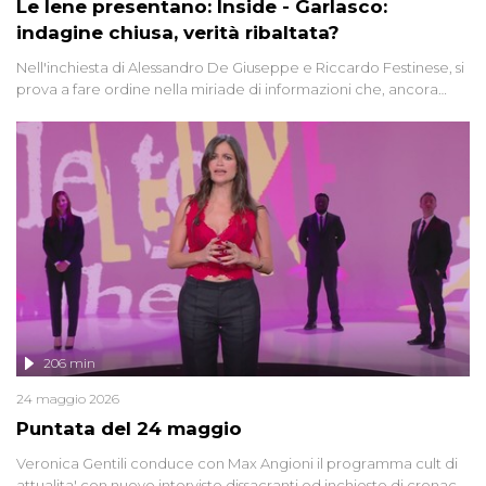
Le Iene presentano: Inside - Garlasco:
indagine chiusa, verità ribaltata?
Nell'inchiesta di Alessandro De Giuseppe e Riccardo Festinese, si
prova a fare ordine nella miriade di informazioni che, ancora
oggi, continuano a emergere attorno a una delle vicende
giudiziarie più discusse degli ultimi anni. Lo speciale ricostruisce la
vicenda mettendo in fila testimonianze, errori, dettagli
controversi e i protagonisti di un'indagine che sembra non avere
fine.
206 min
24 maggio 2026
Puntata del 24 maggio
Veronica Gentili conduce con Max Angioni il programma cult di
attualita' con nuove interviste dissacranti ed inchieste di cronaca