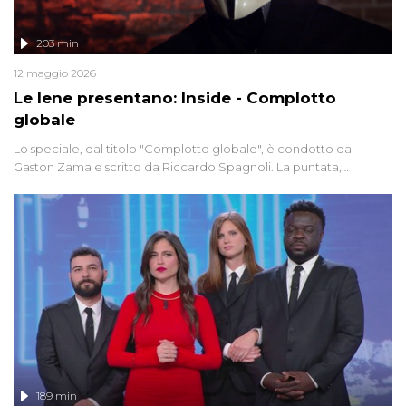
203 min
12 maggio 2026
Le Iene presentano: Inside - Complotto
globale
Lo speciale, dal titolo "Complotto globale", è condotto da
Gaston Zama e scritto da Riccardo Spagnoli. La puntata,
dedicata alle grandi teorie cospirazioniste del nostro tempo,
racconta l'universo delle narrazioni alternative, dei sospetti
globali e del complottismo che negli ultimi anni hanno invaso
social network, talk show, piazze digitali e immaginario collettivo.
189 min