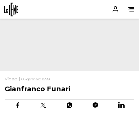
Video |
05 gennaio 1999
Gianfranco Funari