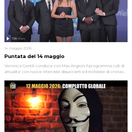
198 min
14 maggio 2026
Puntata del 14 maggio
Veronica Gentili conduce con Max Angioni il programma cult di
attualita' con nuove interviste dissacranti ed inchieste di cronaca
degli inviati.