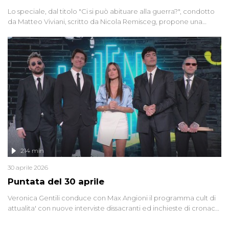
Lo speciale, dal titolo "Ci si può abituare alla guerra?", condotto
da Matteo Viviani, scritto da Nicola Remisceg, propone una
riflessione - con l'aiuto di economisti, esperti militari e giornalisti
di settore - su quanto la guerra sia diventata una realtà pervasiva.
Anche se l'Italia non è direttamente coinvolta in conflitti armati, il
contesto globale rende impossibile considerarla un fenomeno
lontano.
214 min
30 aprile 2026
Puntata del 30 aprile
Veronica Gentili conduce con Max Angioni il programma cult di
attualita' con nuove interviste dissacranti ed inchieste di cronaca
degli inviati.