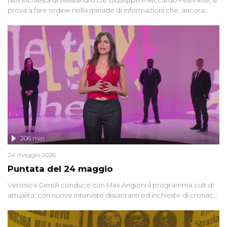
prova a fare ordine nella miriade di informazioni che, ancora
oggi, continuano a emergere attorno a una delle vicende
giudiziarie più discusse degli ultimi anni. Lo speciale ricostruisce la
vicenda mettendo in fila testimonianze, errori, dettagli
controversi e i protagonisti di un'indagine che sembra non avere
fine.
206 min
24 maggio 2026
Puntata del 24 maggio
Veronica Gentili conduce con Max Angioni il programma cult di
attualita' con nuove interviste dissacranti ed inchieste di cronaca
degli inviati.