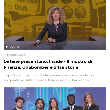
200 min
19 maggio 2026
Le Iene presentano: Inside - Il mostro di
Firenze, Unabomber e altre storie
La puntata propone un'indagine serrata sulle vicende più
enigmatiche della cronaca italiana, come Unabomber: il
dinamitardo seriale responsabile di decine di attentati tra gli anni
'90 e il 2000 che, inquietantemente, potrebbe essere ancora in
libertà. Lo speciale affronta inoltre le zone d'ombra sul Mostro di
Firenze, le cui responsabilità appaiono ancora oggi avvolte in un
groviglio di dubbi mai chiariti. Nel corso dello speciale anche
l'intervista inedita a Olindo Romano, realizzata ne...