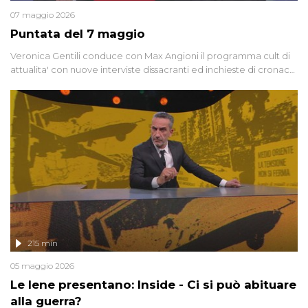
07 maggio 2026
Puntata del 7 maggio
Veronica Gentili conduce con Max Angioni il programma cult di
attualita' con nuove interviste dissacranti ed inchieste di cronaca
degli inviati.
215 min
05 maggio 2026
Le Iene presentano: Inside - Ci si può abituare
alla guerra?