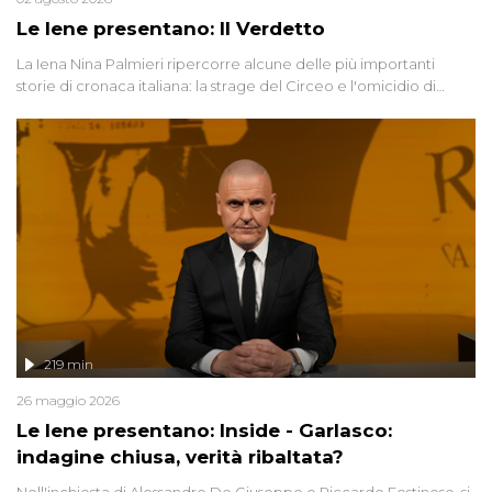
Le Iene presentano: Il Verdetto
La Iena Nina Palmieri ripercorre alcune delle più importanti
storie di cronaca italiana: la strage del Circeo e l'omicidio di
Avetrana.
219 min
26 maggio 2026
Le Iene presentano: Inside - Garlasco:
indagine chiusa, verità ribaltata?
Nell'inchiesta di Alessandro De Giuseppe e Riccardo Festinese, si