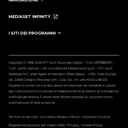
NAVIGAZIONE
Home
Puntate
MEDIASET INFINITY
Le Iene Presentano Inside
Puntate Ieneyeh
Tutti i servizi
I SITI DEI PROGRAMMI
Le Iene
Grande Fratello
Segnalazioni
L'Isola dei Famosi
Pubblico
Striscia la Notizia
Maria De Filippi
Copyright © 1999-2026 RTI S.p.A. Business Digital – P.Iva 03976881007 –
Verissimo
Tutti i diritti riservati – Per la pubblicità Mediamond S.p.A. – RTI S.p.A.,
Mediaset N.V., sede legale Amsterdam (Paesi Bassi) – Uffici Viale Europa
46, 20093 Cologno Monzese (MI) - Cap. Soc. int. vers. € 614.238.333.
Rispetto ai contenuti e ai dati personali trasmessi e/o riprodotti è vietata
ogni utilizzazione funzionale all'addestramento di sistemi di intelligenza
artificiale generativa. È altresì fatto divieto espresso di utilizzare mezzi
automatizzati di data scraping.
Termini di servizio
Comitato Media e Minori
Parental Control
Regolamentazione per Opere Web
Privacy
Cookie Policy