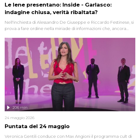
Le Iene presentano: Inside - Garlasco:
indagine chiusa, verità ribaltata?
Nell'inchiesta di Alessandro De Giuseppe e Riccardo Festinese, si
prova a fare ordine nella miriade di informazioni che, ancora
oggi, continuano a emergere attorno a una delle vicende
giudiziarie più discusse degli ultimi anni. Lo speciale ricostruisce la
vicenda mettendo in fila testimonianze, errori, dettagli
controversi e i protagonisti di un'indagine che sembra non avere
fine.
206 min
24 maggio 2026
Puntata del 24 maggio
Veronica Gentili conduce con Max Angioni il programma cult di