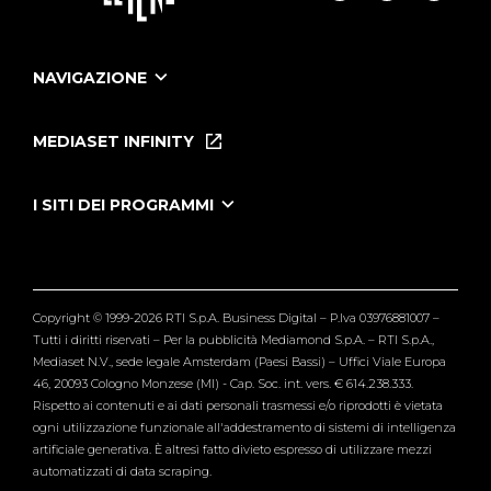
NAVIGAZIONE
Home
Puntate
MEDIASET INFINITY
Le Iene Presentano Inside
Puntate Ieneyeh
Tutti i servizi
I SITI DEI PROGRAMMI
Le Iene
Grande Fratello
Segnalazioni
L'Isola dei Famosi
Pubblico
Striscia la Notizia
Maria De Filippi
Copyright © 1999-2026 RTI S.p.A. Business Digital – P.Iva 03976881007 –
Verissimo
Tutti i diritti riservati – Per la pubblicità Mediamond S.p.A. – RTI S.p.A.,
Mediaset N.V., sede legale Amsterdam (Paesi Bassi) – Uffici Viale Europa
46, 20093 Cologno Monzese (MI) - Cap. Soc. int. vers. € 614.238.333.
Rispetto ai contenuti e ai dati personali trasmessi e/o riprodotti è vietata
ogni utilizzazione funzionale all'addestramento di sistemi di intelligenza
artificiale generativa. È altresì fatto divieto espresso di utilizzare mezzi
automatizzati di data scraping.