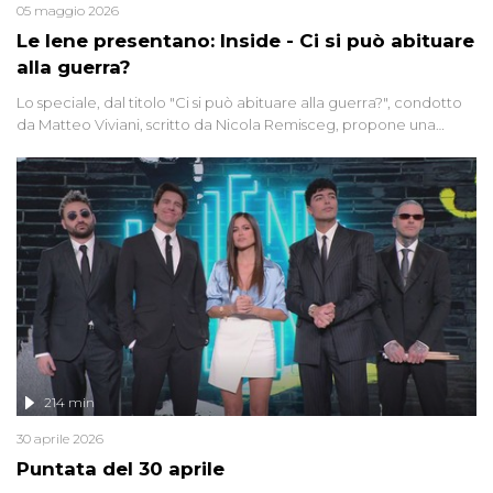
05 maggio 2026
Le Iene presentano: Inside - Ci si può abituare
alla guerra?
Lo speciale, dal titolo "Ci si può abituare alla guerra?", condotto
da Matteo Viviani, scritto da Nicola Remisceg, propone una
riflessione - con l'aiuto di economisti, esperti militari e giornalisti
di settore - su quanto la guerra sia diventata una realtà pervasiva.
Anche se l'Italia non è direttamente coinvolta in conflitti armati, il
contesto globale rende impossibile considerarla un fenomeno
lontano.
214 min
30 aprile 2026
Puntata del 30 aprile