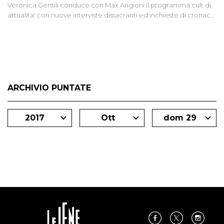
Veronica Gentili conduce con Max Angioni il programma cult di
attualita' con nuove interviste dissacranti ed inchieste di cronaca
degli inviati.
ARCHIVIO PUNTATE
2017
Ott
dom 29