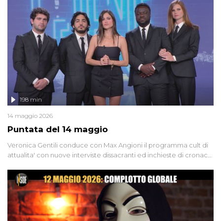
libertà. Lo speciale affronta inoltre le zone d'ombra sul Mostro di
Firenze, le cui responsabilità appaiono ancora oggi avvolte in un
groviglio di dubbi mai chiariti. Nel corso dello speciale anche
l'intervista inedita a Olindo Romano, realizzata ne...
198 min
14 maggio 2026
Puntata del 14 maggio
Veronica Gentili conduce con Max Angioni il programma cult di
attualita' con nuove interviste dissacranti ed inchieste di cronaca
degli inviati.