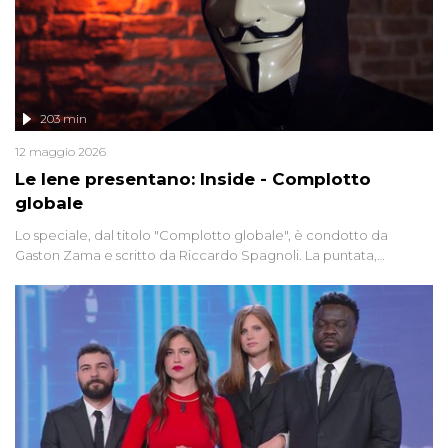
203 min
12 maggio 2026
Le Iene presentano: Inside - Complotto
globale
Lo speciale, dal titolo "Complotto globale", è condotto da
Gaston Zama e scritto da Riccardo Spagnoli. La puntata,
dedicata alle grandi teorie cospirazioniste del nostro tempo,
racconta l'universo delle narrazioni alternative, dei sospetti
globali e del complottismo che negli ultimi anni hanno invaso
social network, talk show, piazze digitali e immaginario collettivo.