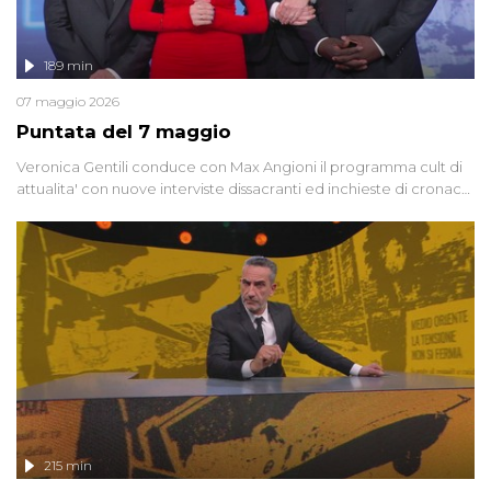
189 min
07 maggio 2026
Puntata del 7 maggio
Veronica Gentili conduce con Max Angioni il programma cult di
attualita' con nuove interviste dissacranti ed inchieste di cronaca
degli inviati.
215 min