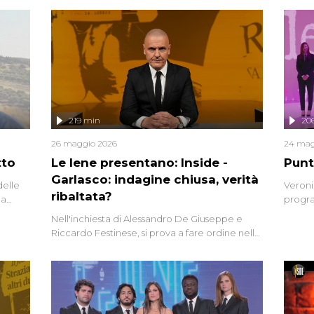
219 min
20
26 maggio 2026
24 mag
tto
Le Iene presentano: Inside -
Punt
Garlasco: indagine chiusa, verità
delle
Veroni
ribaltata?
la
progra
a.
intervi
Nell'inchiesta di Alessandro De Giuseppe e
degli i
Riccardo Festinese, si prova a fare ordine nella
miriade di informazioni che, ancora oggi,
continuano a emergere attorno a una delle
vicende giudiziarie più discusse degli ultimi
anni. Lo speciale ricostruisce la vicenda
mettendo in fila testimonianze, errori, dettagli