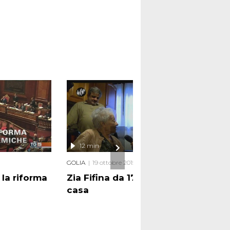
12 min
4 
GOLIA
19 ottobre 2015
AGRES
la riforma
Zia Fifina da 17 anni fuori
Il s
casa