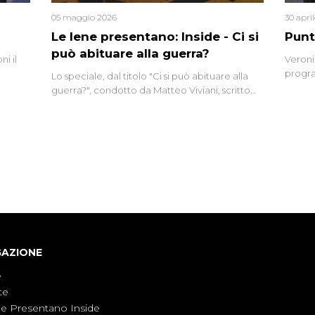
05 maggio 2026
30 apri
Le Iene presentano: Inside - Ci si
Punt
può abituare alla guerra?
i il
Veroni
progra
Lo speciale, dal titolo "Ci si può abituare alla
naca
intervi
guerra?", condotto da Matteo Viviani, scritto
degli i
da Nicola Remisceg, propone una riflessione -
con l'aiuto di economisti, esperti militari e
giornalisti di settore - su quanto la guerra sia
diventata una realtà pervasiva. Anche se l'Italia
non è direttamente coinvolta in conflitti
armati, il contesto globale rende impossibile
considerarla un fenomeno lontano.
GAZIONE
e
te
ne Presentano Inside