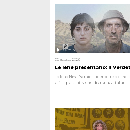
165 min
02 agosto 2026
Le Iene presentano: Il Verde
La Iena Nina Palmieri ripercorre alcune 
più importanti storie di cronaca italiana: 
strage del Circeo e l'omicidio di Avetran