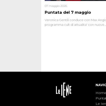
07 maggio 2026
Puntata del 7 maggio
Veronica Gentili conduce con Max Angion
programma cult di attualita' con nuove
interviste dissacranti ed inchieste di cro
degli inviati.
NAVI
Hom
Punta
Le Ie