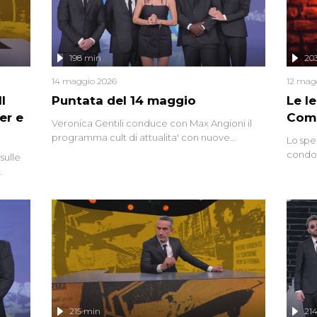
controversi e i protagonisti di un'indagine che
sembra non avere fine.
198 min
20
14 maggio 2026
12 mag
l
Puntata del 14 maggio
Le I
er e
Comp
Veronica Gentili conduce con Max Angioni il
programma cult di attualita' con nuove
Lo spe
interviste dissacranti ed inchieste di cronaca
condot
sulle
degli inviati.
Riccar
grandi
do
tempo,
i tra
alterna
nte,
complo
eciale
invaso 
ro di
e imma
ancora
lizzata
215 min
21