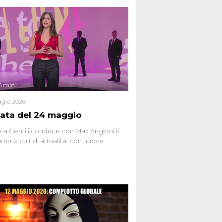
6 min
gio 2026
ata del 24 maggio
ca Gentili conduce con Max Angioni il
mma cult di attualita' con nuove
ste dissacranti ed inchieste di cronaca
nviati.