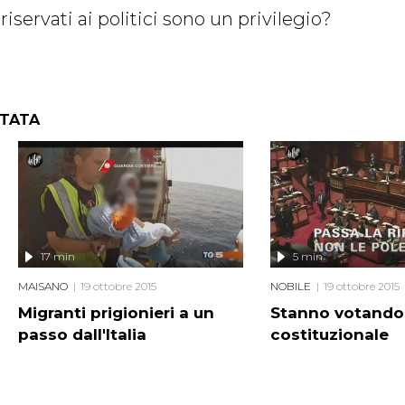
 riservati ai politici sono un privilegio?
NTATA
17 min
5 min
MAISANO
19 ottobre 2015
NOBILE
19 ottobre 2015
Migranti prigionieri a un
Stanno votando 
passo dall'Italia
costituzionale