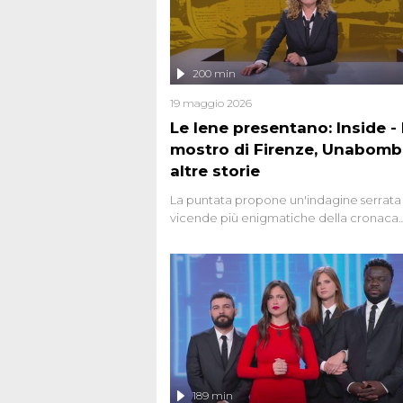
200 min
19 maggio 2026
Le Iene presentano: Inside - I
mostro di Firenze, Unabomb
altre storie
La puntata propone un'indagine serrata 
vicende più enigmatiche della cronaca
italiana, come Unabomber: il dinamitar
seriale responsabile di decine di attentat
gli anni '90 e il 2000 che, inquietanteme
potrebbe essere ancora in libertà. Lo sp
affronta inoltre le zone d'ombra sul Most
Firenze, le cui responsabilità appaiono 
oggi avvolte in un groviglio di dubbi mai
chiariti. Nel corso dello speciale anche
l'intervista inedita a Olindo Romano, rea
189 min
ne...