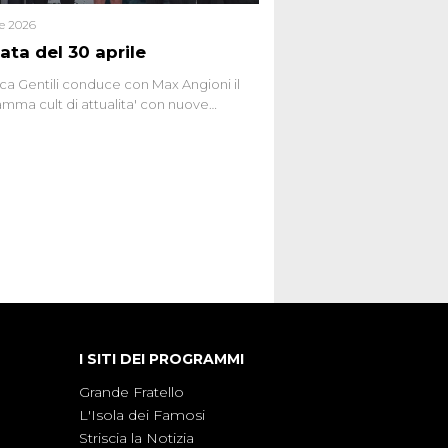
le 2026
ata del 30 aprile
ca Gentili conduce con Max Angioni il
mma cult di attualita' con nuove
ste dissacranti ed inchieste di cronaca
nviati.
I SITI DEI PROGRAMMI
Grande Fratello
L'Isola dei Famosi
Striscia la Notizia