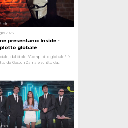
3 min
gio 2026
ene presentano: Inside -
lotto globale
ciale, dal titolo "Complotto globale", è
to da Gaston Zama e scritto da
do Spagnoli. La puntata, dedicata alle
 teorie cospirazioniste del nostro
 racconta l'universo delle narrazioni
tive, dei sospetti globali e del
ttismo che negli ultimi anni hanno
social network, talk show, piazze digitali
ginario collettivo.
4 min