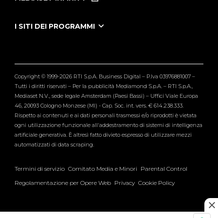
Le Iene Presentano Inside
Puntate Ieneyeh
Tutti i servizi
I SITI DEI PROGRAMMI
Le Iene
Grande Fratello
Segnalazioni
L'Isola dei Famosi
Pubblico
Striscia la Notizia
Maria De Filippi
Copyright © 1999-2026 RTI S.p.A. Business Digital – P.Iva 03976881007 –
Verissimo
Tutti i diritti riservati – Per la pubblicità Mediamond S.p.A. – RTI S.p.A.,
Mediaset N.V., sede legale Amsterdam (Paesi Bassi) – Uffici Viale Europa
46, 20093 Cologno Monzese (MI) - Cap. Soc. int. vers. € 614.238.333.
Rispetto ai contenuti e ai dati personali trasmessi e/o riprodotti è vietata
ogni utilizzazione funzionale all'addestramento di sistemi di intelligenza
artificiale generativa. È altresì fatto divieto espresso di utilizzare mezzi
automatizzati di data scraping.
Termini di servizio
Comitato Media e Minori
Parental Control
Regolamentazione per Opere Web
Privacy
Cookie Policy