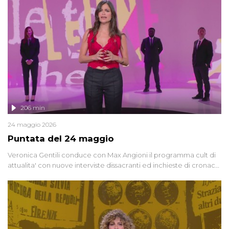
vicenda mettendo in fila testimonianze, errori, dettagli
controversi e i protagonisti di un'indagine che sembra non avere
fine.
206 min
24 maggio 2026
Puntata del 24 maggio
Veronica Gentili conduce con Max Angioni il programma cult di
attualita' con nuove interviste dissacranti ed inchieste di cronaca
degli inviati.