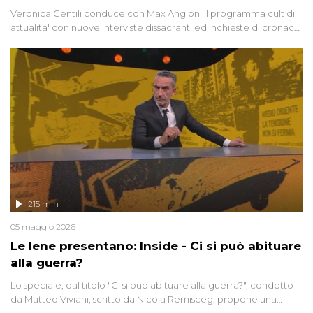
Veronica Gentili conduce con Max Angioni il programma cult di
attualita' con nuove interviste dissacranti ed inchieste di cronaca
degli inviati.
215 min
05 maggio 2026
Le Iene presentano: Inside - Ci si può abituare
alla guerra?
Lo speciale, dal titolo "Ci si può abituare alla guerra?", condotto
da Matteo Viviani, scritto da Nicola Remisceg, propone una