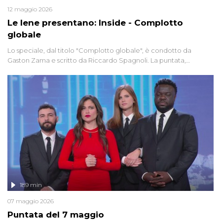
12 maggio 2026
Le Iene presentano: Inside - Complotto
globale
Lo speciale, dal titolo "Complotto globale", è condotto da
Gaston Zama e scritto da Riccardo Spagnoli. La puntata,
dedicata alle grandi teorie cospirazioniste del nostro tempo,
racconta l'universo delle narrazioni alternative, dei sospetti
globali e del complottismo che negli ultimi anni hanno invaso
social network, talk show, piazze digitali e immaginario collettivo.
189 min
07 maggio 2026
Puntata del 7 maggio