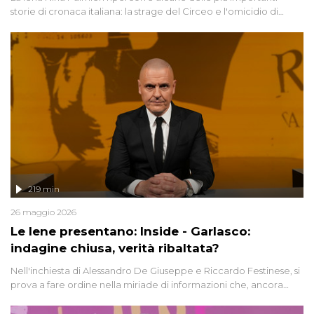
storie di cronaca italiana: la strage del Circeo e l'omicidio di
Avetrana.
219 min
26 maggio 2026
Le Iene presentano: Inside - Garlasco:
indagine chiusa, verità ribaltata?
Nell'inchiesta di Alessandro De Giuseppe e Riccardo Festinese, si
prova a fare ordine nella miriade di informazioni che, ancora
oggi, continuano a emergere attorno a una delle vicende
giudiziarie più discusse degli ultimi anni. Lo speciale ricostruisce la