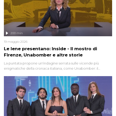
200 min
19 maggio 2026
Le Iene presentano: Inside - Il mostro di
Firenze, Unabomber e altre storie
La puntata propone un'indagine serrata sulle vicende più
enigmatiche della cronaca italiana, come Unabomber: il
dinamitardo seriale responsabile di decine di attentati tra gli anni
'90 e il 2000 che, inquietantemente, potrebbe essere ancora in
libertà. Lo speciale affronta inoltre le zone d'ombra sul Mostro di
Firenze, le cui responsabilità appaiono ancora oggi avvolte in un
groviglio di dubbi mai chiariti. Nel corso dello speciale anche
l'intervista inedita a Olindo Romano, realizzata ne...