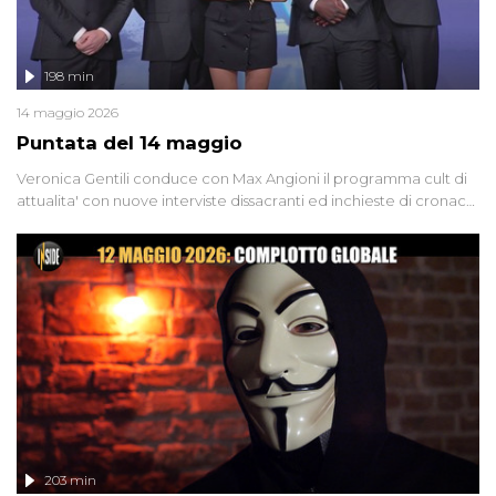
198 min
14 maggio 2026
Puntata del 14 maggio
Veronica Gentili conduce con Max Angioni il programma cult di
attualita' con nuove interviste dissacranti ed inchieste di cronaca
degli inviati.
203 min