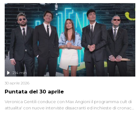
riflessione - con l'aiuto di economisti, esperti militari e giornalisti
di settore - su quanto la guerra sia diventata una realtà pervasiva.
Anche se l'Italia non è direttamente coinvolta in conflitti armati, il
contesto globale rende impossibile considerarla un fenomeno
lontano.
214 min
30 aprile 2026
Puntata del 30 aprile
Veronica Gentili conduce con Max Angioni il programma cult di
attualita' con nuove interviste dissacranti ed inchieste di cronaca
degli inviati.