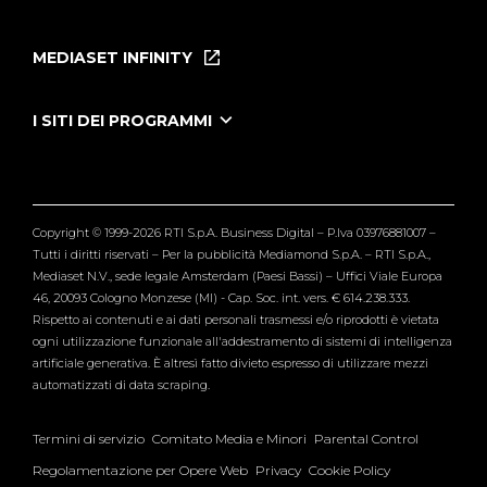
Home
Puntate
MEDIASET INFINITY
Le Iene Presentano Inside
Puntate Ieneyeh
Tutti i servizi
I SITI DEI PROGRAMMI
Le Iene
Grande Fratello
Segnalazioni
L'Isola dei Famosi
Pubblico
Striscia la Notizia
Maria De Filippi
Copyright © 1999-2026 RTI S.p.A. Business Digital – P.Iva 03976881007 –
Verissimo
Tutti i diritti riservati – Per la pubblicità Mediamond S.p.A. – RTI S.p.A.,
Mediaset N.V., sede legale Amsterdam (Paesi Bassi) – Uffici Viale Europa
46, 20093 Cologno Monzese (MI) - Cap. Soc. int. vers. € 614.238.333.
Rispetto ai contenuti e ai dati personali trasmessi e/o riprodotti è vietata
ogni utilizzazione funzionale all'addestramento di sistemi di intelligenza
artificiale generativa. È altresì fatto divieto espresso di utilizzare mezzi
automatizzati di data scraping.
Termini di servizio
Comitato Media e Minori
Parental Control
Regolamentazione per Opere Web
Privacy
Cookie Policy