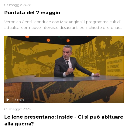
07 maggio 2026
Puntata del 7 maggio
Veronica Gentili conduce con Max Angioni il programma cult di
attualita' con nuove interviste dissacranti ed inchieste di cronaca
degli inviati.
215 min
05 maggio 2026
Le Iene presentano: Inside - Ci si può abituare
alla guerra?