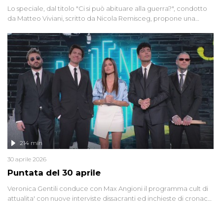
Lo speciale, dal titolo "Ci si può abituare alla guerra?", condotto
da Matteo Viviani, scritto da Nicola Remisceg, propone una
riflessione - con l'aiuto di economisti, esperti militari e giornalisti
di settore - su quanto la guerra sia diventata una realtà pervasiva.
Anche se l'Italia non è direttamente coinvolta in conflitti armati, il
contesto globale rende impossibile considerarla un fenomeno
lontano.
214 min
30 aprile 2026
Puntata del 30 aprile
Veronica Gentili conduce con Max Angioni il programma cult di
attualita' con nuove interviste dissacranti ed inchieste di cronaca
degli inviati.