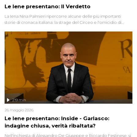
Le Iene presentano: Il Verdetto
La Iena Nina Palmieri ripercorre alcune delle più importanti
storie di cronaca italiana: la strage del Circeo e l'omicidio di
Avetrana.
219 min
26 maggio 2026
Le Iene presentano: Inside - Garlasco:
indagine chiusa, verità ribaltata?
Nell'inchiesta di Alessandro De Giuseppe e Riccardo Festinese, si