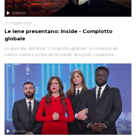
203 min
12 maggio 2026
Le Iene presentano: Inside - Complotto
globale
Lo speciale, dal titolo "Complotto globale", è condotto da
Gaston Zama e scritto da Riccardo Spagnoli. La puntata,
dedicata alle grandi teorie cospirazioniste del nostro tempo,
racconta l'universo delle narrazioni alternative, dei sospetti
globali e del complottismo che negli ultimi anni hanno invaso
social network, talk show, piazze digitali e immaginario collettivo.
189 min