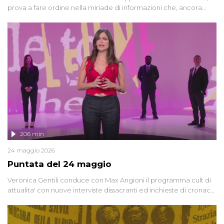
prova a fare ordine nella miriade di informazioni che, ancora
oggi, continuano a emergere attorno a una delle vicende
giudiziarie più discusse degli ultimi anni. Lo speciale ricostruisce la
vicenda mettendo in fila testimonianze, errori, dettagli
controversi e i protagonisti di un'indagine che sembra non avere
fine.
206 min
24 maggio 2026
Puntata del 24 maggio
Veronica Gentili conduce con Max Angioni il programma cult di
attualita' con nuove interviste dissacranti ed inchieste di cronaca
degli inviati.