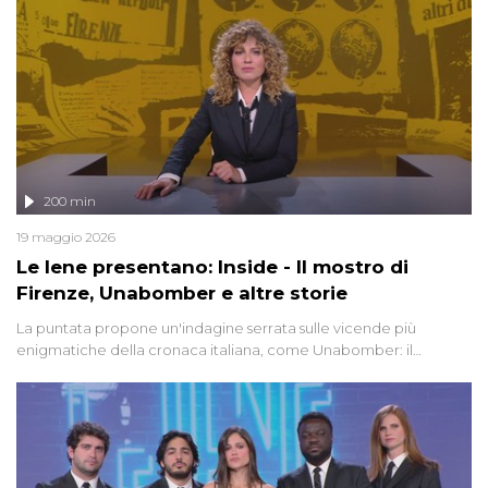
200 min
19 maggio 2026
Le Iene presentano: Inside - Il mostro di
Firenze, Unabomber e altre storie
La puntata propone un'indagine serrata sulle vicende più
enigmatiche della cronaca italiana, come Unabomber: il
dinamitardo seriale responsabile di decine di attentati tra gli anni
'90 e il 2000 che, inquietantemente, potrebbe essere ancora in
libertà. Lo speciale affronta inoltre le zone d'ombra sul Mostro di
Firenze, le cui responsabilità appaiono ancora oggi avvolte in un
groviglio di dubbi mai chiariti. Nel corso dello speciale anche
l'intervista inedita a Olindo Romano, realizzata ne...