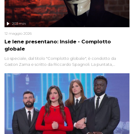
203 min
12 maggio 2026
Le Iene presentano: Inside - Complotto
globale
Lo speciale, dal titolo "Complotto globale", è condotto da
Gaston Zama e scritto da Riccardo Spagnoli. La puntata,
dedicata alle grandi teorie cospirazioniste del nostro tempo,
racconta l'universo delle narrazioni alternative, dei sospetti
globali e del complottismo che negli ultimi anni hanno invaso
social network, talk show, piazze digitali e immaginario collettivo.