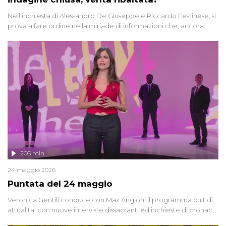
Nell'inchiesta di Alessandro De Giuseppe e Riccardo Festinese, si
prova a fare ordine nella miriade di informazioni che, ancora
oggi, continuano a emergere attorno a una delle vicende
giudiziarie più discusse degli ultimi anni. Lo speciale ricostruisce la
vicenda mettendo in fila testimonianze, errori, dettagli
controversi e i protagonisti di un'indagine che sembra non avere
fine.
206 min
24 maggio 2026
Puntata del 24 maggio
Veronica Gentili conduce con Max Angioni il programma cult di
attualita' con nuove interviste dissacranti ed inchieste di cronaca
degli inviati.