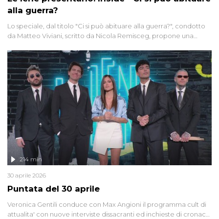
alla guerra?
Lo speciale, dal titolo "Ci si può abituare alla guerra?", condotto
da Matteo Viviani, scritto da Nicola Remisceg, propone una
riflessione - con l'aiuto di economisti, esperti militari e giornalisti
di settore - su quanto la guerra sia diventata una realtà pervasiva.
Anche se l'Italia non è direttamente coinvolta in conflitti armati, il
contesto globale rende impossibile considerarla un fenomeno
lontano.
214 min
30 aprile 2026
Puntata del 30 aprile
Veronica Gentili conduce con Max Angioni il programma cult di
attualita' con nuove interviste dissacranti ed inchieste di cronaca