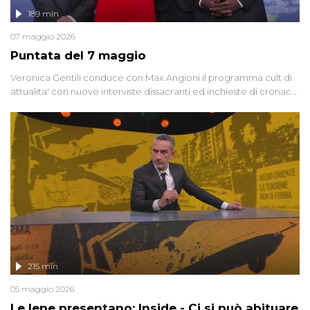
189 min
07 maggio 2026
Puntata del 7 maggio
Veronica Gentili conduce con Max Angioni il programma cult di
attualita' con nuove interviste dissacranti ed inchieste di cronaca
degli inviati.
215 min
05 maggio 2026
Le Iene presentano: Inside - Ci si può abituare