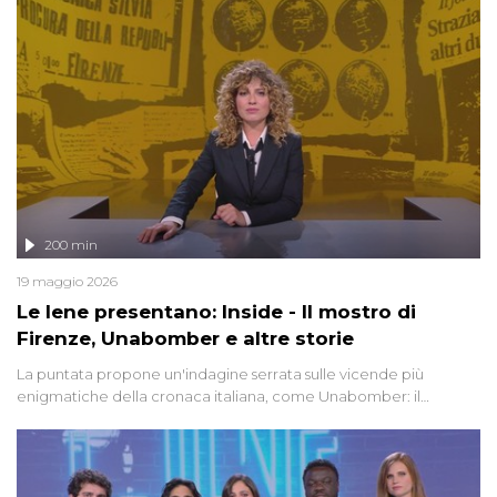
200 min
19 maggio 2026
Le Iene presentano: Inside - Il mostro di
Firenze, Unabomber e altre storie
La puntata propone un'indagine serrata sulle vicende più
enigmatiche della cronaca italiana, come Unabomber: il
dinamitardo seriale responsabile di decine di attentati tra gli anni
'90 e il 2000 che, inquietantemente, potrebbe essere ancora in
libertà. Lo speciale affronta inoltre le zone d'ombra sul Mostro di
Firenze, le cui responsabilità appaiono ancora oggi avvolte in un