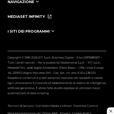
NAVIGAZIONE
Home
Puntate
MEDIASET INFINITY
Le Iene Presentano Inside
Puntate Ieneyeh
Tutti i servizi
I SITI DEI PROGRAMMI
Le Iene
Grande Fratello
Segnalazioni
L'Isola dei Famosi
Pubblico
Striscia la Notizia
Maria De Filippi
Copyright © 1999-2026 RTI S.p.A. Business Digital – P.Iva 03976881007 –
Verissimo
Tutti i diritti riservati – Per la pubblicità Mediamond S.p.A. – RTI S.p.A.,
Mediaset N.V., sede legale Amsterdam (Paesi Bassi) – Uffici Viale Europa
46, 20093 Cologno Monzese (MI) - Cap. Soc. int. vers. € 614.238.333.
Rispetto ai contenuti e ai dati personali trasmessi e/o riprodotti è vietata
ogni utilizzazione funzionale all'addestramento di sistemi di intelligenza
artificiale generativa. È altresì fatto divieto espresso di utilizzare mezzi
automatizzati di data scraping.
Termini di servizio
Comitato Media e Minori
Parental Control
Regolamentazione per Opere Web
Privacy
Cookie Policy