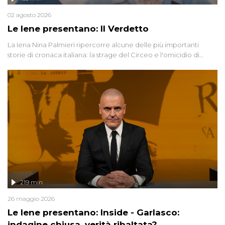
02 agosto 2026
Le Iene presentano: Il Verdetto
La Iena Nina Palmieri ripercorre alcune delle più importanti
storie di cronaca italiana: la strage del Circeo e l'omicidio di
Avetrana.
219 min
26 maggio 2026
Le Iene presentano: Inside - Garlasco:
indagine chiusa, verità ribaltata?