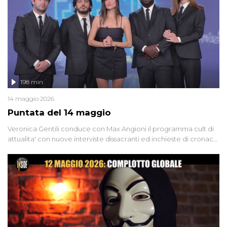
groviglio di dubbi mai chiariti. Nel corso dello speciale anche
l'intervista inedita a Olindo Romano, realizzata ne...
198 min
14 maggio 2026
Puntata del 14 maggio
Veronica Gentili conduce con Max Angioni il programma cult di
attualita' con nuove interviste dissacranti ed inchieste di cronaca
degli inviati.