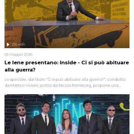
215 min
05 maggio 2026
Le Iene presentano: Inside - Ci si può abituare
alla guerra?
Lo speciale, dal titolo "Ci si può abituare alla guerra?", condotto
da Matteo Viviani, scritto da Nicola Remisceg, propone una
riflessione - con l'aiuto di economisti, esperti militari e giornalisti
di settore - su quanto la guerra sia diventata una realtà pervasiva.
Anche se l'Italia non è direttamente coinvolta in conflitti armati, il
contesto globale rende impossibile considerarla un fenomeno
lontano.