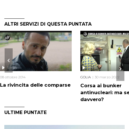
ALTRI SERVIZI DI QUESTA PUNTATA
5 min
11 min
08 ottobre 2014
GOLIA
30 marzo 2022
La rivincita delle comparse
Corsa ai bunker
antinucleari: ma s
davvero?
ULTIME PUNTATE