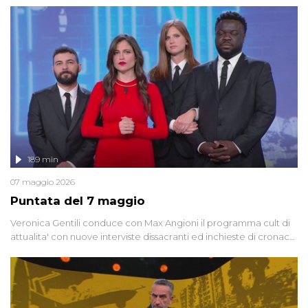
racconta l'universo delle narrazioni alternative, dei sospetti
globali e del complottismo che negli ultimi anni hanno invaso
social network, talk show, piazze digitali e immaginario collettivo.
189 min
07 maggio 2026
Puntata del 7 maggio
Veronica Gentili conduce con Max Angioni il programma cult di
attualita' con nuove interviste dissacranti ed inchieste di cronaca
degli inviati.