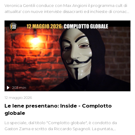
Veronica Gentili conduce con Max Angioni il programma cult di
attualita' con nuove interviste dissacranti ed inchieste di cronaca
degli inviati.
203 min
12 maggio 2026
Le Iene presentano: Inside - Complotto
globale
Lo speciale, dal titolo "Complotto globale", è condotto da
Gaston Zama e scritto da Riccardo Spagnoli. La puntata,
dedicata alle grandi teorie cospirazioniste del nostro tempo,