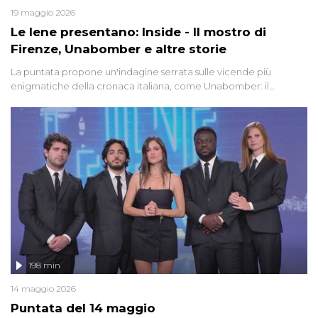
19 maggio 2026
Le Iene presentano: Inside - Il mostro di
Firenze, Unabomber e altre storie
La puntata propone un'indagine serrata sulle vicende più
enigmatiche della cronaca italiana, come Unabomber: il
dinamitardo seriale responsabile di decine di attentati tra gli anni
'90 e il 2000 che, inquietantemente, potrebbe essere ancora in
libertà. Lo speciale affronta inoltre le zone d'ombra sul Mostro di
Firenze, le cui responsabilità appaiono ancora oggi avvolte in un
groviglio di dubbi mai chiariti. Nel corso dello speciale anche
l'intervista inedita a Olindo Romano, realizzata ne...
198 min
14 maggio 2026
Puntata del 14 maggio