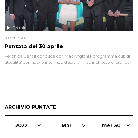
214 min
30 aprile 2026
Puntata del 30 aprile
Veronica Gentili conduce con Max Angioni il programma cult di
attualita' con nuove interviste dissacranti ed inchieste di cronaca
degli inviati.
ARCHIVIO PUNTATE
2022
Mar
mer 30