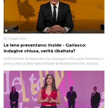
219 min
26 maggio 2026
Le Iene presentano: Inside - Garlasco:
indagine chiusa, verità ribaltata?
Nell'inchiesta di Alessandro De Giuseppe e Riccardo Festinese, si
prova a fare ordine nella miriade di informazioni che, ancora
oggi, continuano a emergere attorno a una delle vicende
giudiziarie più discusse degli ultimi anni. Lo speciale ricostruisce la
vicenda mettendo in fila testimonianze, errori, dettagli
controversi e i protagonisti di un'indagine che sembra non avere
fine.