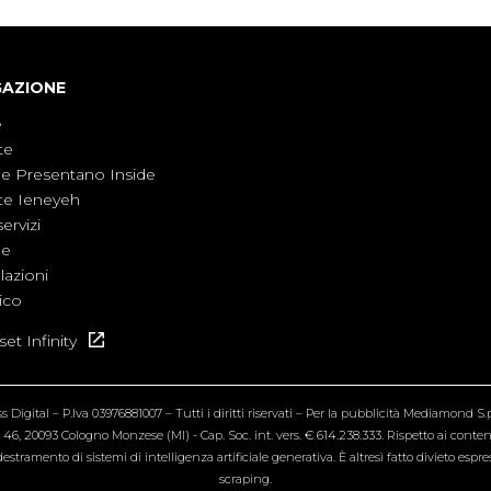
GAZIONE
e
te
ne Presentano Inside
te Ieneyeh
servizi
ne
azioni
ico
et Infinity
Digital – P.Iva 03976881007 – Tutti i diritti riservati – Per la pubblicità Mediamond S.p.
6, 20093 Cologno Monzese (MI) - Cap. Soc. int. vers. € 614.238.333. Rispetto ai contenut
estramento di sistemi di intelligenza artificiale generativa. È altresì fatto divieto espr
scraping.