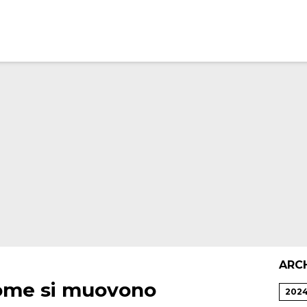
ARC
come si muovono
202