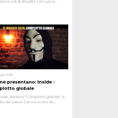
mma cult di attualita' con nuove
ste dissacranti ed inchieste di cronaca
nviati.
3 min
gio 2026
ene presentano: Inside -
lotto globale
ciale, dal titolo "Complotto globale", è
to da Gaston Zama e scritto da
do Spagnoli. La puntata, dedicata alle
 teorie cospirazioniste del nostro
 racconta l'universo delle narrazioni