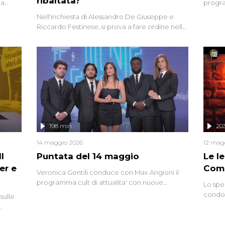
ribaltata?
la
progra
a.
intervi
Nell'inchiesta di Alessandro De Giuseppe e
degli i
Riccardo Festinese, si prova a fare ordine nella
miriade di informazioni che, ancora oggi,
continuano a emergere attorno a una delle
vicende giudiziarie più discusse degli ultimi
anni. Lo speciale ricostruisce la vicenda
mettendo in fila testimonianze, errori, dettagli
controversi e i protagonisti di un'indagine che
sembra non avere fine.
198 min
20
14 maggio 2026
12 mag
l
Puntata del 14 maggio
Le I
er e
Comp
Veronica Gentili conduce con Max Angioni il
programma cult di attualita' con nuove
Lo spe
interviste dissacranti ed inchieste di cronaca
condot
sulle
degli inviati.
Riccar
grandi
do
tempo,