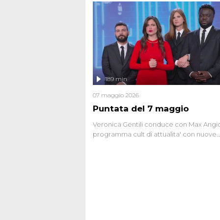
seriale responsabile di decine di attentat
gli anni '90 e il 2000 che, inquietanteme
potrebbe essere ancora in libertà. Lo sp
affronta inoltre le zone d'ombra sul Most
Firenze, le cui responsabilità appaiono 
oggi avvolte in un groviglio di dubbi mai
chiariti. Nel corso dello speciale anche
l'intervista inedita a Olindo Romano, rea
189 min
ne...
07 maggio 2026
Puntata del 7 maggio
Veronica Gentili conduce con Max Angion
programma cult di attualita' con nuove
interviste dissacranti ed inchieste di cro
degli inviati.