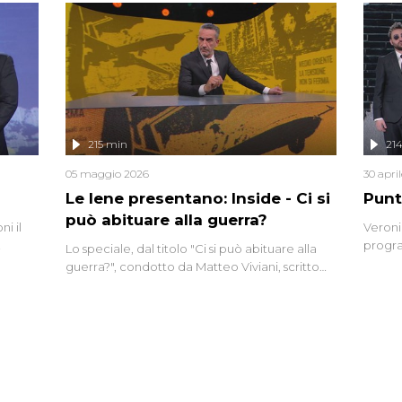
i tra
alterna
nte,
complo
eciale
invaso 
ro di
e imma
ancora
lizzata
215 min
21
05 maggio 2026
30 apri
Le Iene presentano: Inside - Ci si
Punt
può abituare alla guerra?
i il
Veroni
progra
Lo speciale, dal titolo "Ci si può abituare alla
naca
intervi
guerra?", condotto da Matteo Viviani, scritto
degli i
da Nicola Remisceg, propone una riflessione -
con l'aiuto di economisti, esperti militari e
giornalisti di settore - su quanto la guerra sia
diventata una realtà pervasiva. Anche se l'Italia
non è direttamente coinvolta in conflitti
armati, il contesto globale rende impossibile
considerarla un fenomeno lontano.