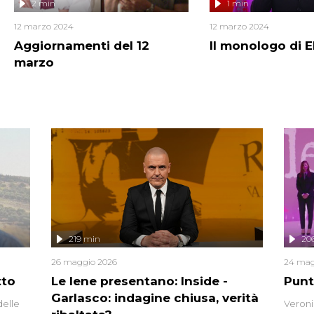
2 min
1 min
12 marzo 2024
12 marzo 2024
Aggiornamenti del 12
Il monologo di E
marzo
219 min
20
26 maggio 2026
24 mag
tto
Le Iene presentano: Inside -
Punt
Garlasco: indagine chiusa, verità
delle
Veroni