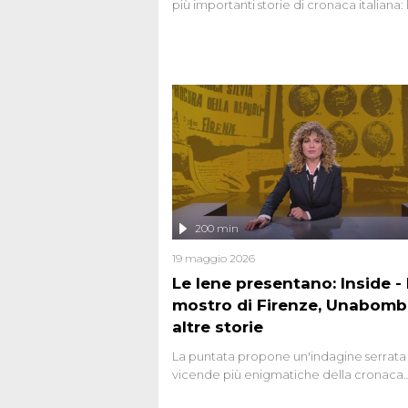
più importanti storie di cronaca italiana: 
strage del Circeo e l'omicidio di Avetran
200 min
19 maggio 2026
Le Iene presentano: Inside - I
mostro di Firenze, Unabomb
altre storie
La puntata propone un'indagine serrata 
vicende più enigmatiche della cronaca
italiana, come Unabomber: il dinamitar