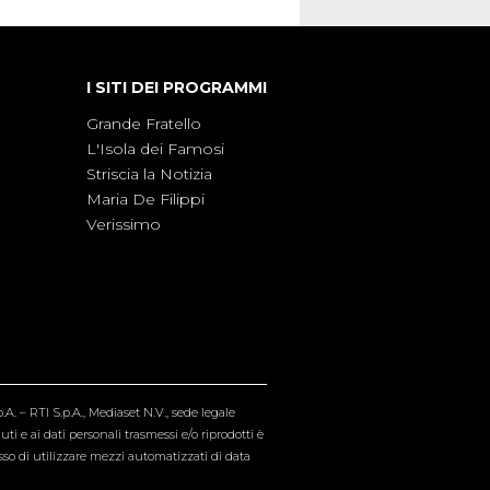
I SITI DEI PROGRAMMI
Grande Fratello
L'Isola dei Famosi
Striscia la Notizia
Maria De Filippi
Verissimo
A. – RTI S.p.A., Mediaset N.V., sede legale
i e ai dati personali trasmessi e/o riprodotti è
esso di utilizzare mezzi automatizzati di data