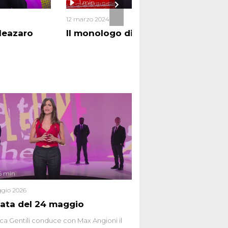
1 min
11
12 marzo 2024
CORTI
leazaro
Il monologo di Max Angioni
Ricc
ma
6 min
gio 2026
ata del 24 maggio
ca Gentili conduce con Max Angioni il