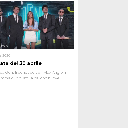
tive, dei sospetti globali e del
ttismo che negli ultimi anni hanno
social network, talk show, piazze digitali
ginario collettivo.
4 min
le 2026
ata del 30 aprile
ca Gentili conduce con Max Angioni il
mma cult di attualita' con nuove
ste dissacranti ed inchieste di cronaca
nviati.