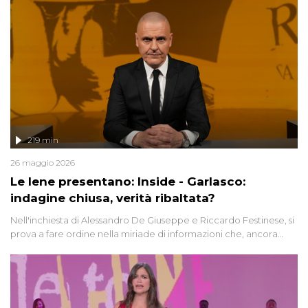
219 min
26 maggio 2026
Le Iene presentano: Inside - Garlasco:
indagine chiusa, verità ribaltata?
Nell'inchiesta di Alessandro De Giuseppe e Riccardo Festinese, si
prova a fare ordine nella miriade di informazioni che, ancora
oggi, continuano a emergere attorno a una delle vicende
giudiziarie più discusse degli ultimi anni. Lo speciale ricostruisce la
vicenda mettendo in fila testimonianze, errori, dettagli
controversi e i protagonisti di un'indagine che sembra non avere
fine.