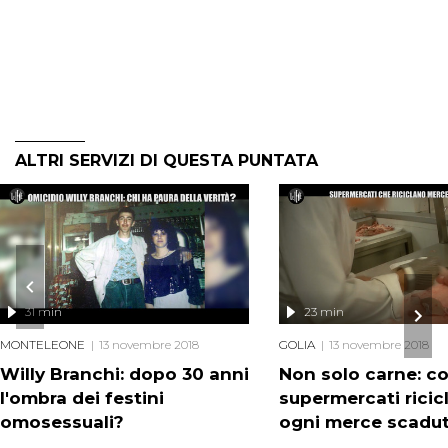
ALTRI SERVIZI DI QUESTA PUNTATA
31 min
23 min
MONTELEONE
13 novembre 2018
GOLIA
13 novembre 2018
Willy Branchi: dopo 30 anni
Non solo carne: c
l'ombra dei festini
supermercati ricic
omosessuali?
ogni merce scadu