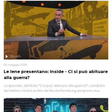
215 min
05 maggio 2026
Le Iene presentano: Inside - Ci si può abituare
alla guerra?
Lo speciale, dal titolo "Ci si può abituare alla guerra?", condotto
da Matteo Viviani, scritto da Nicola Remisceg, propone una
riflessione - con l'aiuto di economisti, esperti militari e giornalisti
di settore - su quanto la guerra sia diventata una realtà pervasiva.
Anche se l'Italia non è direttamente coinvolta in conflitti armati, il
contesto globale rende impossibile considerarla un fenomeno