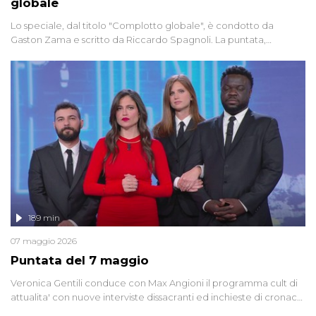
globale
Lo speciale, dal titolo "Complotto globale", è condotto da
Gaston Zama e scritto da Riccardo Spagnoli. La puntata,
dedicata alle grandi teorie cospirazioniste del nostro tempo,
racconta l'universo delle narrazioni alternative, dei sospetti
globali e del complottismo che negli ultimi anni hanno invaso
social network, talk show, piazze digitali e immaginario collettivo.
189 min
07 maggio 2026
Puntata del 7 maggio
Veronica Gentili conduce con Max Angioni il programma cult di
attualita' con nuove interviste dissacranti ed inchieste di cronaca
degli inviati.