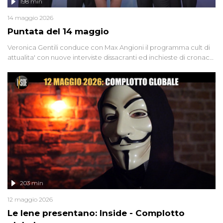
198 min
14 maggio 2026
Puntata del 14 maggio
Veronica Gentili conduce con Max Angioni il programma cult di
attualita' con nuove interviste dissacranti ed inchieste di cronaca
degli inviati.
203 min
12 maggio 2026
Le Iene presentano: Inside - Complotto