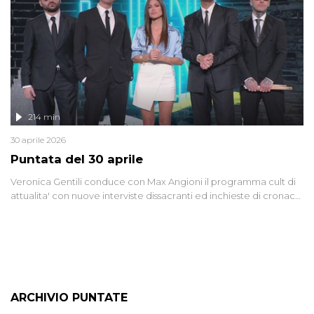
lontano.
214 min
30 aprile 2026
Puntata del 30 aprile
Veronica Gentili conduce con Max Angioni il programma cult di
attualita' con nuove interviste dissacranti ed inchieste di cronaca
degli inviati.
ARCHIVIO PUNTATE