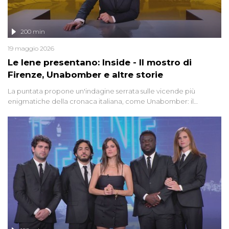
200 min
19 maggio 2026
Le Iene presentano: Inside - Il mostro di
Firenze, Unabomber e altre storie
La puntata propone un'indagine serrata sulle vicende più
enigmatiche della cronaca italiana, come Unabomber: il
dinamitardo seriale responsabile di decine di attentati tra gli anni
'90 e il 2000 che, inquietantemente, potrebbe essere ancora in
libertà. Lo speciale affronta inoltre le zone d'ombra sul Mostro di
Firenze, le cui responsabilità appaiono ancora oggi avvolte in un
groviglio di dubbi mai chiariti. Nel corso dello speciale anche
l'intervista inedita a Olindo Romano, realizzata ne...