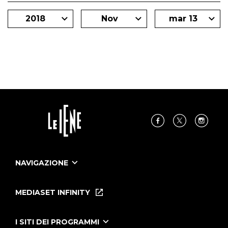
2018
Nov
mar 13
NAVIGAZIONE
Home
Puntate
MEDIASET INFINITY
Le Iene Presentano Inside
Puntate Ieneyeh
Tutti i servizi
I SITI DEI PROGRAMMI