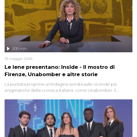
200 min
19 maggio 2026
Le Iene presentano: Inside - Il mostro di
Firenze, Unabomber e altre storie
La puntata propone un'indagine serrata sulle vicende più
enigmatiche della cronaca italiana, come Unabomber: il
dinamitardo seriale responsabile di decine di attentati tra gli anni
'90 e il 2000 che, inquietantemente, potrebbe essere ancora in
libertà. Lo speciale affronta inoltre le zone d'ombra sul Mostro di
Firenze, le cui responsabilità appaiono ancora oggi avvolte in un
groviglio di dubbi mai chiariti. Nel corso dello speciale anche
l'intervista inedita a Olindo Romano, realizzata ne...