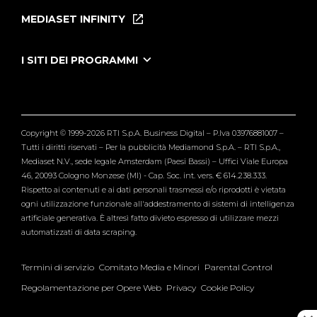
Puntate
MEDIASET INFINITY
Le Iene Presentano Inside
Puntate Ieneyeh
Tutti i servizi
I SITI DEI PROGRAMMI
Le Iene
Grande Fratello
Segnalazioni
L'Isola dei Famosi
Pubblico
Striscia la Notizia
Maria De Filippi
Copyright © 1999-2026 RTI S.p.A. Business Digital – P.Iva 03976881007 –
Verissimo
Tutti i diritti riservati – Per la pubblicità Mediamond S.p.A. – RTI S.p.A.,
Mediaset N.V., sede legale Amsterdam (Paesi Bassi) – Uffici Viale Europa
46, 20093 Cologno Monzese (MI) - Cap. Soc. int. vers. € 614.238.333.
Rispetto ai contenuti e ai dati personali trasmessi e/o riprodotti è vietata
ogni utilizzazione funzionale all'addestramento di sistemi di intelligenza
artificiale generativa. È altresì fatto divieto espresso di utilizzare mezzi
automatizzati di data scraping.
Termini di servizio
Comitato Media e Minori
Parental Control
Regolamentazione per Opere Web
Privacy
Cookie Policy