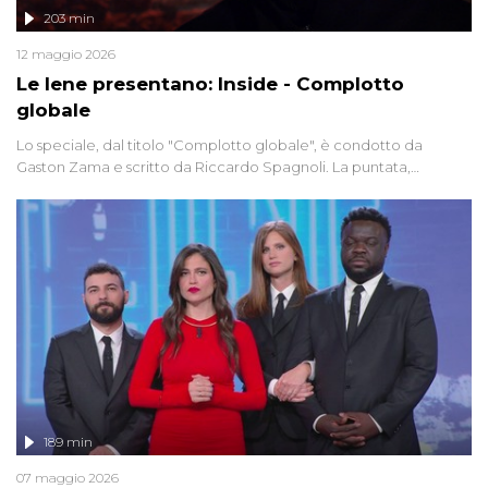
203 min
12 maggio 2026
Le Iene presentano: Inside - Complotto
globale
Lo speciale, dal titolo "Complotto globale", è condotto da
Gaston Zama e scritto da Riccardo Spagnoli. La puntata,
dedicata alle grandi teorie cospirazioniste del nostro tempo,
racconta l'universo delle narrazioni alternative, dei sospetti
globali e del complottismo che negli ultimi anni hanno invaso
social network, talk show, piazze digitali e immaginario collettivo.
189 min
07 maggio 2026