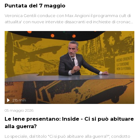
Puntata del 7 maggio
Veronica Gentili conduce con Max Angioni il programma cult di
attualita' con nuove interviste dissacranti ed inchieste di cronaca
degli inviati.
215 min
05 maggio 2026
Le Iene presentano: Inside - Ci si può abituare
alla guerra?
Lo speciale, dal titolo "Ci si può abituare alla guerra?", condotto