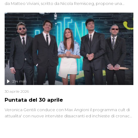
da Matteo Viviani, scritto da Nicola Remisceg, propone una
riflessione - con l'aiuto di economisti, esperti militari e giornalisti
di settore - su quanto la guerra sia diventata una realtà pervasiva.
Anche se l'Italia non è direttamente coinvolta in conflitti armati, il
contesto globale rende impossibile considerarla un fenomeno
lontano.
214 min
30 aprile 2026
Puntata del 30 aprile
Veronica Gentili conduce con Max Angioni il programma cult di
attualita' con nuove interviste dissacranti ed inchieste di cronaca
degli inviati.