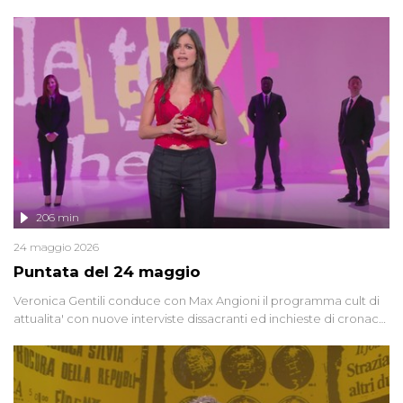
oggi, continuano a emergere attorno a una delle vicende
giudiziarie più discusse degli ultimi anni. Lo speciale ricostruisce la
vicenda mettendo in fila testimonianze, errori, dettagli
controversi e i protagonisti di un'indagine che sembra non avere
fine.
206 min
24 maggio 2026
Puntata del 24 maggio
Veronica Gentili conduce con Max Angioni il programma cult di
attualita' con nuove interviste dissacranti ed inchieste di cronaca
degli inviati.