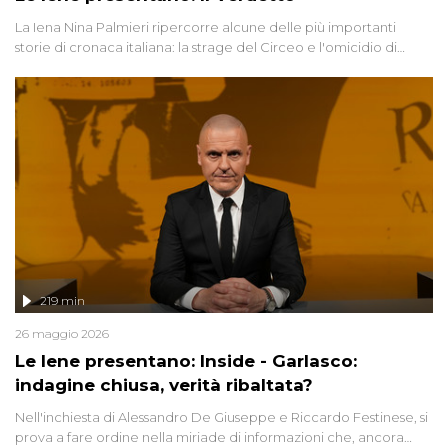
La Iena Nina Palmieri ripercorre alcune delle più importanti
storie di cronaca italiana: la strage del Circeo e l'omicidio di
Avetrana.
219 min
26 maggio 2026
Le Iene presentano: Inside - Garlasco:
indagine chiusa, verità ribaltata?
Nell'inchiesta di Alessandro De Giuseppe e Riccardo Festinese, si
prova a fare ordine nella miriade di informazioni che, ancora