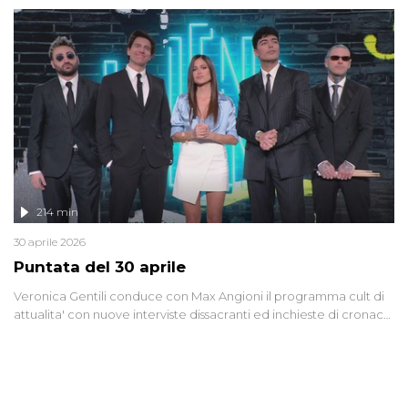
riflessione - con l'aiuto di economisti, esperti militari e giornalisti
di settore - su quanto la guerra sia diventata una realtà pervasiva.
Anche se l'Italia non è direttamente coinvolta in conflitti armati, il
contesto globale rende impossibile considerarla un fenomeno
lontano.
214 min
30 aprile 2026
Puntata del 30 aprile
Veronica Gentili conduce con Max Angioni il programma cult di
attualita' con nuove interviste dissacranti ed inchieste di cronaca
degli inviati.