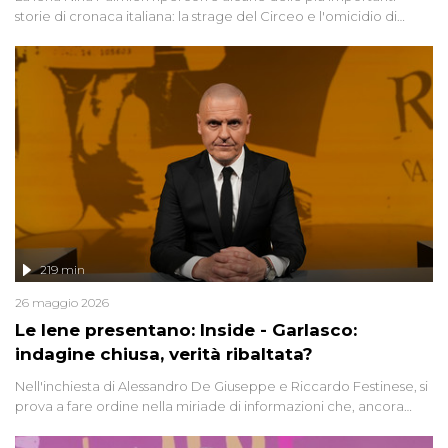
storie di cronaca italiana: la strage del Circeo e l'omicidio di
Avetrana.
219 min
26 maggio 2026
Le Iene presentano: Inside - Garlasco:
indagine chiusa, verità ribaltata?
Nell'inchiesta di Alessandro De Giuseppe e Riccardo Festinese, si
prova a fare ordine nella miriade di informazioni che, ancora
oggi, continuano a emergere attorno a una delle vicende
giudiziarie più discusse degli ultimi anni. Lo speciale ricostruisce la