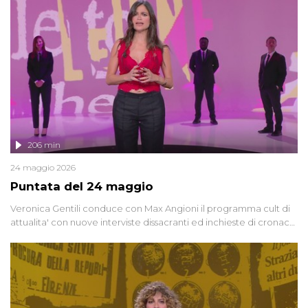
vicenda mettendo in fila testimonianze, errori, dettagli
controversi e i protagonisti di un'indagine che sembra non avere
fine.
206 min
24 maggio 2026
Puntata del 24 maggio
Veronica Gentili conduce con Max Angioni il programma cult di
attualita' con nuove interviste dissacranti ed inchieste di cronaca
degli inviati.