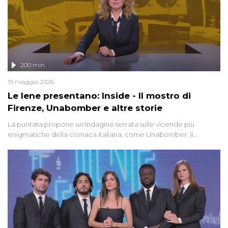
200 min
19 maggio 2026
Le Iene presentano: Inside - Il mostro di
Firenze, Unabomber e altre storie
La puntata propone un'indagine serrata sulle vicende più
enigmatiche della cronaca italiana, come Unabomber: il
dinamitardo seriale responsabile di decine di attentati tra gli anni
'90 e il 2000 che, inquietantemente, potrebbe essere ancora in
libertà. Lo speciale affronta inoltre le zone d'ombra sul Mostro di
Firenze, le cui responsabilità appaiono ancora oggi avvolte in un
groviglio di dubbi mai chiariti. Nel corso dello speciale anche
l'intervista inedita a Olindo Romano, realizzata ne...