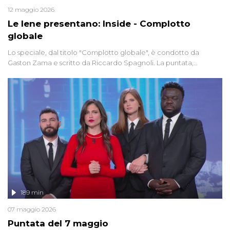
12 maggio 2026
Le Iene presentano: Inside - Complotto
globale
Lo speciale, dal titolo "Complotto globale", è condotto da
Gaston Zama e scritto da Riccardo Spagnoli. La puntata,
dedicata alle grandi teorie cospirazioniste del nostro tempo,
racconta l'universo delle narrazioni alternative, dei sospetti
globali e del complottismo che negli ultimi anni hanno invaso
social network, talk show, piazze digitali e immaginario collettivo.
189 min
07 maggio 2026
Puntata del 7 maggio