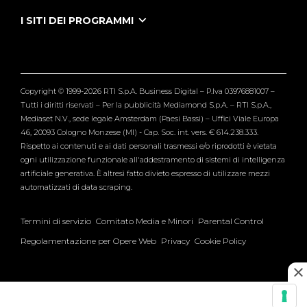
Puntate Ieneyeh
Tutti i servizi
I SITI DEI PROGRAMMI
Le Iene
Grande Fratello
Segnalazioni
L'Isola dei Famosi
Pubblico
Striscia la Notizia
Maria De Filippi
Copyright © 1999-2026 RTI S.p.A. Business Digital – P.Iva 03976881007 –
Verissimo
Tutti i diritti riservati – Per la pubblicità Mediamond S.p.A. – RTI S.p.A.,
Mediaset N.V., sede legale Amsterdam (Paesi Bassi) – Uffici Viale Europa
46, 20093 Cologno Monzese (MI) - Cap. Soc. int. vers. € 614.238.333.
Rispetto ai contenuti e ai dati personali trasmessi e/o riprodotti è vietata
ogni utilizzazione funzionale all'addestramento di sistemi di intelligenza
artificiale generativa. È altresì fatto divieto espresso di utilizzare mezzi
automatizzati di data scraping.
Termini di servizio
Comitato Media e Minori
Parental Control
Regolamentazione per Opere Web
Privacy
Cookie Policy