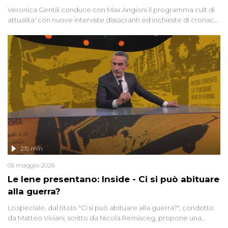
Veronica Gentili conduce con Max Angioni il programma cult di
attualita' con nuove interviste dissacranti ed inchieste di cronaca
degli inviati.
215 min
05 maggio 2026
Le Iene presentano: Inside - Ci si può abituare
alla guerra?
Lo speciale, dal titolo "Ci si può abituare alla guerra?", condotto
da Matteo Viviani, scritto da Nicola Remisceg, propone una