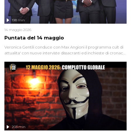
198 min
14 maggio 2026
Puntata del 14 maggio
Veronica Gentili conduce con Max Angioni il programma cult di
attualita' con nuove interviste dissacranti ed inchieste di cronaca
degli inviati.
203 min