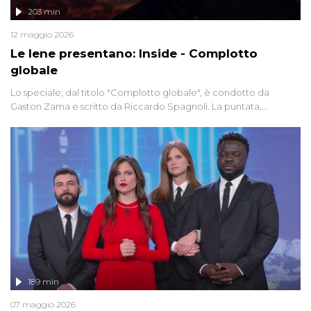
203 min
12 maggio 2026
Le Iene presentano: Inside - Complotto
globale
Lo speciale, dal titolo "Complotto globale", è condotto da
Gaston Zama e scritto da Riccardo Spagnoli. La puntata,
dedicata alle grandi teorie cospirazioniste del nostro tempo,
racconta l'universo delle narrazioni alternative, dei sospetti
globali e del complottismo che negli ultimi anni hanno invaso
social network, talk show, piazze digitali e immaginario collettivo.
189 min
07 maggio 2026