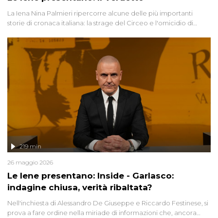
La Iena Nina Palmieri ripercorre alcune delle più importanti
storie di cronaca italiana: la strage del Circeo e l'omicidio di
Avetrana.
219 min
26 maggio 2026
Le Iene presentano: Inside - Garlasco:
indagine chiusa, verità ribaltata?
Nell'inchiesta di Alessandro De Giuseppe e Riccardo Festinese, si
prova a fare ordine nella miriade di informazioni che, ancora