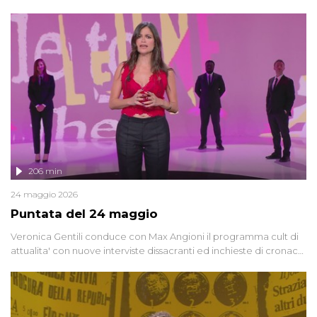
oggi, continuano a emergere attorno a una delle vicende
giudiziarie più discusse degli ultimi anni. Lo speciale ricostruisce la
vicenda mettendo in fila testimonianze, errori, dettagli
controversi e i protagonisti di un'indagine che sembra non avere
fine.
206 min
24 maggio 2026
Puntata del 24 maggio
Veronica Gentili conduce con Max Angioni il programma cult di
attualita' con nuove interviste dissacranti ed inchieste di cronaca
degli inviati.