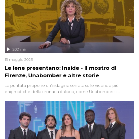
200 min
19 maggio 2026
Le Iene presentano: Inside - Il mostro di
Firenze, Unabomber e altre storie
La puntata propone un'indagine serrata sulle vicende più
enigmatiche della cronaca italiana, come Unabomber: il
dinamitardo seriale responsabile di decine di attentati tra gli anni
'90 e il 2000 che, inquietantemente, potrebbe essere ancora in
libertà. Lo speciale affronta inoltre le zone d'ombra sul Mostro di
Firenze, le cui responsabilità appaiono ancora oggi avvolte in un
groviglio di dubbi mai chiariti. Nel corso dello speciale anche
l'intervista inedita a Olindo Romano, realizzata ne...