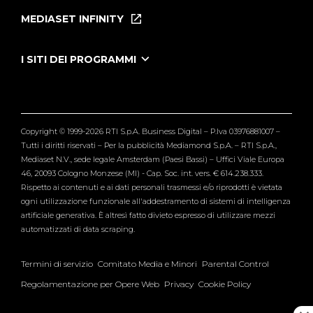
Puntate
MEDIASET INFINITY
Le Iene Presentano Inside
Puntate Ieneyeh
Tutti i servizi
I SITI DEI PROGRAMMI
Le Iene
Grande Fratello
Segnalazioni
L'Isola dei Famosi
Pubblico
Striscia la Notizia
Maria De Filippi
Copyright © 1999-2026 RTI S.p.A. Business Digital – P.Iva 03976881007 –
Verissimo
Tutti i diritti riservati – Per la pubblicità Mediamond S.p.A. – RTI S.p.A.,
Mediaset N.V., sede legale Amsterdam (Paesi Bassi) – Uffici Viale Europa
46, 20093 Cologno Monzese (MI) - Cap. Soc. int. vers. € 614.238.333.
Rispetto ai contenuti e ai dati personali trasmessi e/o riprodotti è vietata
ogni utilizzazione funzionale all'addestramento di sistemi di intelligenza
artificiale generativa. È altresì fatto divieto espresso di utilizzare mezzi
automatizzati di data scraping.
Termini di servizio
Comitato Media e Minori
Parental Control
Regolamentazione per Opere Web
Privacy
Cookie Policy