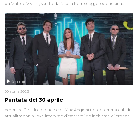
da Matteo Viviani, scritto da Nicola Remisceg, propone una
riflessione - con l'aiuto di economisti, esperti militari e giornalisti
di settore - su quanto la guerra sia diventata una realtà pervasiva.
Anche se l'Italia non è direttamente coinvolta in conflitti armati, il
contesto globale rende impossibile considerarla un fenomeno
lontano.
214 min
30 aprile 2026
Puntata del 30 aprile
Veronica Gentili conduce con Max Angioni il programma cult di
attualita' con nuove interviste dissacranti ed inchieste di cronaca
degli inviati.