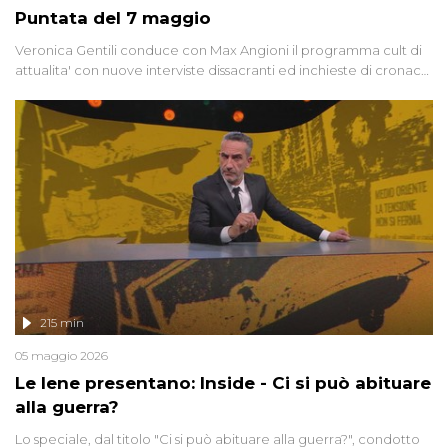
Puntata del 7 maggio
Veronica Gentili conduce con Max Angioni il programma cult di
attualita' con nuove interviste dissacranti ed inchieste di cronaca
degli inviati.
215 min
05 maggio 2026
Le Iene presentano: Inside - Ci si può abituare
alla guerra?
Lo speciale, dal titolo "Ci si può abituare alla guerra?", condotto