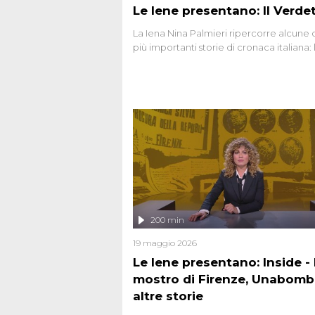
Le Iene presentano: Il Verde
La Iena Nina Palmieri ripercorre alcune 
più importanti storie di cronaca italiana: 
strage del Circeo e l'omicidio di Avetran
200 min
19 maggio 2026
Le Iene presentano: Inside - I
mostro di Firenze, Unabomb
altre storie