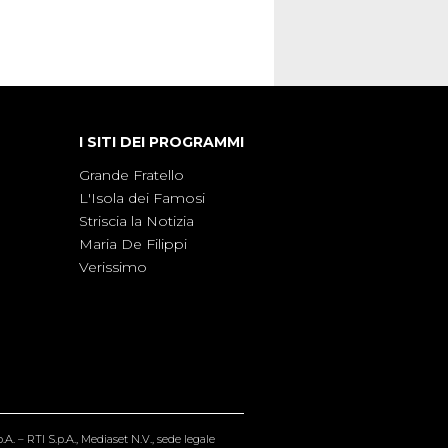
I SITI DEI PROGRAMMI
Grande Fratello
L'Isola dei Famosi
Striscia la Notizia
Maria De Filippi
Verissimo
A. – RTI S.p.A., Mediaset N.V., sede legale