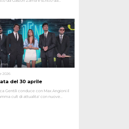
to da Gaston Zama e scritto da
do Spagnoli. La puntata, dedicata alle
 teorie cospirazioniste del nostro
 racconta l'universo delle narrazioni
tive, dei sospetti globali e del
ttismo che negli ultimi anni hanno
social network, talk show, piazze digitali
ginario collettivo.
4 min
le 2026
ata del 30 aprile
ca Gentili conduce con Max Angioni il
mma cult di attualita' con nuove
ste dissacranti ed inchieste di cronaca
nviati.