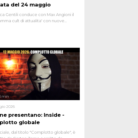
ata del 24 maggio
ca Gentili conduce con Max Angioni il
mma cult di attualita' con nuove
ste dissacranti ed inchieste di cronaca
nviati.
3 min
gio 2026
ene presentano: Inside -
lotto globale
ciale, dal titolo "Complotto globale", è