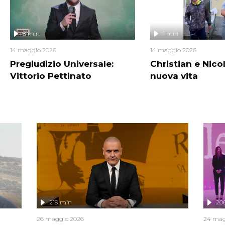
8 min
1 min
14 maggio 2026
14 maggio 2026
Pregiudizio Universale:
Christian e Nico
Vittorio Pettinato
nuova vita
219 min
20
26 maggio 2026
24 mag