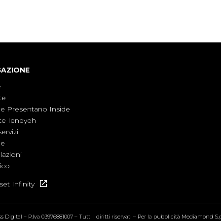
non è direttamente coinvolta in conflitti
armati, il contesto globale rende impossibile
considerarla un fenomeno lontano.
GAZIONE
e
te
ne Presentano Inside
te Ieneyeh
servizi
ne
azioni
ico
et Infinity
Digital – P.Iva 03976881007 – Tutti i diritti riservati – Per la pubblicità Mediamond S.p.