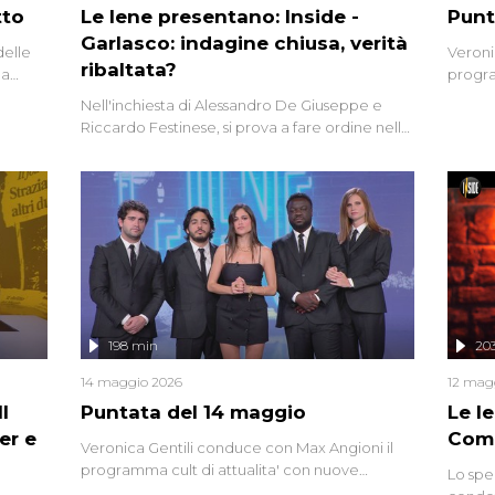
tto
Le Iene presentano: Inside -
Punt
Garlasco: indagine chiusa, verità
delle
Veroni
ribaltata?
la
progra
a.
intervi
Nell'inchiesta di Alessandro De Giuseppe e
degli i
Riccardo Festinese, si prova a fare ordine nella
miriade di informazioni che, ancora oggi,
continuano a emergere attorno a una delle
vicende giudiziarie più discusse degli ultimi
anni. Lo speciale ricostruisce la vicenda
mettendo in fila testimonianze, errori, dettagli
controversi e i protagonisti di un'indagine che
sembra non avere fine.
198 min
20
14 maggio 2026
12 mag
l
Puntata del 14 maggio
Le I
er e
Comp
Veronica Gentili conduce con Max Angioni il
programma cult di attualita' con nuove
Lo spe
interviste dissacranti ed inchieste di cronaca