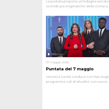
La puntata propone un'indagine serrata 
vicende più enigmatiche della cronaca
italiana, come Unabomber: il dinamitar
seriale responsabile di decine di attentat
gli anni '90 e il 2000 che, inquietanteme
potrebbe essere ancora in libertà. Lo sp
affronta inoltre le zone d'ombra sul Most
Firenze, le cui responsabilità appaiono 
oggi avvolte in un groviglio di dubbi mai
chiariti. Nel corso dello speciale anche
l'intervista inedita a Olindo Romano, rea
189 min
ne...
07 maggio 2026
Puntata del 7 maggio
Veronica Gentili conduce con Max Angion
programma cult di attualita' con nuove
interviste dissacranti ed inchieste di cro
degli inviati.