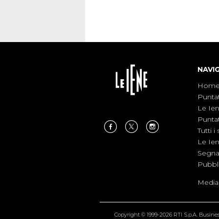
NAVI
Hom
Punta
Le Ie
Punta
Tutti i 
Le Ie
Segnal
Pubbl
Medias
Copyright © 1999-2026 RTI S.p.A. Business 