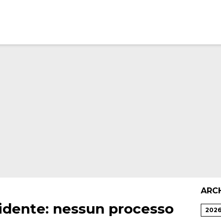
ARC
cidente: nessun processo
202