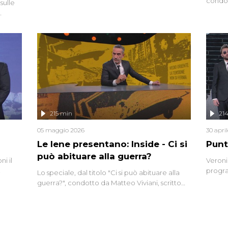
condot
sulle
degli inviati.
Riccar
grandi
do
tempo,
i tra
alterna
nte,
complo
eciale
invaso 
ro di
e imma
ancora
lizzata
215 min
21
05 maggio 2026
30 apri
Le Iene presentano: Inside - Ci si
Punt
può abituare alla guerra?
i il
Veroni
progra
Lo speciale, dal titolo "Ci si può abituare alla
naca
intervi
guerra?", condotto da Matteo Viviani, scritto
degli i
da Nicola Remisceg, propone una riflessione -
con l'aiuto di economisti, esperti militari e
giornalisti di settore - su quanto la guerra sia
diventata una realtà pervasiva. Anche se l'Italia