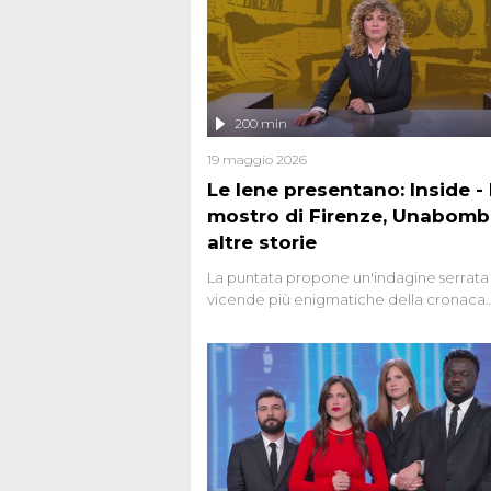
200 min
19 maggio 2026
Le Iene presentano: Inside - I
mostro di Firenze, Unabomb
altre storie
La puntata propone un'indagine serrata 
vicende più enigmatiche della cronaca
italiana, come Unabomber: il dinamitar
seriale responsabile di decine di attentat
gli anni '90 e il 2000 che, inquietanteme
potrebbe essere ancora in libertà. Lo sp
affronta inoltre le zone d'ombra sul Most
Firenze, le cui responsabilità appaiono 
oggi avvolte in un groviglio di dubbi mai
chiariti. Nel corso dello speciale anche