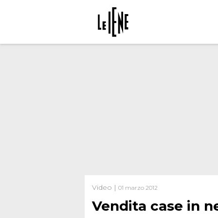
Video |
01 marzo 2012
Vendita case in n