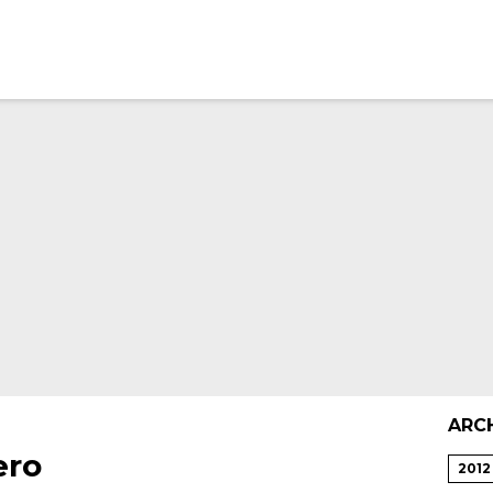
ARC
ero
2012