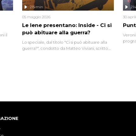
lizzata
215 min
21
05 maggio 2026
30 apri
Le Iene presentano: Inside - Ci si
Punt
può abituare alla guerra?
i il
Veroni
progra
Lo speciale, dal titolo "Ci si può abituare alla
naca
intervi
guerra?", condotto da Matteo Viviani, scritto
degli i
da Nicola Remisceg, propone una riflessione -
con l'aiuto di economisti, esperti militari e
giornalisti di settore - su quanto la guerra sia
diventata una realtà pervasiva. Anche se l'Italia
non è direttamente coinvolta in conflitti
armati, il contesto globale rende impossibile
considerarla un fenomeno lontano.
GAZIONE
e
te