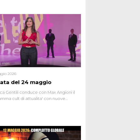
6 min
gio 2026
ata del 24 maggio
ca Gentili conduce con Max Angioni il
mma cult di attualita' con nuove
ste dissacranti ed inchieste di cronaca
nviati.