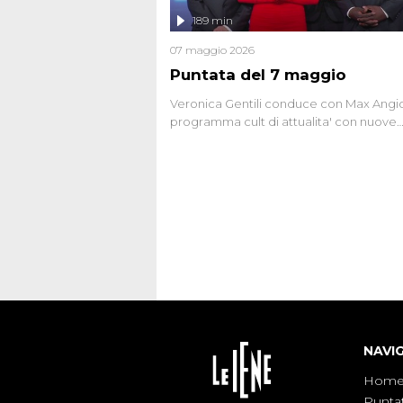
l'intervista inedita a Olindo Romano, rea
189 min
ne...
07 maggio 2026
Puntata del 7 maggio
Veronica Gentili conduce con Max Angion
programma cult di attualita' con nuove
interviste dissacranti ed inchieste di cro
degli inviati.
NAVI
Hom
Punta