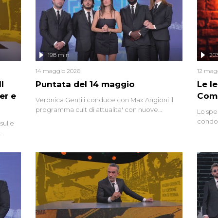
mettendo in fila testimonianze, errori, dettagli
controversi e i protagonisti di un'indagine che
sembra non avere fine.
198 min
20
14 maggio 2026
12 mag
l
Puntata del 14 maggio
Le I
er e
Comp
Veronica Gentili conduce con Max Angioni il
programma cult di attualita' con nuove
Lo spe
interviste dissacranti ed inchieste di cronaca
condot
sulle
degli inviati.
Riccar
grandi
do
tempo,
i tra
alterna
nte,
complo
eciale
invaso 
ro di
e imma
ancora