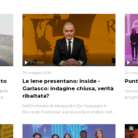
219 min
20
26 maggio 2026
24 mag
tto
Le Iene presentano: Inside -
Punt
Garlasco: indagine chiusa, verità
delle
Veroni
ribaltata?
la
progra
a.
intervi
Nell'inchiesta di Alessandro De Giuseppe e
degli i
Riccardo Festinese, si prova a fare ordine nella
miriade di informazioni che, ancora oggi,
continuano a emergere attorno a una delle
vicende giudiziarie più discusse degli ultimi
anni. Lo speciale ricostruisce la vicenda