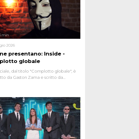
3 min
gio 2026
ene presentano: Inside -
lotto globale
ciale, dal titolo "Complotto globale", è
to da Gaston Zama e scritto da
do Spagnoli. La puntata, dedicata alle
 teorie cospirazioniste del nostro
 racconta l'universo delle narrazioni
tive, dei sospetti globali e del
ttismo che negli ultimi anni hanno
social network, talk show, piazze digitali
ginario collettivo.