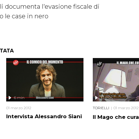
li documenta l'evasione fiscale di
o le case in nero
NTATA
6 min
10 min
01 marzo 2012
TORIELLI
01 marzo 2012
Intervista Alessandro Siani
Il Mago che cura