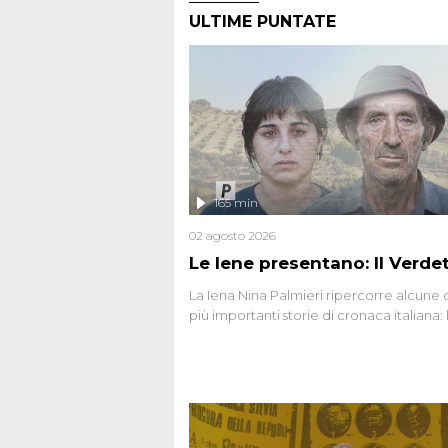
ULTIME PUNTATE
165 min
02 agosto 2026
Le Iene presentano: Il Verde
La Iena Nina Palmieri ripercorre alcune 
più importanti storie di cronaca italiana: 
strage del Circeo e l'omicidio di Avetran