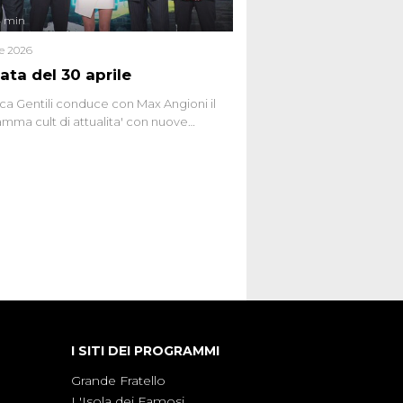
4 min
le 2026
ata del 30 aprile
ca Gentili conduce con Max Angioni il
mma cult di attualita' con nuove
ste dissacranti ed inchieste di cronaca
nviati.
I SITI DEI PROGRAMMI
Grande Fratello
L'Isola dei Famosi