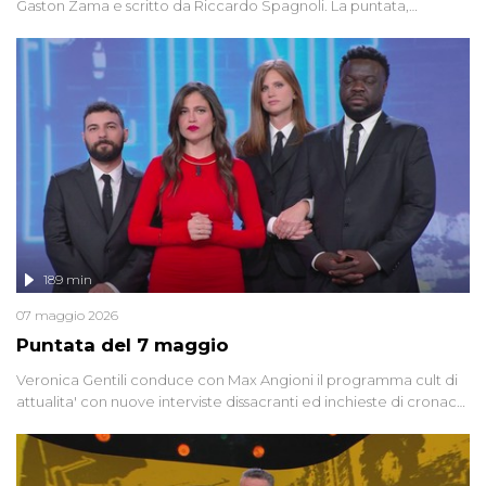
Gaston Zama e scritto da Riccardo Spagnoli. La puntata,
dedicata alle grandi teorie cospirazioniste del nostro tempo,
racconta l'universo delle narrazioni alternative, dei sospetti
globali e del complottismo che negli ultimi anni hanno invaso
social network, talk show, piazze digitali e immaginario collettivo.
189 min
07 maggio 2026
Puntata del 7 maggio
Veronica Gentili conduce con Max Angioni il programma cult di
attualita' con nuove interviste dissacranti ed inchieste di cronaca
degli inviati.