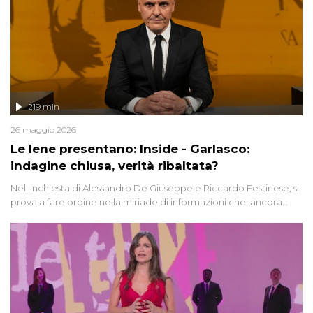
219 min
26 maggio 2026
Le Iene presentano: Inside - Garlasco:
indagine chiusa, verità ribaltata?
Nell'inchiesta di Alessandro De Giuseppe e Riccardo Festinese, si
prova a fare ordine nella miriade di informazioni che, ancora
oggi, continuano a emergere attorno a una delle vicende
giudiziarie più discusse degli ultimi anni. Lo speciale ricostruisce la
vicenda mettendo in fila testimonianze, errori, dettagli
controversi e i protagonisti di un'indagine che sembra non avere
fine.