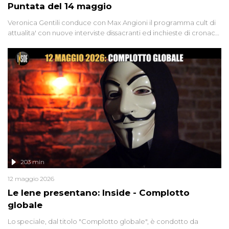
Puntata del 14 maggio
Veronica Gentili conduce con Max Angioni il programma cult di
attualita' con nuove interviste dissacranti ed inchieste di cronaca
degli inviati.
203 min
12 maggio 2026
Le Iene presentano: Inside - Complotto
globale
Lo speciale, dal titolo "Complotto globale", è condotto da