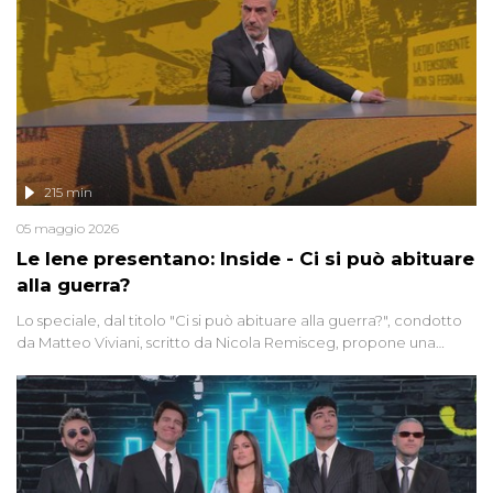
215 min
05 maggio 2026
Le Iene presentano: Inside - Ci si può abituare
alla guerra?
Lo speciale, dal titolo "Ci si può abituare alla guerra?", condotto
da Matteo Viviani, scritto da Nicola Remisceg, propone una
riflessione - con l'aiuto di economisti, esperti militari e giornalisti
di settore - su quanto la guerra sia diventata una realtà pervasiva.
Anche se l'Italia non è direttamente coinvolta in conflitti armati, il
contesto globale rende impossibile considerarla un fenomeno
lontano.