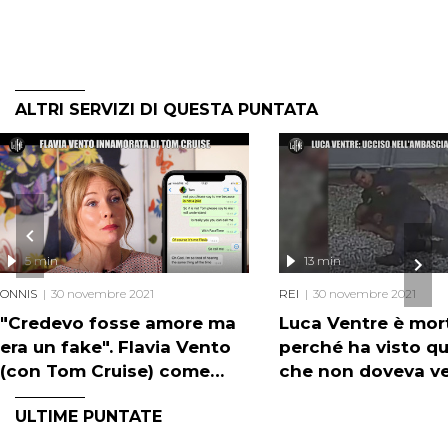
ALTRI SERVIZI DI QUESTA PUNTATA
5 min
13 min
ONNIS
30 novembre 2021
REI
30 novembre 2021
"Credevo fosse amore ma
Luca Ventre è mor
era un fake". Flavia Vento
perché ha visto q
(con Tom Cruise) come
che non doveva v
Cazzaniga?
ULTIME PUNTATE