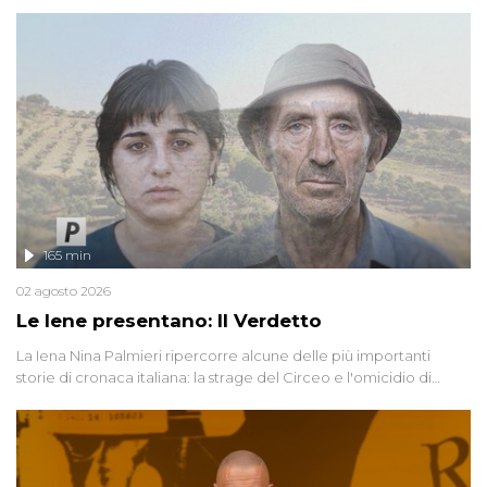
165 min
02 agosto 2026
Le Iene presentano: Il Verdetto
La Iena Nina Palmieri ripercorre alcune delle più importanti
storie di cronaca italiana: la strage del Circeo e l'omicidio di
Avetrana.