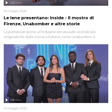
200 min
19 maggio 2026
Le Iene presentano: Inside - Il mostro di
Firenze, Unabomber e altre storie
La puntata propone un'indagine serrata sulle vicende più
enigmatiche della cronaca italiana, come Unabomber: il
dinamitardo seriale responsabile di decine di attentati tra gli anni
'90 e il 2000 che, inquietantemente, potrebbe essere ancora in
libertà. Lo speciale affronta inoltre le zone d'ombra sul Mostro di
Firenze, le cui responsabilità appaiono ancora oggi avvolte in un
groviglio di dubbi mai chiariti. Nel corso dello speciale anche
l'intervista inedita a Olindo Romano, realizzata ne...
198 min
14 maggio 2026