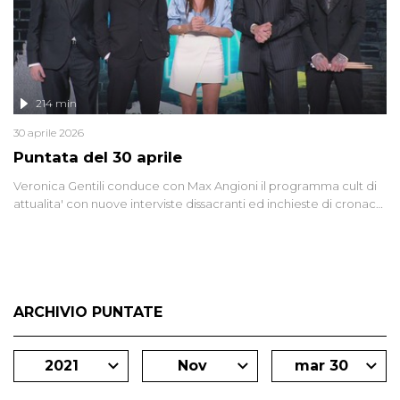
214 min
30 aprile 2026
Puntata del 30 aprile
Veronica Gentili conduce con Max Angioni il programma cult di
attualita' con nuove interviste dissacranti ed inchieste di cronaca
degli inviati.
ARCHIVIO PUNTATE
2021
Nov
mar 30