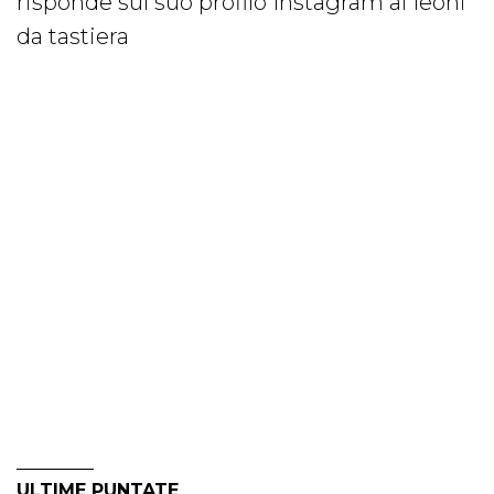
risponde sul suo profilo Instagram ai leoni
da tastiera
ULTIME PUNTATE