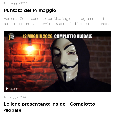
14 maggio 2026
Puntata del 14 maggio
Veronica Gentili conduce con Max Angioni il programma cult di
attualita' con nuove interviste dissacranti ed inchieste di cronaca
degli inviati.
203 min
12 maggio 2026
Le Iene presentano: Inside - Complotto
globale