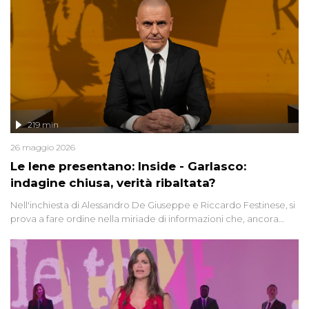
219 min
26 maggio 2026
Le Iene presentano: Inside - Garlasco:
indagine chiusa, verità ribaltata?
Nell'inchiesta di Alessandro De Giuseppe e Riccardo Festinese, si
prova a fare ordine nella miriade di informazioni che, ancora
oggi, continuano a emergere attorno a una delle vicende
giudiziarie più discusse degli ultimi anni. Lo speciale ricostruisce la
vicenda mettendo in fila testimonianze, errori, dettagli
controversi e i protagonisti di un'indagine che sembra non avere
fine.