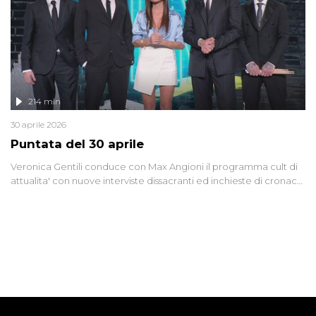
214 min
30 aprile 2026
Puntata del 30 aprile
Veronica Gentili conduce con Max Angioni il programma cult di
attualita' con nuove interviste dissacranti ed inchieste di cronaca
degli inviati.