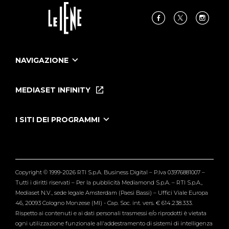
NAVIGAZIONE
Home
Puntate
MEDIASET INFINITY
Le Iene Presentano Inside
Puntate Ieneyeh
Tutti i servizi
I SITI DEI PROGRAMMI
Le Iene
Grande Fratello
Segnalazioni
L'Isola dei Famosi
Pubblico
Striscia la Notizia
Maria De Filippi
Copyright © 1999-2026 RTI S.p.A. Business Digital – P.Iva 03976881007 –
Verissimo
Tutti i diritti riservati – Per la pubblicità Mediamond S.p.A. – RTI S.p.A.,
Mediaset N.V., sede legale Amsterdam (Paesi Bassi) – Uffici Viale Europa
46, 20093 Cologno Monzese (MI) - Cap. Soc. int. vers. € 614.238.333.
Rispetto ai contenuti e ai dati personali trasmessi e/o riprodotti è vietata
ogni utilizzazione funzionale all'addestramento di sistemi di intelligenza