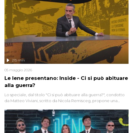
215 min
05 maggio 2026
Le Iene presentano: Inside - Ci si può abituare
alla guerra?
Lo speciale, dal titolo "Ci si può abituare alla guerra?", condotto
da Matteo Viviani, scritto da Nicola Remisceg, propone una
riflessione - con l'aiuto di economisti, esperti militari e giornalisti
di settore - su quanto la guerra sia diventata una realtà pervasiva.
Anche se l'Italia non è direttamente coinvolta in conflitti armati, il
contesto globale rende impossibile considerarla un fenomeno
lontano.