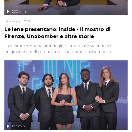
200 min
19 maggio 2026
Le Iene presentano: Inside - Il mostro di
Firenze, Unabomber e altre storie
La puntata propone un'indagine serrata sulle vicende più
enigmatiche della cronaca italiana, come Unabomber: il
dinamitardo seriale responsabile di decine di attentati tra gli anni
'90 e il 2000 che, inquietantemente, potrebbe essere ancora in
libertà. Lo speciale affronta inoltre le zone d'ombra sul Mostro di
Firenze, le cui responsabilità appaiono ancora oggi avvolte in un
groviglio di dubbi mai chiariti. Nel corso dello speciale anche
l'intervista inedita a Olindo Romano, realizzata ne...
198 min