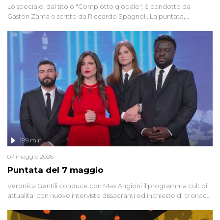
Lo speciale, dal titolo "Complotto globale", è condotto da
Gaston Zama e scritto da Riccardo Spagnoli. La puntata,
dedicata alle grandi teorie cospirazioniste del nostro tempo,
racconta l'universo delle narrazioni alternative, dei sospetti
globali e del complottismo che negli ultimi anni hanno invaso
social network, talk show, piazze digitali e immaginario collettivo.
189 min
07 maggio 2026
Puntata del 7 maggio
Veronica Gentili conduce con Max Angioni il programma cult di
attualita' con nuove interviste dissacranti ed inchieste di cronaca
degli inviati.