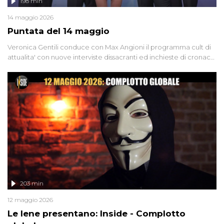
198 min
14 maggio 2026
Puntata del 14 maggio
Veronica Gentili conduce con Max Angioni il programma cult di
attualita' con nuove interviste dissacranti ed inchieste di cronaca
degli inviati.
203 min
12 maggio 2026
Le Iene presentano: Inside - Complotto