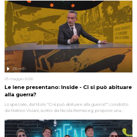
215 min
05 maggio 2026
Le Iene presentano: Inside - Ci si può abituare
alla guerra?
Lo speciale, dal titolo "Ci si può abituare alla guerra?", condotto
da Matteo Viviani, scritto da Nicola Remisceg, propone una
riflessione - con l'aiuto di economisti, esperti militari e giornalisti
di settore - su quanto la guerra sia diventata una realtà pervasiva.
Anche se l'Italia non è direttamente coinvolta in conflitti armati, il
contesto globale rende impossibile considerarla un fenomeno