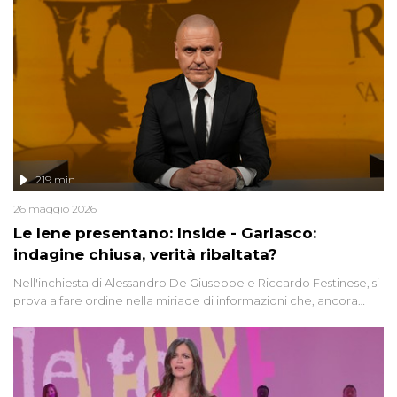
219 min
26 maggio 2026
Le Iene presentano: Inside - Garlasco:
indagine chiusa, verità ribaltata?
Nell'inchiesta di Alessandro De Giuseppe e Riccardo Festinese, si
prova a fare ordine nella miriade di informazioni che, ancora
oggi, continuano a emergere attorno a una delle vicende
giudiziarie più discusse degli ultimi anni. Lo speciale ricostruisce la
vicenda mettendo in fila testimonianze, errori, dettagli
controversi e i protagonisti di un'indagine che sembra non avere
fine.