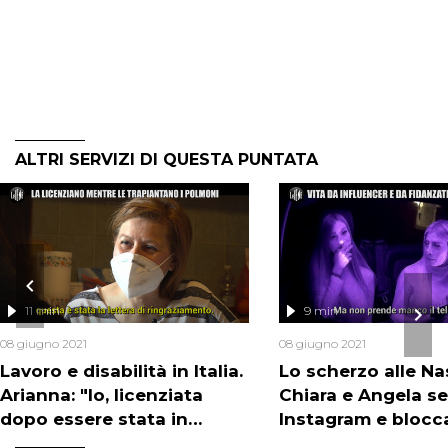
ALTRI SERVIZI DI QUESTA PUNTATA
11 min
9 min
08 giugno 2021
08 giugno 2021
Lavoro e disabilità in Italia.
Lo scherzo alle Nas
Arianna: "Io, licenziata
Chiara e Angela s
dopo essere stata in
Instagram e blocca
coma"
neve