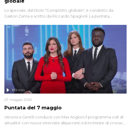
globale
Lo speciale, dal titolo "Complotto globale", è condotto da
Gaston Zama e scritto da Riccardo Spagnoli. La puntata,
dedicata alle grandi teorie cospirazioniste del nostro tempo,
racconta l'universo delle narrazioni alternative, dei sospetti
globali e del complottismo che negli ultimi anni hanno invaso
social network, talk show, piazze digitali e immaginario collettivo.
189 min
07 maggio 2026
Puntata del 7 maggio
Veronica Gentili conduce con Max Angioni il programma cult di
attualita' con nuove interviste dissacranti ed inchieste di cronaca
degli inviati.