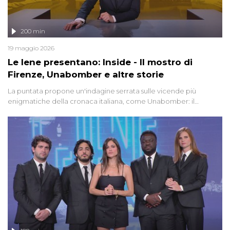
200 min
19 maggio 2026
Le Iene presentano: Inside - Il mostro di
Firenze, Unabomber e altre storie
La puntata propone un'indagine serrata sulle vicende più
enigmatiche della cronaca italiana, come Unabomber: il
dinamitardo seriale responsabile di decine di attentati tra gli anni
'90 e il 2000 che, inquietantemente, potrebbe essere ancora in
libertà. Lo speciale affronta inoltre le zone d'ombra sul Mostro di
Firenze, le cui responsabilità appaiono ancora oggi avvolte in un
groviglio di dubbi mai chiariti. Nel corso dello speciale anche
l'intervista inedita a Olindo Romano, realizzata ne...