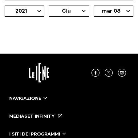
2021
Giu
mar 08
NAVIGAZIONE
Home
Puntate
MEDIASET INFINITY
Le Iene Presentano Inside
Puntate Ieneyeh
Tutti i servizi
I SITI DEI PROGRAMMI