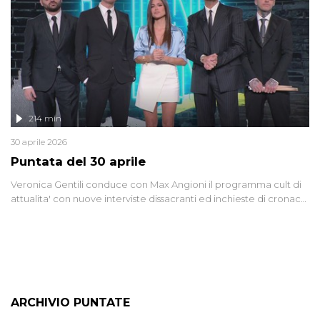
lontano.
214 min
30 aprile 2026
Puntata del 30 aprile
Veronica Gentili conduce con Max Angioni il programma cult di
attualita' con nuove interviste dissacranti ed inchieste di cronaca
degli inviati.
ARCHIVIO PUNTATE