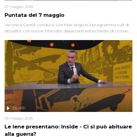
07 maggio 2026
Puntata del 7 maggio
Veronica Gentili conduce con Max Angioni il programma cult di
attualita' con nuove interviste dissacranti ed inchieste di cronaca
degli inviati.
215 min
05 maggio 2026
Le Iene presentano: Inside - Ci si può abituare
alla guerra?