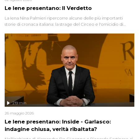
Le Iene presentano: Il Verdetto
La Iena Nina Palmieri ripercorre alcune delle più importanti
storie di cronaca italiana: la strage del Circeo e l'omicidio di
Avetrana.
219 min
26 maggio 2026
Le Iene presentano: Inside - Garlasco:
indagine chiusa, verità ribaltata?
Nell'inchiesta di Alessandro De Giuseppe e Riccardo Festinese, si