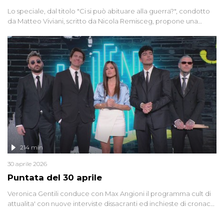
Lo speciale, dal titolo "Ci si può abituare alla guerra?", condotto
da Matteo Viviani, scritto da Nicola Remisceg, propone una
riflessione - con l'aiuto di economisti, esperti militari e giornalisti
di settore - su quanto la guerra sia diventata una realtà pervasiva.
Anche se l'Italia non è direttamente coinvolta in conflitti armati, il
contesto globale rende impossibile considerarla un fenomeno
lontano.
214 min
30 aprile 2026
Puntata del 30 aprile
Veronica Gentili conduce con Max Angioni il programma cult di
attualita' con nuove interviste dissacranti ed inchieste di cronaca
degli inviati.