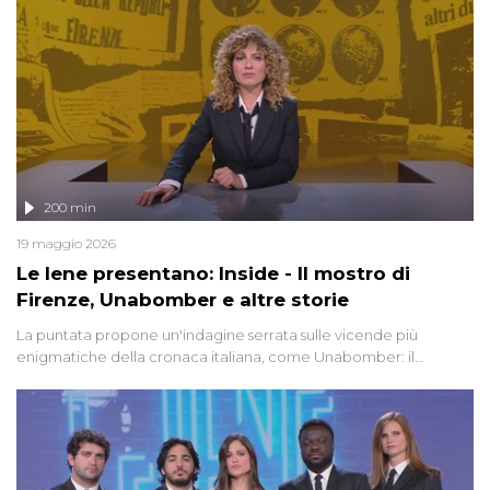
200 min
19 maggio 2026
Le Iene presentano: Inside - Il mostro di
Firenze, Unabomber e altre storie
La puntata propone un'indagine serrata sulle vicende più
enigmatiche della cronaca italiana, come Unabomber: il
dinamitardo seriale responsabile di decine di attentati tra gli anni
'90 e il 2000 che, inquietantemente, potrebbe essere ancora in
libertà. Lo speciale affronta inoltre le zone d'ombra sul Mostro di
Firenze, le cui responsabilità appaiono ancora oggi avvolte in un
groviglio di dubbi mai chiariti. Nel corso dello speciale anche
l'intervista inedita a Olindo Romano, realizzata ne...