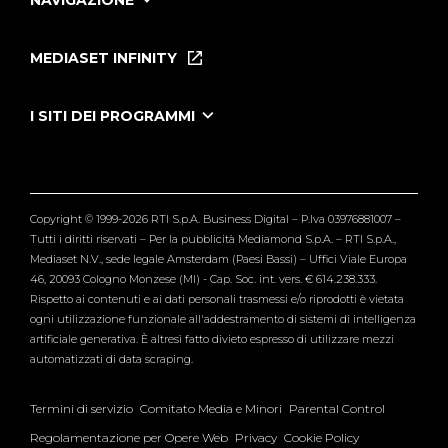
NAVIGAZIONE
Home
Puntate
MEDIASET INFINITY
Le Iene Presentano Inside
Puntate Ieneyeh
Tutti i servizi
I SITI DEI PROGRAMMI
Le Iene
Grande Fratello
Segnalazioni
L'Isola dei Famosi
Pubblico
Striscia la Notizia
Maria De Filippi
Copyright © 1999-2026 RTI S.p.A. Business Digital – P.Iva 03976881007 –
Verissimo
Tutti i diritti riservati – Per la pubblicità Mediamond S.p.A. – RTI S.p.A.,
Mediaset N.V., sede legale Amsterdam (Paesi Bassi) – Uffici Viale Europa
46, 20093 Cologno Monzese (MI) - Cap. Soc. int. vers. € 614.238.333.
Rispetto ai contenuti e ai dati personali trasmessi e/o riprodotti è vietata
ogni utilizzazione funzionale all'addestramento di sistemi di intelligenza
artificiale generativa. È altresì fatto divieto espresso di utilizzare mezzi
automatizzati di data scraping.
Termini di servizio
Comitato Media e Minori
Parental Control
Regolamentazione per Opere Web
Privacy
Cookie Policy