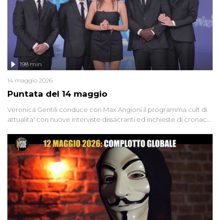
198 min
14 maggio 2026
Puntata del 14 maggio
Veronica Gentili conduce con Max Angioni il programma cult di
attualita' con nuove interviste dissacranti ed inchieste di cronaca
degli inviati.