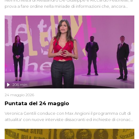
prova a fare ordine nella miriade di informazioni che, ancora
oggi, continuano a emergere attorno a una delle vicende
giudiziarie più discusse degli ultimi anni. Lo speciale ricostruisce la
vicenda mettendo in fila testimonianze, errori, dettagli
controversi e i protagonisti di un'indagine che sembra non avere
fine.
206 min
24 maggio 2026
Puntata del 24 maggio
Veronica Gentili conduce con Max Angioni il programma cult di
attualita' con nuove interviste dissacranti ed inchieste di cronaca
degli inviati.