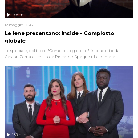
203 min
12 maggio 2026
Le Iene presentano: Inside - Complotto
globale
Lo speciale, dal titolo "Complotto globale", è condotto da
Gaston Zama e scritto da Riccardo Spagnoli. La puntata,
dedicata alle grandi teorie cospirazioniste del nostro tempo,
racconta l'universo delle narrazioni alternative, dei sospetti
globali e del complottismo che negli ultimi anni hanno invaso
social network, talk show, piazze digitali e immaginario collettivo.
189 min