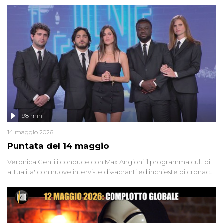
'90 e il 2000 che, inquietantemente, potrebbe essere ancora in
libertà. Lo speciale affronta inoltre le zone d'ombra sul Mostro di
Firenze, le cui responsabilità appaiono ancora oggi avvolte in un
groviglio di dubbi mai chiariti. Nel corso dello speciale anche
l'intervista inedita a Olindo Romano, realizzata ne...
198 min
14 maggio 2026
Puntata del 14 maggio
Veronica Gentili conduce con Max Angioni il programma cult di
attualita' con nuove interviste dissacranti ed inchieste di cronaca
degli inviati.