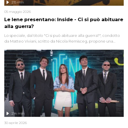
215 min
05 maggio 2026
Le Iene presentano: Inside - Ci si può abituare
alla guerra?
Lo speciale, dal titolo "Ci si può abituare alla guerra?", condotto
da Matteo Viviani, scritto da Nicola Remisceg, propone una
riflessione - con l'aiuto di economisti, esperti militari e giornalisti
di settore - su quanto la guerra sia diventata una realtà pervasiva.
Anche se l'Italia non è direttamente coinvolta in conflitti armati, il
contesto globale rende impossibile considerarla un fenomeno
lontano.
214 min
30 aprile 2026