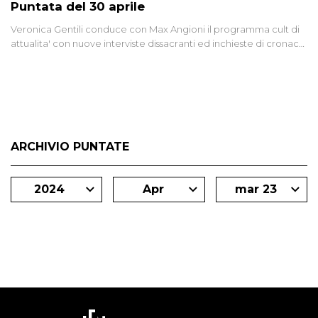
Puntata del 30 aprile
Veronica Gentili conduce con Max Angioni il programma cult di
attualita' con nuove interviste dissacranti ed inchieste di cronaca
degli inviati.
ARCHIVIO PUNTATE
2024
Apr
mar 23