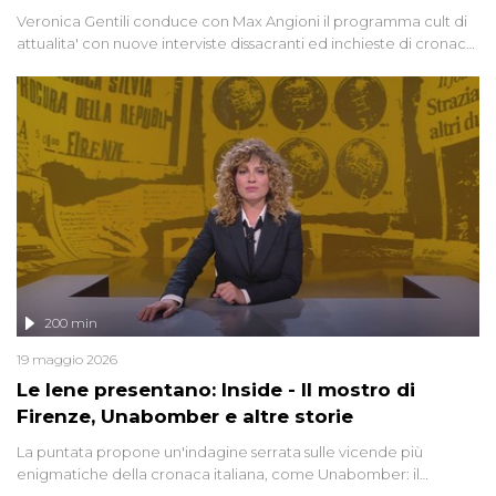
Veronica Gentili conduce con Max Angioni il programma cult di
attualita' con nuove interviste dissacranti ed inchieste di cronaca
degli inviati.
200 min
19 maggio 2026
Le Iene presentano: Inside - Il mostro di
Firenze, Unabomber e altre storie
La puntata propone un'indagine serrata sulle vicende più
enigmatiche della cronaca italiana, come Unabomber: il
dinamitardo seriale responsabile di decine di attentati tra gli anni