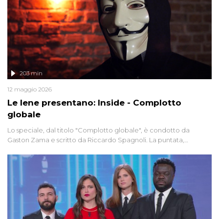
203 min
12 maggio 2026
Le Iene presentano: Inside - Complotto
globale
Lo speciale, dal titolo "Complotto globale", è condotto da
Gaston Zama e scritto da Riccardo Spagnoli. La puntata,
dedicata alle grandi teorie cospirazioniste del nostro tempo,
racconta l'universo delle narrazioni alternative, dei sospetti
globali e del complottismo che negli ultimi anni hanno invaso
social network, talk show, piazze digitali e immaginario collettivo.