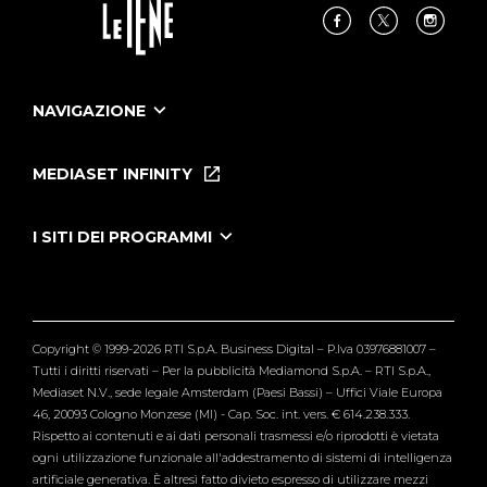
NAVIGAZIONE
Home
Puntate
MEDIASET INFINITY
Le Iene Presentano Inside
Puntate Ieneyeh
Tutti i servizi
I SITI DEI PROGRAMMI
Le Iene
Grande Fratello
Segnalazioni
L'Isola dei Famosi
Pubblico
Striscia la Notizia
Maria De Filippi
Copyright © 1999-2026 RTI S.p.A. Business Digital – P.Iva 03976881007 –
Verissimo
Tutti i diritti riservati – Per la pubblicità Mediamond S.p.A. – RTI S.p.A.,
Mediaset N.V., sede legale Amsterdam (Paesi Bassi) – Uffici Viale Europa
46, 20093 Cologno Monzese (MI) - Cap. Soc. int. vers. € 614.238.333.
Rispetto ai contenuti e ai dati personali trasmessi e/o riprodotti è vietata
ogni utilizzazione funzionale all'addestramento di sistemi di intelligenza
artificiale generativa. È altresì fatto divieto espresso di utilizzare mezzi