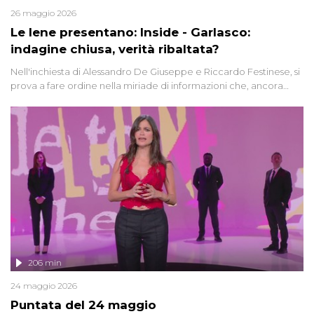
26 maggio 2026
Le Iene presentano: Inside - Garlasco:
indagine chiusa, verità ribaltata?
Nell'inchiesta di Alessandro De Giuseppe e Riccardo Festinese, si
prova a fare ordine nella miriade di informazioni che, ancora
oggi, continuano a emergere attorno a una delle vicende
giudiziarie più discusse degli ultimi anni. Lo speciale ricostruisce la
vicenda mettendo in fila testimonianze, errori, dettagli
controversi e i protagonisti di un'indagine che sembra non avere
fine.
206 min
24 maggio 2026
Puntata del 24 maggio